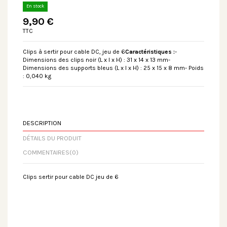
En stock
9,90 €
TTC
Clips à sertir pour cable DC, jeu de 6
Caractéristiques :
-
Dimensions des clips noir (L x l x H) : 31 x 14 x 13 mm-
Dimensions des supports bleus (L x l x H) : 25 x 15 x 8 mm- Poids
: 0,040 kg
DESCRIPTION
DÉTAILS DU PRODUIT
COMMENTAIRES
(0)
Clips sertir pour cable DC jeu de 6