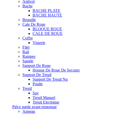
Antivol
Bache
BACHE PLATE
BACHE HAUTE
Bequille
Cale De Roue
BLOQUE ROUE
CALE DE ROUE
Coffre
Visserie
Filet
Rail
Rampes
Sangle
Support De Roue
Housse De Roue De Secours
Support De Treuil
Support De Treuil Nu
Poulie
Treuil
Sav
Treuil Manuel
Treuil Electrique
Pièce partie avant remorque
Anneau