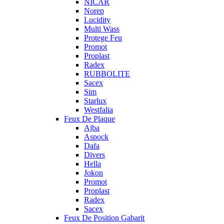
NICAR
Norep
Lucidity
Multi Wass
Protege Feu
Promot
Proplast
Radex
RUBBOLITE
Sacex
Sim
Starlux
Westfalia
Feux De Plaque
Ajba
Aspock
Dafa
Divers
Hella
Jokon
Promot
Proplast
Radex
Sacex
Feux De Position Gabarit