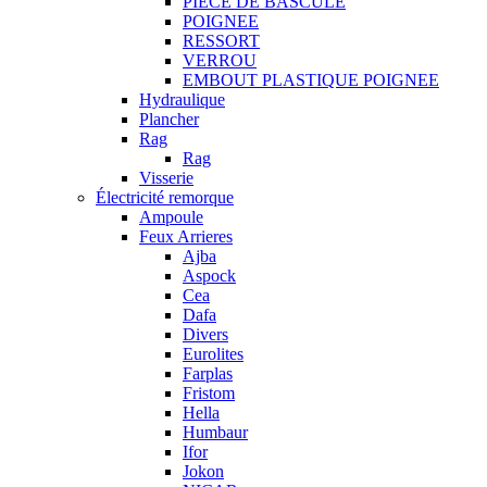
PIECE DE BASCULE
POIGNEE
RESSORT
VERROU
EMBOUT PLASTIQUE POIGNEE
Hydraulique
Plancher
Rag
Rag
Visserie
Électricité remorque
Ampoule
Feux Arrieres
Ajba
Aspock
Cea
Dafa
Divers
Eurolites
Farplas
Fristom
Hella
Humbaur
Ifor
Jokon