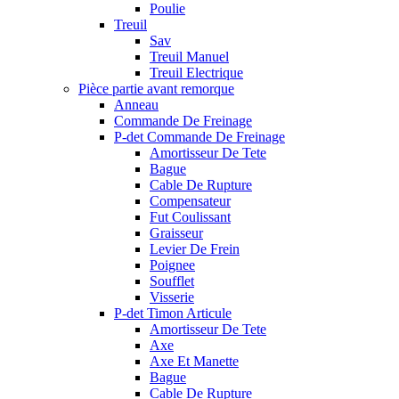
Poulie
Treuil
Sav
Treuil Manuel
Treuil Electrique
Pièce partie avant remorque
Anneau
Commande De Freinage
P-det Commande De Freinage
Amortisseur De Tete
Bague
Cable De Rupture
Compensateur
Fut Coulissant
Graisseur
Levier De Frein
Poignee
Soufflet
Visserie
P-det Timon Articule
Amortisseur De Tete
Axe
Axe Et Manette
Bague
Cable De Rupture