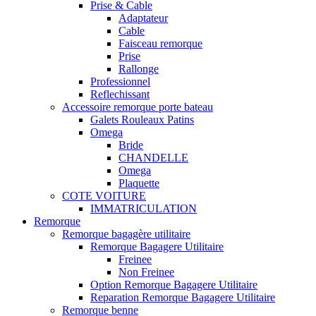
Prise & Cable
Adaptateur
Cable
Faisceau remorque
Prise
Rallonge
Professionnel
Reflechissant
Accessoire remorque porte bateau
Galets Rouleaux Patins
Omega
Bride
CHANDELLE
Omega
Plaquette
COTE VOITURE
IMMATRICULATION
Remorque
Remorque bagagère utilitaire
Remorque Bagagere Utilitaire
Freinee
Non Freinee
Option Remorque Bagagere Utilitaire
Reparation Remorque Bagagere Utilitaire
Remorque benne