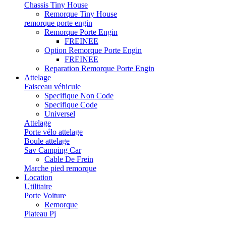
Chassis Tiny House
Remorque Tiny House
remorque porte engin
Remorque Porte Engin
FREINEE
Option Remorque Porte Engin
FREINEE
Reparation Remorque Porte Engin
Attelage
Faisceau véhicule
Specifique Non Code
Specifique Code
Universel
Attelage
Porte vélo attelage
Boule attelage
Sav Camping Car
Cable De Frein
Marche pied remorque
Location
Utilitaire
Porte Voiture
Remorque
Plateau Pj