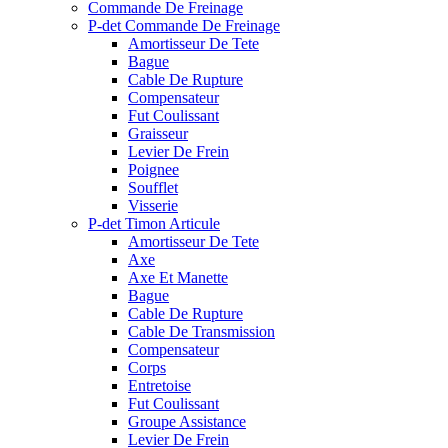
Commande De Freinage
P-det Commande De Freinage
Amortisseur De Tete
Bague
Cable De Rupture
Compensateur
Fut Coulissant
Graisseur
Levier De Frein
Poignee
Soufflet
Visserie
P-det Timon Articule
Amortisseur De Tete
Axe
Axe Et Manette
Bague
Cable De Rupture
Cable De Transmission
Compensateur
Corps
Entretoise
Fut Coulissant
Groupe Assistance
Levier De Frein