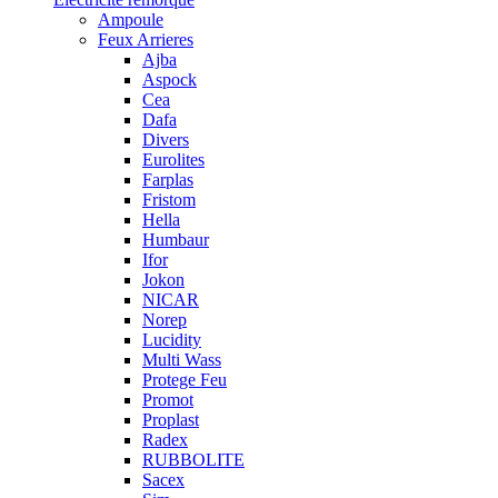
Ampoule
Feux Arrieres
Ajba
Aspock
Cea
Dafa
Divers
Eurolites
Farplas
Fristom
Hella
Humbaur
Ifor
Jokon
NICAR
Norep
Lucidity
Multi Wass
Protege Feu
Promot
Proplast
Radex
RUBBOLITE
Sacex