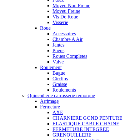
Moyeu Non Freine
Moyeu Freine
Vis De Roue
Visserie
Roue
Accessoires
Chambre A Air
Jantes
Pneus
Roues Completes
Valve
Roulement
Bague
Circlips
Graisse
Roulements
Quincaillerie carrosserie remorque
Arrimage
Fermeture
AXE
CHARNIERE GOND PENTURE
ELASTIQUE CABLE CHAINE
FERMETURE INTEGREE
GRENOUILLERE