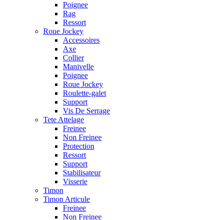
Poignee
Rag
Ressort
Roue Jockey
Accessoires
Axe
Collier
Manivelle
Poignee
Roue Jockey
Roulette-galet
Support
Vis De Serrage
Tete Attelage
Freinee
Non Freinee
Protection
Ressort
Support
Stabilisateur
Visserie
Timon
Timon Articule
Freinee
Non Freinee