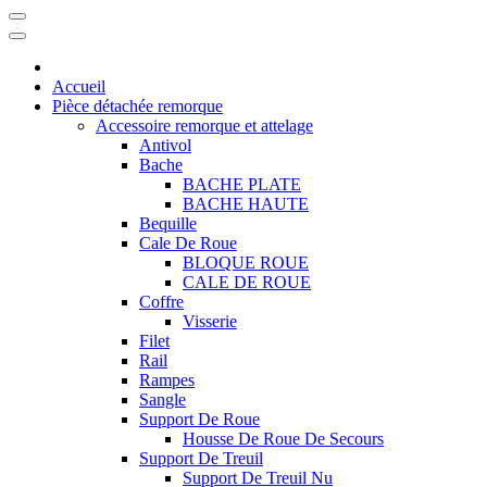
Accueil
Pièce détachée remorque
Accessoire remorque et attelage
Antivol
Bache
BACHE PLATE
BACHE HAUTE
Bequille
Cale De Roue
BLOQUE ROUE
CALE DE ROUE
Coffre
Visserie
Filet
Rail
Rampes
Sangle
Support De Roue
Housse De Roue De Secours
Support De Treuil
Support De Treuil Nu