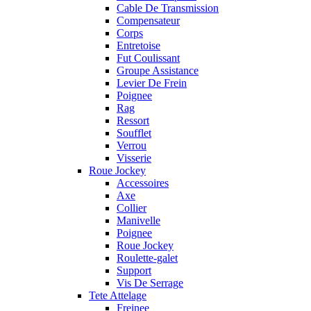
Cable De Transmission
Compensateur
Corps
Entretoise
Fut Coulissant
Groupe Assistance
Levier De Frein
Poignee
Rag
Ressort
Soufflet
Verrou
Visserie
Roue Jockey
Accessoires
Axe
Collier
Manivelle
Poignee
Roue Jockey
Roulette-galet
Support
Vis De Serrage
Tete Attelage
Freinee