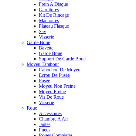
Frein A Disque
Garnitures
Kit De Rincage
Machoires
Plateau Flasque
Sav
Visserie
Garde Boue
Bavette
Garde Boue
Support De Garde Boue
Moyeu Tambour
Cabochon De Moyeu
Ecrou De Fusee
Fusee
Moyeu Non Freine
Moyeu Freine
Vis De Roue
Visserie
Roue
Accessoires
Chambre A Air
Jantes
Pneus
Roues Completes