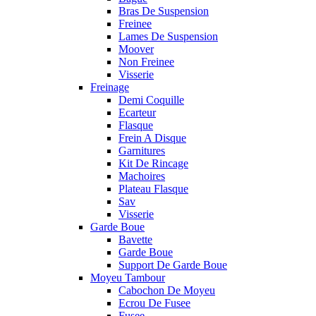
Bras De Suspension
Freinee
Lames De Suspension
Moover
Non Freinee
Visserie
Freinage
Demi Coquille
Ecarteur
Flasque
Frein A Disque
Garnitures
Kit De Rincage
Machoires
Plateau Flasque
Sav
Visserie
Garde Boue
Bavette
Garde Boue
Support De Garde Boue
Moyeu Tambour
Cabochon De Moyeu
Ecrou De Fusee
Fusee