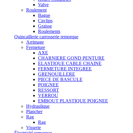
Valve
Roulement
Bague
Circlips
Graisse
Roulements
Quincaillerie carrosserie remorque
Arrimage
Fermeture
AXE
CHARNIERE GOND PENTURE
ELASTIQUE CABLE CHAINE
FERMETURE INTEGREE
GRENOUILLERE
PIECE DE BASCULE
POIGNEE
RESSORT
VERROU
EMBOUT PLASTIQUE POIGNEE
Hydraulique
Plancher
Rag
Rag
Visserie
Électricité remorque