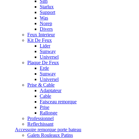
Sim
Starlux
Support
Was
Norep
Divers
Feux Interieur
Kit De Feux
Lider
Sunway
Universel
Plaque De Feux
Erde
Sunway
Universel
Prise & Cable
Adaptateur
Cable
Faisceau remorque
Prise
Rallonge
Professionnel
Reflechissant
Accessoire remorque porte bateau
Galets Rouleaux Patins