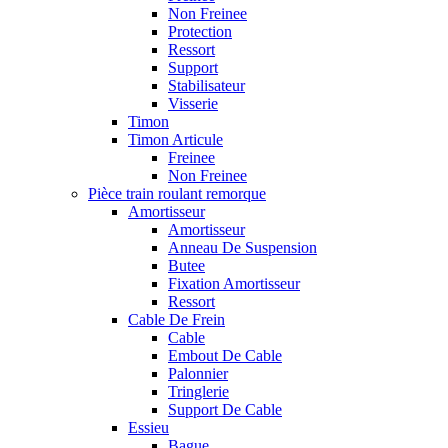
Non Freinee
Protection
Ressort
Support
Stabilisateur
Visserie
Timon
Timon Articule
Freinee
Non Freinee
Pièce train roulant remorque
Amortisseur
Amortisseur
Anneau De Suspension
Butee
Fixation Amortisseur
Ressort
Cable De Frein
Cable
Embout De Cable
Palonnier
Tringlerie
Support De Cable
Essieu
Bague