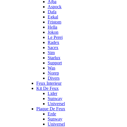
Ajba
Aspock
Dafa
Egkal
Fristom
Hella
Jokon
Le Perei
Radex
Sacex
Sim
Starlux
Support
Was
Norep
Divers
Feux Interieur
Kit De Feux
Lider
Sunway
Universel
Plaque De Feux
Erde
Sunway
Universel