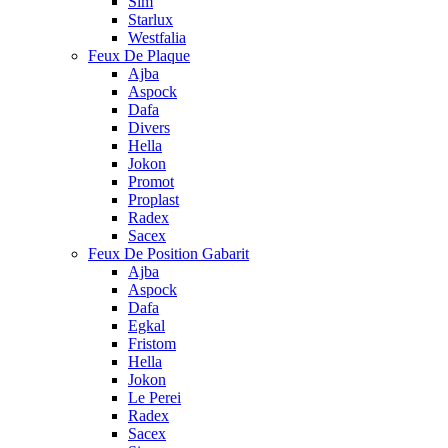
Sim
Starlux
Westfalia
Feux De Plaque
Ajba
Aspock
Dafa
Divers
Hella
Jokon
Promot
Proplast
Radex
Sacex
Feux De Position Gabarit
Ajba
Aspock
Dafa
Egkal
Fristom
Hella
Jokon
Le Perei
Radex
Sacex