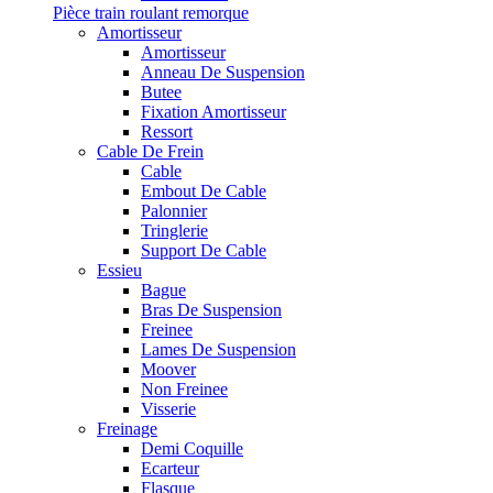
Pièce train roulant remorque
Amortisseur
Amortisseur
Anneau De Suspension
Butee
Fixation Amortisseur
Ressort
Cable De Frein
Cable
Embout De Cable
Palonnier
Tringlerie
Support De Cable
Essieu
Bague
Bras De Suspension
Freinee
Lames De Suspension
Moover
Non Freinee
Visserie
Freinage
Demi Coquille
Ecarteur
Flasque