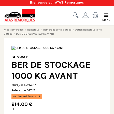
Bienvenue sur ATAS Remorques
Menu
Atas Remorques
Remorque
Remorque porte-bateau
Option Remorque Porte
Bateau
BER DE STOCKAGE 1000 KG AVANT
SUNWAY
BER DE STOCKAGE
1000 KG AVANT
Marque:
SUNWAY
Référence
07747
Derniers articles en stock
214,00 €
TTC