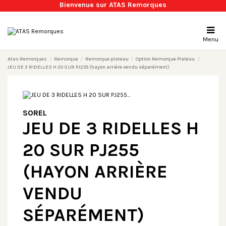
Bienvenue sur ATAS Remorques
Menu
Atas Remorques
Remorque
Remorque plateau
Option Remorque Plateau
JEU DE 3 RIDELLES H 20 SUR PJ255 (hayon arrière vendu séparément)
SOREL
JEU DE 3 RIDELLES H
20 SUR PJ255
(HAYON ARRIÈRE
VENDU
SÉPARÉMENT)