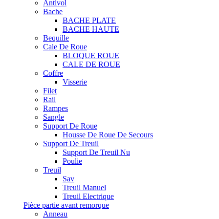
Antivol
Bache
BACHE PLATE
BACHE HAUTE
Bequille
Cale De Roue
BLOQUE ROUE
CALE DE ROUE
Coffre
Visserie
Filet
Rail
Rampes
Sangle
Support De Roue
Housse De Roue De Secours
Support De Treuil
Support De Treuil Nu
Poulie
Treuil
Sav
Treuil Manuel
Treuil Electrique
Pièce partie avant remorque
Anneau