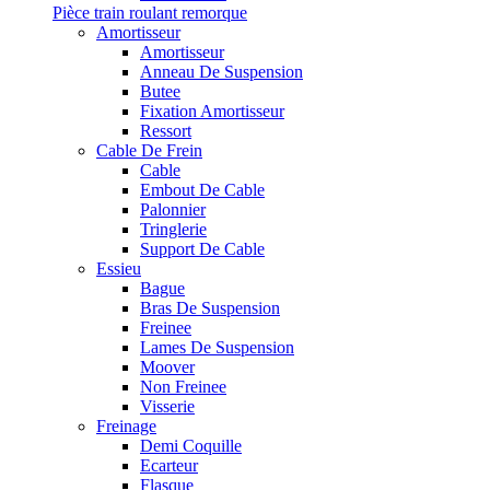
Pièce train roulant remorque
Amortisseur
Amortisseur
Anneau De Suspension
Butee
Fixation Amortisseur
Ressort
Cable De Frein
Cable
Embout De Cable
Palonnier
Tringlerie
Support De Cable
Essieu
Bague
Bras De Suspension
Freinee
Lames De Suspension
Moover
Non Freinee
Visserie
Freinage
Demi Coquille
Ecarteur
Flasque