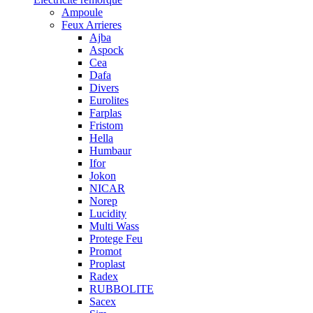
Ampoule
Feux Arrieres
Ajba
Aspock
Cea
Dafa
Divers
Eurolites
Farplas
Fristom
Hella
Humbaur
Ifor
Jokon
NICAR
Norep
Lucidity
Multi Wass
Protege Feu
Promot
Proplast
Radex
RUBBOLITE
Sacex