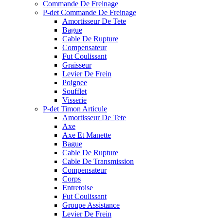
Commande De Freinage
P-det Commande De Freinage
Amortisseur De Tete
Bague
Cable De Rupture
Compensateur
Fut Coulissant
Graisseur
Levier De Frein
Poignee
Soufflet
Visserie
P-det Timon Articule
Amortisseur De Tete
Axe
Axe Et Manette
Bague
Cable De Rupture
Cable De Transmission
Compensateur
Corps
Entretoise
Fut Coulissant
Groupe Assistance
Levier De Frein