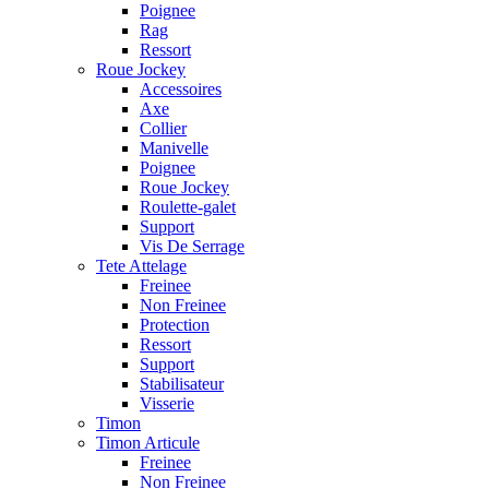
Poignee
Rag
Ressort
Roue Jockey
Accessoires
Axe
Collier
Manivelle
Poignee
Roue Jockey
Roulette-galet
Support
Vis De Serrage
Tete Attelage
Freinee
Non Freinee
Protection
Ressort
Support
Stabilisateur
Visserie
Timon
Timon Articule
Freinee
Non Freinee