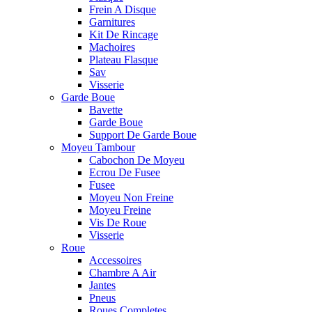
Frein A Disque
Garnitures
Kit De Rincage
Machoires
Plateau Flasque
Sav
Visserie
Garde Boue
Bavette
Garde Boue
Support De Garde Boue
Moyeu Tambour
Cabochon De Moyeu
Ecrou De Fusee
Fusee
Moyeu Non Freine
Moyeu Freine
Vis De Roue
Visserie
Roue
Accessoires
Chambre A Air
Jantes
Pneus
Roues Completes