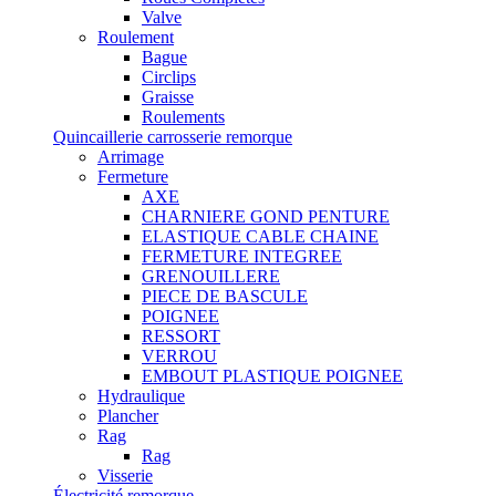
Valve
Roulement
Bague
Circlips
Graisse
Roulements
Quincaillerie carrosserie remorque
Arrimage
Fermeture
AXE
CHARNIERE GOND PENTURE
ELASTIQUE CABLE CHAINE
FERMETURE INTEGREE
GRENOUILLERE
PIECE DE BASCULE
POIGNEE
RESSORT
VERROU
EMBOUT PLASTIQUE POIGNEE
Hydraulique
Plancher
Rag
Rag
Visserie
Électricité remorque