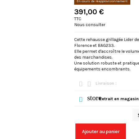
En cours de réapprovisionnement
391,00 €
TTC
Nous consulter
Cette rehausse grillagée Lider 
Florence et BAG233.
Elle permet d'accroître le volu
des marchandises.
Une solution robuste et pratique
équipements encombrants.
Livraison :
store
Retrait en magasin
Ajouter au panier