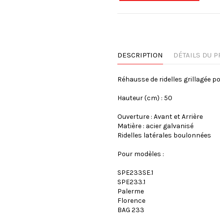
DESCRIPTION
DÉTAILS DU P
Réhausse de ridelles grillagée p
Hauteur (cm) : 50
Ouverture : Avant et Arrière
Matière : acier galvanisé
Ridelles latérales boulonnées
Pour modèles :
SPE233SE.1
SPE233.1
Palerme
Florence
BAG 233