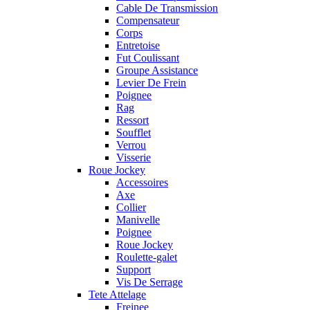
Cable De Transmission
Compensateur
Corps
Entretoise
Fut Coulissant
Groupe Assistance
Levier De Frein
Poignee
Rag
Ressort
Soufflet
Verrou
Visserie
Roue Jockey
Accessoires
Axe
Collier
Manivelle
Poignee
Roue Jockey
Roulette-galet
Support
Vis De Serrage
Tete Attelage
Freinee