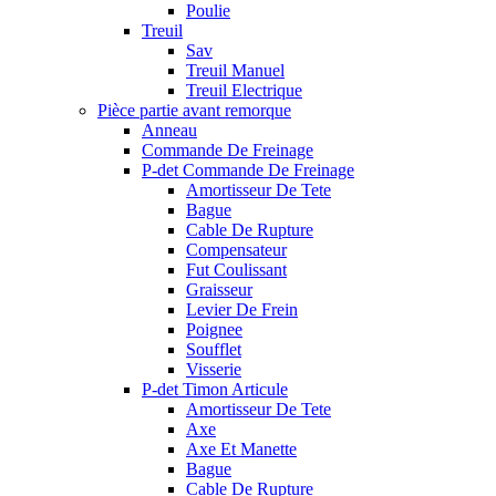
Poulie
Treuil
Sav
Treuil Manuel
Treuil Electrique
Pièce partie avant remorque
Anneau
Commande De Freinage
P-det Commande De Freinage
Amortisseur De Tete
Bague
Cable De Rupture
Compensateur
Fut Coulissant
Graisseur
Levier De Frein
Poignee
Soufflet
Visserie
P-det Timon Articule
Amortisseur De Tete
Axe
Axe Et Manette
Bague
Cable De Rupture