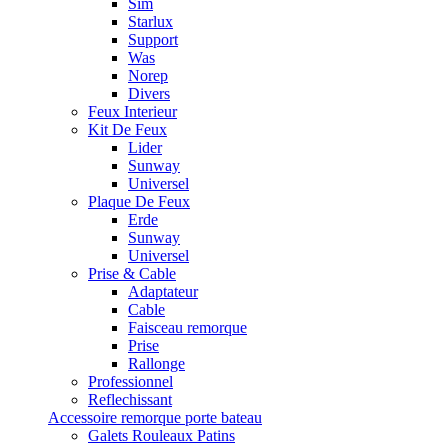
Sim
Starlux
Support
Was
Norep
Divers
Feux Interieur
Kit De Feux
Lider
Sunway
Universel
Plaque De Feux
Erde
Sunway
Universel
Prise & Cable
Adaptateur
Cable
Faisceau remorque
Prise
Rallonge
Professionnel
Reflechissant
Accessoire remorque porte bateau
Galets Rouleaux Patins