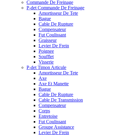
Commande De Freinage
P-det Commande De Freinage
Amortisseur De Tete
Bague
Cable De Rupture
Compensateur
Fut Coulissant
Graisseur
Levier De Frein
Poignee
Soufflet
Visserie
P-det Timon Articule
Amortisseur De Tete
Axe
Axe Et Manette
Bague
Cable De Rupture
Cable De Transmission
Compensateur
Corps
Entretoise
Fut Coulissant
Groupe Assistance
Levier De Frein