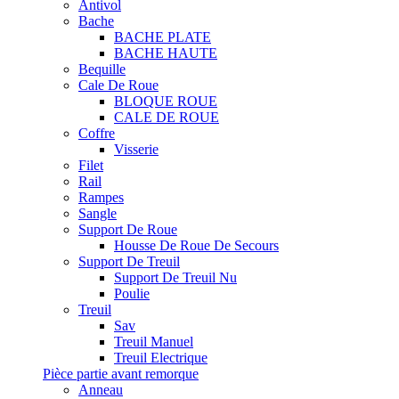
Antivol
Bache
BACHE PLATE
BACHE HAUTE
Bequille
Cale De Roue
BLOQUE ROUE
CALE DE ROUE
Coffre
Visserie
Filet
Rail
Rampes
Sangle
Support De Roue
Housse De Roue De Secours
Support De Treuil
Support De Treuil Nu
Poulie
Treuil
Sav
Treuil Manuel
Treuil Electrique
Pièce partie avant remorque
Anneau