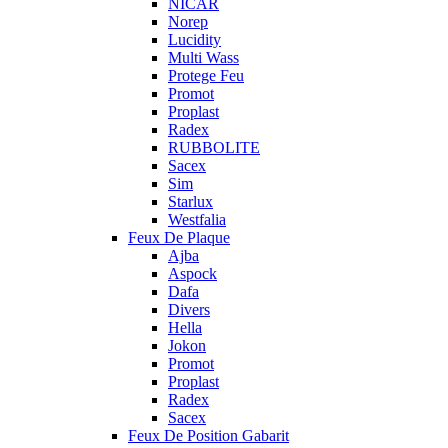
NICAR
Norep
Lucidity
Multi Wass
Protege Feu
Promot
Proplast
Radex
RUBBOLITE
Sacex
Sim
Starlux
Westfalia
Feux De Plaque
Ajba
Aspock
Dafa
Divers
Hella
Jokon
Promot
Proplast
Radex
Sacex
Feux De Position Gabarit