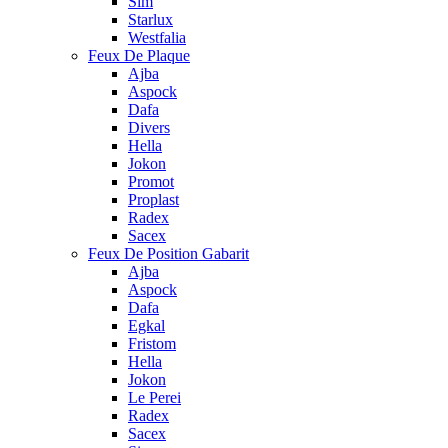
Sim
Starlux
Westfalia
Feux De Plaque
Ajba
Aspock
Dafa
Divers
Hella
Jokon
Promot
Proplast
Radex
Sacex
Feux De Position Gabarit
Ajba
Aspock
Dafa
Egkal
Fristom
Hella
Jokon
Le Perei
Radex
Sacex