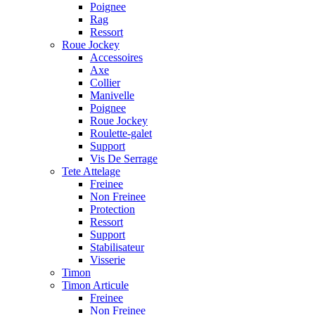
Poignee
Rag
Ressort
Roue Jockey
Accessoires
Axe
Collier
Manivelle
Poignee
Roue Jockey
Roulette-galet
Support
Vis De Serrage
Tete Attelage
Freinee
Non Freinee
Protection
Ressort
Support
Stabilisateur
Visserie
Timon
Timon Articule
Freinee
Non Freinee