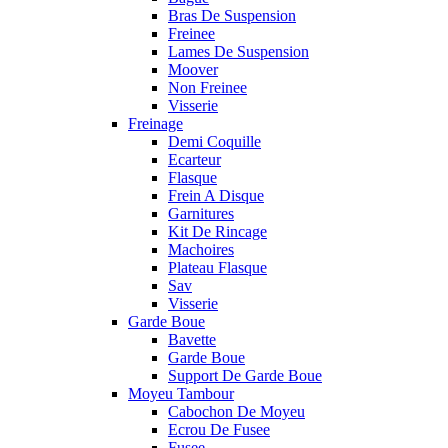
Bras De Suspension
Freinee
Lames De Suspension
Moover
Non Freinee
Visserie
Freinage
Demi Coquille
Ecarteur
Flasque
Frein A Disque
Garnitures
Kit De Rincage
Machoires
Plateau Flasque
Sav
Visserie
Garde Boue
Bavette
Garde Boue
Support De Garde Boue
Moyeu Tambour
Cabochon De Moyeu
Ecrou De Fusee
Fusee