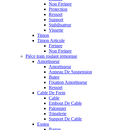
Non Freinee
Protection
Ressort
Support
Stabilisateur
Visserie
Timon
Timon Articule
Freinee
Non Freinee
Pièce train roulant remorque
Amortisseur
Amortisseur
Anneau De Suspension
Butee
Fixation Amortisseur
Ressort
Cable De Frein
Cable
Embout De Cable
Palonnier
Tringlerie
Support De Cable
Essieu
Bague