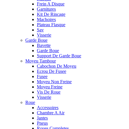
Frein A Disque
Garnitures
Kit De Rincage
Machoires
Plateau Flasque
Sav
Visserie
Garde Boue
Bavette
Garde Boue
Support De Garde Boue
Moyeu Tambour
Cabochon De Moyeu
Ecrou De Fusee
Fusee
Moyeu Non Freine
Moyeu Freine
Vis De Roue
Visserie
Roue
Accessoires
Chambre A Air
Jantes
Pneus
Roues Completes