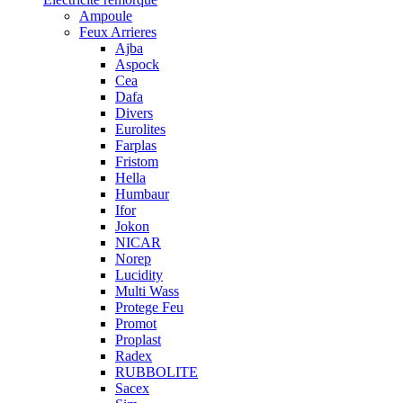
Ampoule
Feux Arrieres
Ajba
Aspock
Cea
Dafa
Divers
Eurolites
Farplas
Fristom
Hella
Humbaur
Ifor
Jokon
NICAR
Norep
Lucidity
Multi Wass
Protege Feu
Promot
Proplast
Radex
RUBBOLITE
Sacex