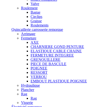
Valve
Roulement
Bague
Circlips
Graisse
Roulements
Quincaillerie carrosserie remorque
Arrimage
Fermeture
AXE
CHARNIERE GOND PENTURE
ELASTIQUE CABLE CHAINE
FERMETURE INTEGREE
GRENOUILLERE
PIECE DE BASCULE
POIGNEE
RESSORT
VERROU
EMBOUT PLASTIQUE POIGNEE
Hydraulique
Plancher
Rag
Rag
Visserie
Électricité remorque