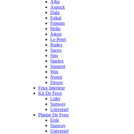
Ajba
Aspock
Dafa
Egkal
Fristom
Hella
Jokon
Le Perei
Radex
Sacex
Sim
Starlux
Support
Was
Norep
Divers
Feux Interieur
Kit De Feux
Lider
Sunway
Universel
Plaque De Feux
Erde
Sunway
Universel