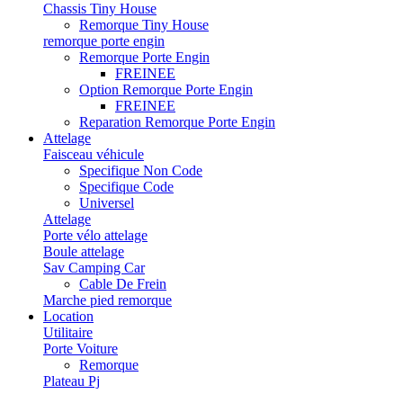
Chassis Tiny House
Remorque Tiny House
remorque porte engin
Remorque Porte Engin
FREINEE
Option Remorque Porte Engin
FREINEE
Reparation Remorque Porte Engin
Attelage
Faisceau véhicule
Specifique Non Code
Specifique Code
Universel
Attelage
Porte vélo attelage
Boule attelage
Sav Camping Car
Cable De Frein
Marche pied remorque
Location
Utilitaire
Porte Voiture
Remorque
Plateau Pj