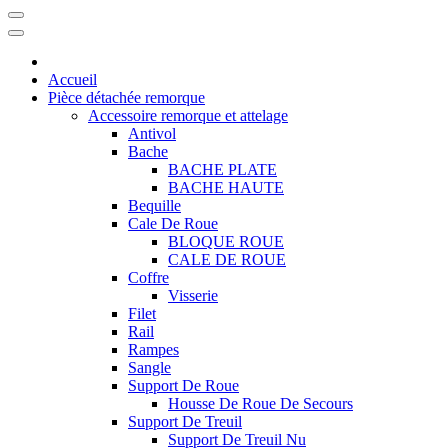
Accueil
Pièce détachée remorque
Accessoire remorque et attelage
Antivol
Bache
BACHE PLATE
BACHE HAUTE
Bequille
Cale De Roue
BLOQUE ROUE
CALE DE ROUE
Coffre
Visserie
Filet
Rail
Rampes
Sangle
Support De Roue
Housse De Roue De Secours
Support De Treuil
Support De Treuil Nu