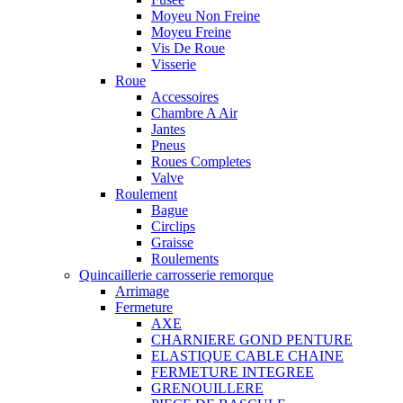
Moyeu Non Freine
Moyeu Freine
Vis De Roue
Visserie
Roue
Accessoires
Chambre A Air
Jantes
Pneus
Roues Completes
Valve
Roulement
Bague
Circlips
Graisse
Roulements
Quincaillerie carrosserie remorque
Arrimage
Fermeture
AXE
CHARNIERE GOND PENTURE
ELASTIQUE CABLE CHAINE
FERMETURE INTEGREE
GRENOUILLERE