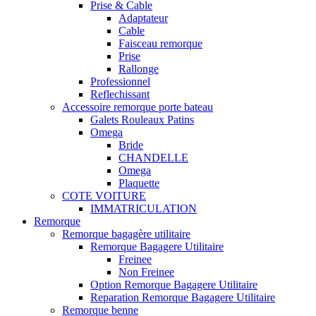
Prise & Cable
Adaptateur
Cable
Faisceau remorque
Prise
Rallonge
Professionnel
Reflechissant
Accessoire remorque porte bateau
Galets Rouleaux Patins
Omega
Bride
CHANDELLE
Omega
Plaquette
COTE VOITURE
IMMATRICULATION
Remorque
Remorque bagagère utilitaire
Remorque Bagagere Utilitaire
Freinee
Non Freinee
Option Remorque Bagagere Utilitaire
Reparation Remorque Bagagere Utilitaire
Remorque benne