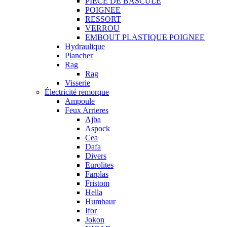
PIECE DE BASCULE
POIGNEE
RESSORT
VERROU
EMBOUT PLASTIQUE POIGNEE
Hydraulique
Plancher
Rag
Rag
Visserie
Électricité remorque
Ampoule
Feux Arrieres
Ajba
Aspock
Cea
Dafa
Divers
Eurolites
Farplas
Fristom
Hella
Humbaur
Ifor
Jokon