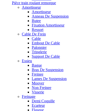
Pièce train roulant remorque
Amortisseur
Amortisseur
Anneau De Suspension
Butee
Fixation Amortisseur
Ressort
Cable De Frein
Cable
Embout De Cable
Palonnier
Tringlerie
Support De Cable
Essieu
Bague
Bras De Suspension
Freinee
Lames De Suspension
Moover
Non Freinee
Visserie
Freinage
Demi Coquille
Ecarteur
Flasque