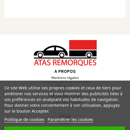
A PROPOS
Mentions légales
Conditions générales de vente
Plan du site
Ce site Web utilise ses propres cookies et ceux de tiers pour
améliorer nos services et vous montrer des publicités liées à
INFORMATIONS
vos préférences en analysant vos habitudes de navigation.
Politique des Cookies
Pour donner votre consentement à son utilisation, appuyez
Politique de confidentialité
sur le bouton Accepter.
ATAS
Politique de cookies
Paramétrer les cookies
A propos
Livraison