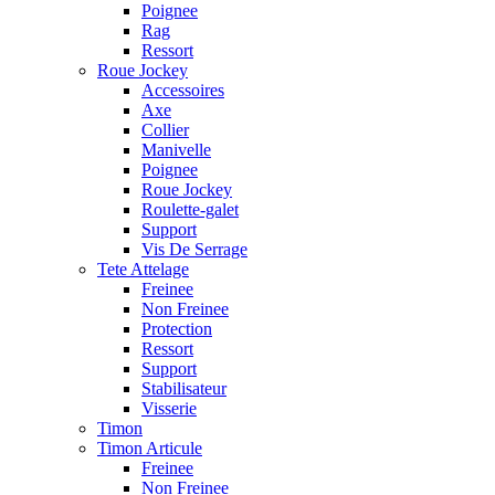
Poignee
Rag
Ressort
Roue Jockey
Accessoires
Axe
Collier
Manivelle
Poignee
Roue Jockey
Roulette-galet
Support
Vis De Serrage
Tete Attelage
Freinee
Non Freinee
Protection
Ressort
Support
Stabilisateur
Visserie
Timon
Timon Articule
Freinee
Non Freinee