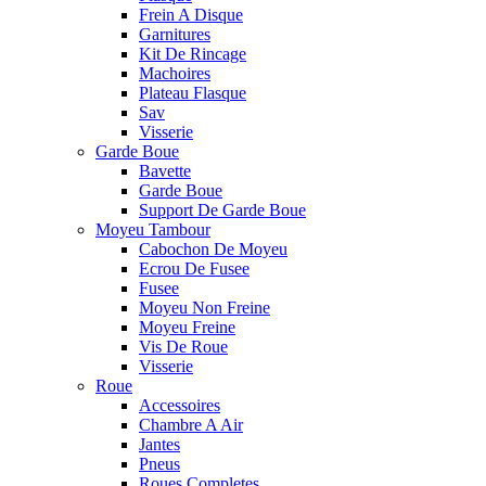
Frein A Disque
Garnitures
Kit De Rincage
Machoires
Plateau Flasque
Sav
Visserie
Garde Boue
Bavette
Garde Boue
Support De Garde Boue
Moyeu Tambour
Cabochon De Moyeu
Ecrou De Fusee
Fusee
Moyeu Non Freine
Moyeu Freine
Vis De Roue
Visserie
Roue
Accessoires
Chambre A Air
Jantes
Pneus
Roues Completes