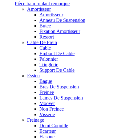
Pièce train roulant remorque
Amortisseur
Amortisseur
Anneau De Suspension
Butee
Fixation Amortisseur
Ressort
Cable De Frein
Cable
Embout De Cable
Palonnier
Tringlerie
Support De Cable
Essieu
Bague
Bras De Suspension
Freinee
Lames De Suspension
Moover
Non Freinee
Visserie
Freinage
Demi Coquille
Ecarteur
Flasque