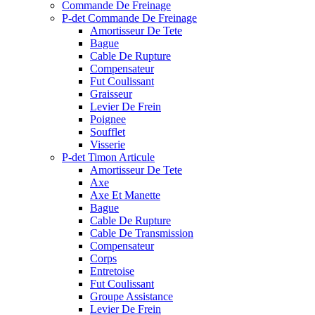
Commande De Freinage
P-det Commande De Freinage
Amortisseur De Tete
Bague
Cable De Rupture
Compensateur
Fut Coulissant
Graisseur
Levier De Frein
Poignee
Soufflet
Visserie
P-det Timon Articule
Amortisseur De Tete
Axe
Axe Et Manette
Bague
Cable De Rupture
Cable De Transmission
Compensateur
Corps
Entretoise
Fut Coulissant
Groupe Assistance
Levier De Frein