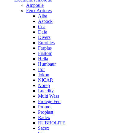
Ampoule
Feux Arrieres
Ajba
Aspock
Cea
Dafa
Divers
Eurolites
Farplas
Fristom
Hella
Humbaur
Ifor
Jokon
NICAR
Norep
Lucidity
Multi Wass
Protege Feu
Promot
Proplast
Radex
RUBBOLITE
Sacex