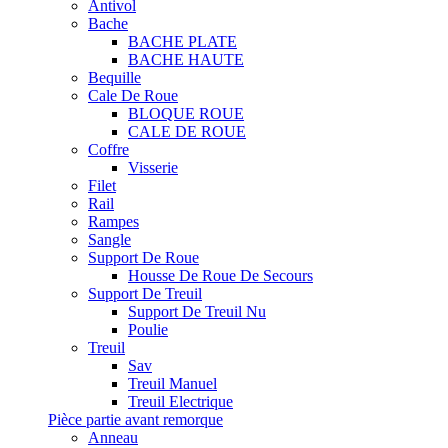
Antivol
Bache
BACHE PLATE
BACHE HAUTE
Bequille
Cale De Roue
BLOQUE ROUE
CALE DE ROUE
Coffre
Visserie
Filet
Rail
Rampes
Sangle
Support De Roue
Housse De Roue De Secours
Support De Treuil
Support De Treuil Nu
Poulie
Treuil
Sav
Treuil Manuel
Treuil Electrique
Pièce partie avant remorque
Anneau