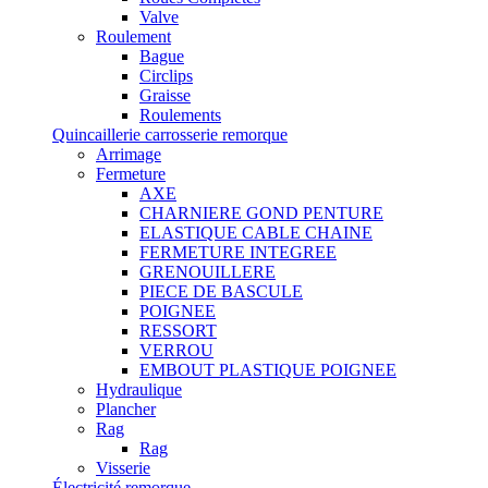
Valve
Roulement
Bague
Circlips
Graisse
Roulements
Quincaillerie carrosserie remorque
Arrimage
Fermeture
AXE
CHARNIERE GOND PENTURE
ELASTIQUE CABLE CHAINE
FERMETURE INTEGREE
GRENOUILLERE
PIECE DE BASCULE
POIGNEE
RESSORT
VERROU
EMBOUT PLASTIQUE POIGNEE
Hydraulique
Plancher
Rag
Rag
Visserie
Électricité remorque