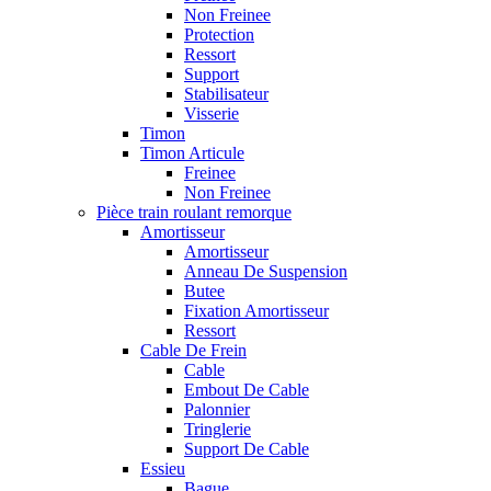
Non Freinee
Protection
Ressort
Support
Stabilisateur
Visserie
Timon
Timon Articule
Freinee
Non Freinee
Pièce train roulant remorque
Amortisseur
Amortisseur
Anneau De Suspension
Butee
Fixation Amortisseur
Ressort
Cable De Frein
Cable
Embout De Cable
Palonnier
Tringlerie
Support De Cable
Essieu
Bague