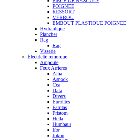
PIECE DE BASCULE
POIGNEE
RESSORT
VERROU
EMBOUT PLASTIQUE POIGNEE
Hydraulique
Plancher
Rag
Rag
Visserie
Électricité remorque
Ampoule
Feux Arrieres
Ajba
Aspock
Cea
Dafa
Divers
Eurolites
Farplas
Fristom
Hella
Humbaur
Ifor
Jokon