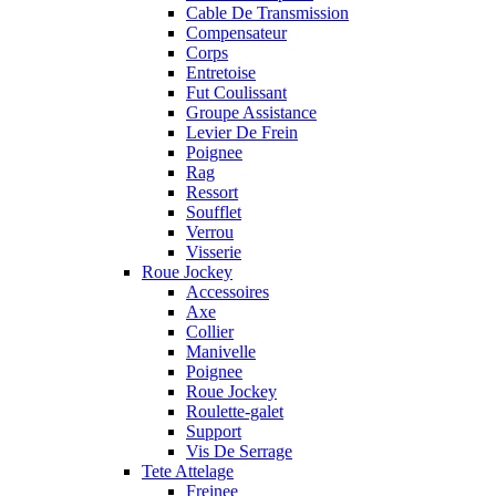
Cable De Transmission
Compensateur
Corps
Entretoise
Fut Coulissant
Groupe Assistance
Levier De Frein
Poignee
Rag
Ressort
Soufflet
Verrou
Visserie
Roue Jockey
Accessoires
Axe
Collier
Manivelle
Poignee
Roue Jockey
Roulette-galet
Support
Vis De Serrage
Tete Attelage
Freinee