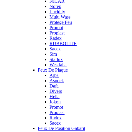
NICAR
Norep
Lucidity
Multi Wass
Protege Feu
Promot
Proplast
Radex
RUBBOLITE
Sacex
Sim
Starlux
Westfalia
Feux De Plaque
Ajba
Aspock
Dafa
Divers
Hella
Jokon
Promot
Proplast
Radex
Sacex
Feux De Position Gabarit