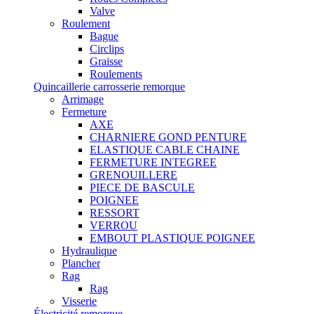
Valve
Roulement
Bague
Circlips
Graisse
Roulements
Quincaillerie carrosserie remorque
Arrimage
Fermeture
AXE
CHARNIERE GOND PENTURE
ELASTIQUE CABLE CHAINE
FERMETURE INTEGREE
GRENOUILLERE
PIECE DE BASCULE
POIGNEE
RESSORT
VERROU
EMBOUT PLASTIQUE POIGNEE
Hydraulique
Plancher
Rag
Rag
Visserie
Électricité remorque