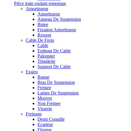
Pièce train roulant remorque
Amortisseur
Amortisseur
Anneau De Suspension
Butee
Fixation Amortisseur
Ressort
Cable De Frein
Cable
Embout De Cable
Palonnier
Tringlerie
Support De Cable
Essieu
Bague
Bras De Suspension
Freinee
Lames De Suspension
Moover
Non Freinee
Visserie
Freinage
Demi Coquille
Ecarteur
Flasque