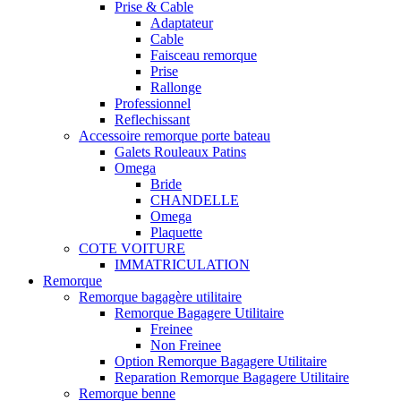
Prise & Cable
Adaptateur
Cable
Faisceau remorque
Prise
Rallonge
Professionnel
Reflechissant
Accessoire remorque porte bateau
Galets Rouleaux Patins
Omega
Bride
CHANDELLE
Omega
Plaquette
COTE VOITURE
IMMATRICULATION
Remorque
Remorque bagagère utilitaire
Remorque Bagagere Utilitaire
Freinee
Non Freinee
Option Remorque Bagagere Utilitaire
Reparation Remorque Bagagere Utilitaire
Remorque benne