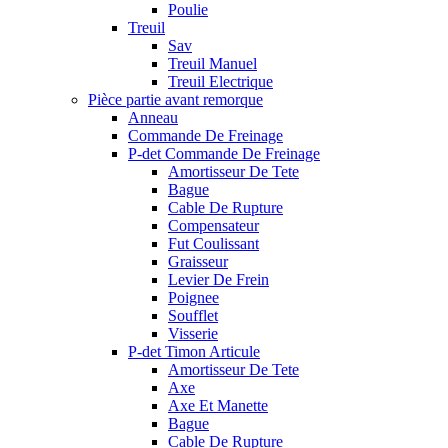
Poulie
Treuil
Sav
Treuil Manuel
Treuil Electrique
Pièce partie avant remorque
Anneau
Commande De Freinage
P-det Commande De Freinage
Amortisseur De Tete
Bague
Cable De Rupture
Compensateur
Fut Coulissant
Graisseur
Levier De Frein
Poignee
Soufflet
Visserie
P-det Timon Articule
Amortisseur De Tete
Axe
Axe Et Manette
Bague
Cable De Rupture