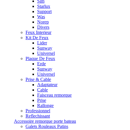
Sim
Starlux
Support
Was
Norep
Divers
Feux Interieur
Kit De Feux
Lider
Sunway
Universel
Plaque De Feux
Erde
Sunway
Universel
Prise & Cable
Adaptateur
Cable
Faisceau remorque
Prise
Rallonge
Professionnel
Reflechissant
Accessoire remorque porte bateau
Galets Rouleaux Patins