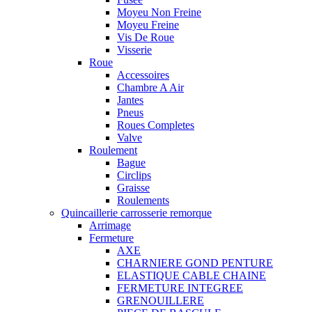
Moyeu Non Freine
Moyeu Freine
Vis De Roue
Visserie
Roue
Accessoires
Chambre A Air
Jantes
Pneus
Roues Completes
Valve
Roulement
Bague
Circlips
Graisse
Roulements
Quincaillerie carrosserie remorque
Arrimage
Fermeture
AXE
CHARNIERE GOND PENTURE
ELASTIQUE CABLE CHAINE
FERMETURE INTEGREE
GRENOUILLERE