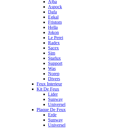
Ajba
Aspock
Dafa
Egkal
Fristom
Hella
Jokon
Le Perei
Radex
Sacex
Sim
Starlux
Support
Was
Norep
Divers
Feux Interieur
Kit De Feux
Lider
Sunway
Universel
Plaque De Feux
Erde
Sunway
Universel