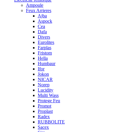
Ampoule
Feux Arrieres
Ajba
Aspock
Cea
Dafa
Divers
Eurolites
Farplas
Fristom
Hella
Humbaur
Ifor
Jokon
NICAR
Norep
Lucidity
Multi Wass
Protege Feu
Promot
Proplast
Radex
RUBBOLITE
Sacex