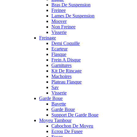
Bras De Suspension
Freinee
Lames De Suspension
Moover
Non Freinee
Visserie
Freinage
Demi Coquille
Ecarteur
Flasque
Frein A Disque
Garnitures
Kit De Rincage
Machoires
Plateau Flasque
Sav
Visserie
Garde Boue
Bavette
Garde Boue
Support De Garde Boue
Moyeu Tambour
Cabochon De Moyeu
Ecrou De Fusee
Fusee