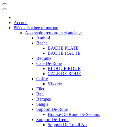
Accueil
Pièce détachée remorque
Accessoire remorque et attelage
Antivol
Bache
BACHE PLATE
BACHE HAUTE
Bequille
Cale De Roue
BLOQUE ROUE
CALE DE ROUE
Coffre
Visserie
Filet
Rail
Rampes
Sangle
Support De Roue
Housse De Roue De Secours
Support De Treuil
Support De Treuil Nu