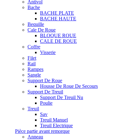
Antivol
Bache
BACHE PLATE
BACHE HAUTE
Bequille
Cale De Roue
BLOQUE ROUE
CALE DE ROUE
Coffre
Visserie
Filet
Rail
Rampes
Sangle
Support De Roue
Housse De Roue De Secours
Support De Treuil
Support De Treuil Nu
Poulie
Treuil
Sav
Treuil Manuel
Treuil Electrique
Pièce partie avant remorque
Anneau