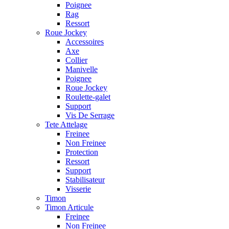
Poignee
Rag
Ressort
Roue Jockey
Accessoires
Axe
Collier
Manivelle
Poignee
Roue Jockey
Roulette-galet
Support
Vis De Serrage
Tete Attelage
Freinee
Non Freinee
Protection
Ressort
Support
Stabilisateur
Visserie
Timon
Timon Articule
Freinee
Non Freinee