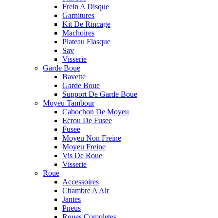
Frein A Disque
Garnitures
Kit De Rincage
Machoires
Plateau Flasque
Sav
Visserie
Garde Boue
Bavette
Garde Boue
Support De Garde Boue
Moyeu Tambour
Cabochon De Moyeu
Ecrou De Fusee
Fusee
Moyeu Non Freine
Moyeu Freine
Vis De Roue
Visserie
Roue
Accessoires
Chambre A Air
Jantes
Pneus
Roues Completes