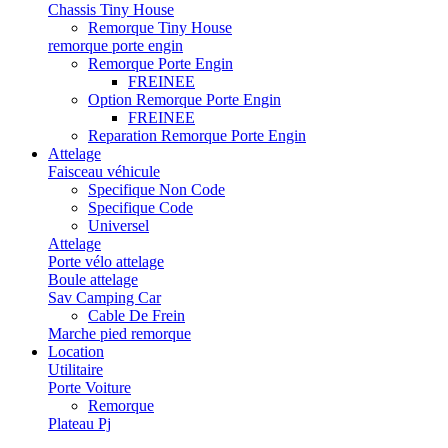
Chassis Tiny House
Remorque Tiny House
remorque porte engin
Remorque Porte Engin
FREINEE
Option Remorque Porte Engin
FREINEE
Reparation Remorque Porte Engin
Attelage
Faisceau véhicule
Specifique Non Code
Specifique Code
Universel
Attelage
Porte vélo attelage
Boule attelage
Sav Camping Car
Cable De Frein
Marche pied remorque
Location
Utilitaire
Porte Voiture
Remorque
Plateau Pj