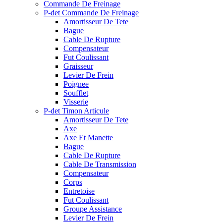
Commande De Freinage
P-det Commande De Freinage
Amortisseur De Tete
Bague
Cable De Rupture
Compensateur
Fut Coulissant
Graisseur
Levier De Frein
Poignee
Soufflet
Visserie
P-det Timon Articule
Amortisseur De Tete
Axe
Axe Et Manette
Bague
Cable De Rupture
Cable De Transmission
Compensateur
Corps
Entretoise
Fut Coulissant
Groupe Assistance
Levier De Frein