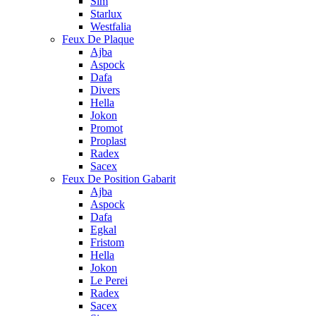
Sim
Starlux
Westfalia
Feux De Plaque
Ajba
Aspock
Dafa
Divers
Hella
Jokon
Promot
Proplast
Radex
Sacex
Feux De Position Gabarit
Ajba
Aspock
Dafa
Egkal
Fristom
Hella
Jokon
Le Perei
Radex
Sacex