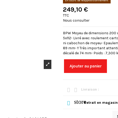
En cours de réapprovisionnement
249,10 €
TTC
Nous consulter
BPW Moyeu de dimensions 200 
5x112- Livré avec roulement cart
ni cabochon de moyeu- Epauleme
89 mm- !! Très important attent
décalé de 74 mm- Poids : 7,300 
Ajouter au panier
Livraison :
store
Retrait en magasin