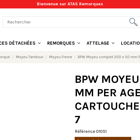
Bienvenue sur ATAS Remorques
ÈCES DÉTACHÉES
REMORQUES
ATTELAGE
LOCATI
morque
Moyeu Tambour
Moyeu Freine
BPW Moyeu complet 200 x 50 mm Per
BPW MOYEU 
MM PER AGE
CARTOUCHE 
7
Référence
01051