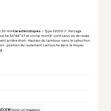
x 50 mm
Caractéristiques :
- Type S2005-7- Percage
ouche 34*64*37 et circlip monté- Livré sans vis de roues
nt arrière droit- Hauteur du tambour sans le cabochon
ion : position du roulement cartouche dans le moyeu
kg
store
Choisir un magasin