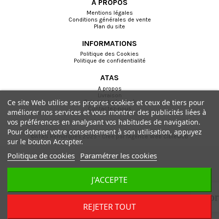
A PROPOS
Mentions légales
Conditions générales de vente
Plan du site
INFORMATIONS
Politique des Cookies
Politique de confidentialité
ATAS
A propos
Livraison
Ce site Web utilise ses propres cookies et ceux de tiers pour
Paiement sécurisé
Contactez-nous
améliorer nos services et vous montrer des publicités liées à
vos préférences en analysant vos habitudes de navigation.
Pour donner votre consentement à son utilisation, appuyez
©ATAS Remorques 2025 - Créé par l'
Agence Web Cibleweb
sur le bouton Accepter.
Politique de cookies
Paramétrer les cookies
J'ACCEPTE
sto
REJETER TOUT