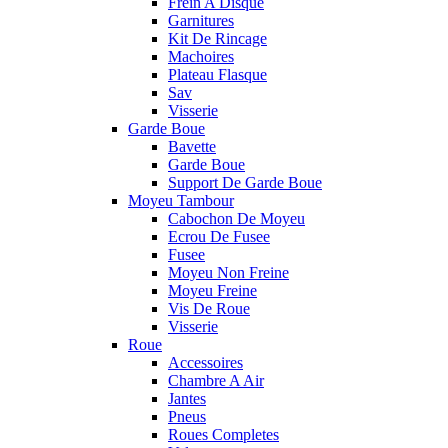
Frein A Disque
Garnitures
Kit De Rincage
Machoires
Plateau Flasque
Sav
Visserie
Garde Boue
Bavette
Garde Boue
Support De Garde Boue
Moyeu Tambour
Cabochon De Moyeu
Ecrou De Fusee
Fusee
Moyeu Non Freine
Moyeu Freine
Vis De Roue
Visserie
Roue
Accessoires
Chambre A Air
Jantes
Pneus
Roues Completes