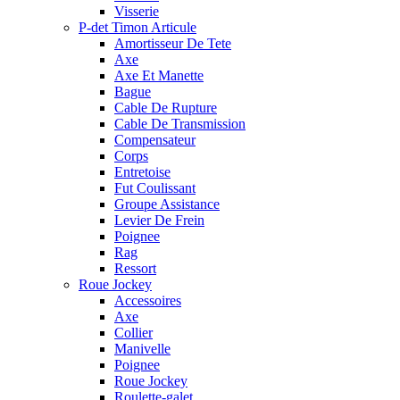
Visserie
P-det Timon Articule
Amortisseur De Tete
Axe
Axe Et Manette
Bague
Cable De Rupture
Cable De Transmission
Compensateur
Corps
Entretoise
Fut Coulissant
Groupe Assistance
Levier De Frein
Poignee
Rag
Ressort
Roue Jockey
Accessoires
Axe
Collier
Manivelle
Poignee
Roue Jockey
Roulette-galet