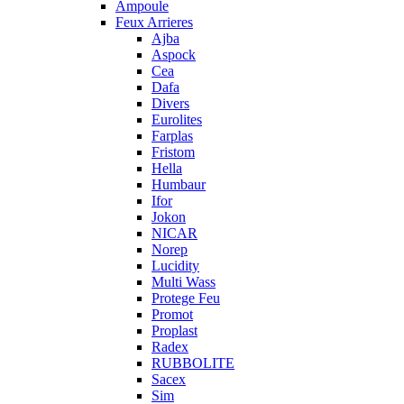
Ampoule
Feux Arrieres
Ajba
Aspock
Cea
Dafa
Divers
Eurolites
Farplas
Fristom
Hella
Humbaur
Ifor
Jokon
NICAR
Norep
Lucidity
Multi Wass
Protege Feu
Promot
Proplast
Radex
RUBBOLITE
Sacex
Sim