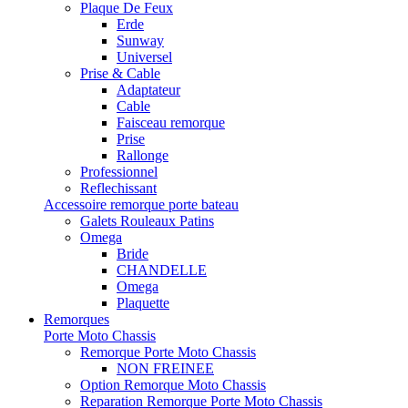
Plaque De Feux
Erde
Sunway
Universel
Prise & Cable
Adaptateur
Cable
Faisceau remorque
Prise
Rallonge
Professionnel
Reflechissant
Accessoire remorque porte bateau
Galets Rouleaux Patins
Omega
Bride
CHANDELLE
Omega
Plaquette
Remorques
Porte Moto Chassis
Remorque Porte Moto Chassis
NON FREINEE
Option Remorque Moto Chassis
Reparation Remorque Porte Moto Chassis