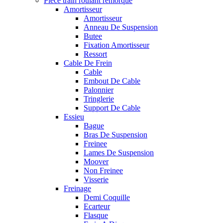
Pièce train roulant remorque
Amortisseur
Amortisseur
Anneau De Suspension
Butee
Fixation Amortisseur
Ressort
Cable De Frein
Cable
Embout De Cable
Palonnier
Tringlerie
Support De Cable
Essieu
Bague
Bras De Suspension
Freinee
Lames De Suspension
Moover
Non Freinee
Visserie
Freinage
Demi Coquille
Ecarteur
Flasque