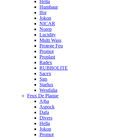
Hella
Humbaur
Ifor
Jokon
NICAR
Norep
Lucidity
Multi Wass
Protege Feu
Promot
Proplast
Radex
RUBBOLITE
Sacex
Sim
Starlux
Westfalia
Feux De Plaque
Ajba
Aspock
Dafa
Divers
Hella
Jokon
Promot