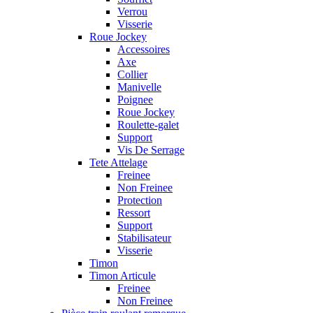
Verrou
Visserie
Roue Jockey
Accessoires
Axe
Collier
Manivelle
Poignee
Roue Jockey
Roulette-galet
Support
Vis De Serrage
Tete Attelage
Freinee
Non Freinee
Protection
Ressort
Support
Stabilisateur
Visserie
Timon
Timon Articule
Freinee
Non Freinee