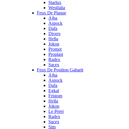
Starlux
Westfalia
Feux De Plaque
Ajba
Aspock
Dafa
Divers
Hella
Jokon
Promot
Proplast
Radex
Sacex
Feux De Position Gabarit
Ajba
Aspock
Dafa
Egkal
Fristom
Hella
Jokon
Le Perei
Radex
Sacex
Sim