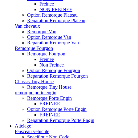
Freinee
NON FREINEE
Option Remorque Plateau
Reparation Remorque Plateau
Van chevaux
Remorque Van
Option Remorque Van
Reparation Remorque Van
Remorque Fourgon
Remorque Fourgon
Freinee
Non Freinee
Option Remorque Fourgon
Reparation Remorque Fourgon
Chassis Tiny House
Remorque Tiny House
remorque porte engin
Remorque Porte Engin
FREINEE
Option Remorque Porte Engin
FREINEE
Reparation Remorque Porte Engin
Attelage
Faisceau véhicule
Specifique Non Code