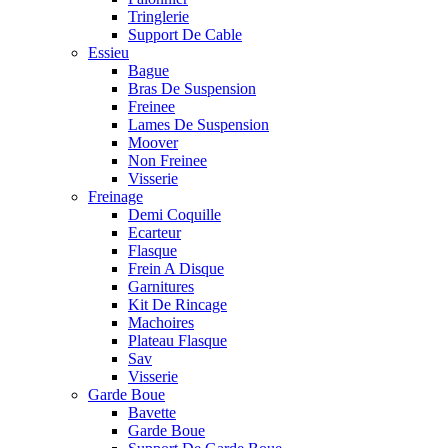
Tringlerie
Support De Cable
Essieu
Bague
Bras De Suspension
Freinee
Lames De Suspension
Moover
Non Freinee
Visserie
Freinage
Demi Coquille
Ecarteur
Flasque
Frein A Disque
Garnitures
Kit De Rincage
Machoires
Plateau Flasque
Sav
Visserie
Garde Boue
Bavette
Garde Boue