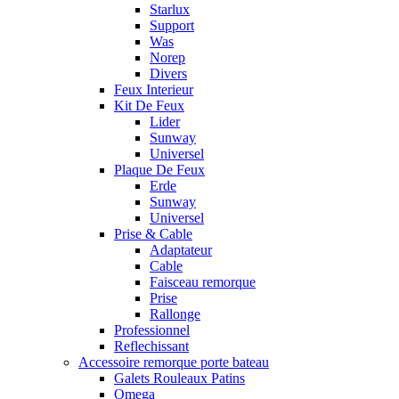
Starlux
Support
Was
Norep
Divers
Feux Interieur
Kit De Feux
Lider
Sunway
Universel
Plaque De Feux
Erde
Sunway
Universel
Prise & Cable
Adaptateur
Cable
Faisceau remorque
Prise
Rallonge
Professionnel
Reflechissant
Accessoire remorque porte bateau
Galets Rouleaux Patins
Omega