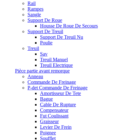
Rail
Rampes
Sangle
Support De Roue
Housse De Roue De Secours
Support De Treuil
Support De Treuil Nu
Poulie
Treuil
Sav
Treuil Manuel
Treuil Electrique
Pièce partie avant remorque
Anneau
Commande De Freinage
P-det Commande De Freinage
Amortisseur De Tete
Bague
Cable De Rupture
Compensateur
Fut Coulissant
Graisseur
Levier De Frein
Poignee
Soufflet