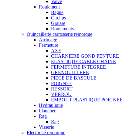
Valve
Roulement
Bague
Circlips
Graisse
Roulements
Quincaillerie carrosserie remorque
Arrimage
Fermeture
AXE
CHARNIERE GOND PENTURE
ELASTIQUE CABLE CHAINE
FERMETURE INTEGREE
GRENOUILLERE
PIECE DE BASCULE
POIGNEE
RESSORT
VERROU
EMBOUT PLASTIQUE POIGNEE
Hydraulique
Plancher
Rag
Rag
Visserie
Électricité remorque