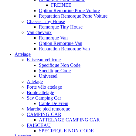
FREINEE
Option Remorque Porte Voiture
Reparation Remorque Porte Voiture
Chassis Tiny House
Remorque Tiny House
Van chevaux
Remorque Van
Option Remorque Van
Reparation Remorque Van
Attelage
Faisceau véhicule
Specifique Non Code
Specifique Code
Universel
Attelage
Porte vélo attelage
Boule attelage
Sav Camping Car
Cable De Frein
Marche pied remorque
CAMPING-CAR
ATTELAGE CAMPING CAR
FAISCEAU
SPECIFIQUE NON CODE