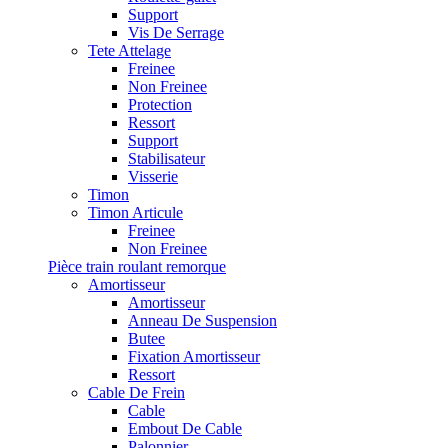
Support
Vis De Serrage
Tete Attelage
Freinee
Non Freinee
Protection
Ressort
Support
Stabilisateur
Visserie
Timon
Timon Articule
Freinee
Non Freinee
Pièce train roulant remorque
Amortisseur
Amortisseur
Anneau De Suspension
Butee
Fixation Amortisseur
Ressort
Cable De Frein
Cable
Embout De Cable
Palonnier