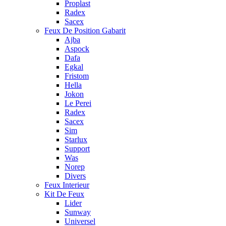
Proplast
Radex
Sacex
Feux De Position Gabarit
Ajba
Aspock
Dafa
Egkal
Fristom
Hella
Jokon
Le Perei
Radex
Sacex
Sim
Starlux
Support
Was
Norep
Divers
Feux Interieur
Kit De Feux
Lider
Sunway
Universel