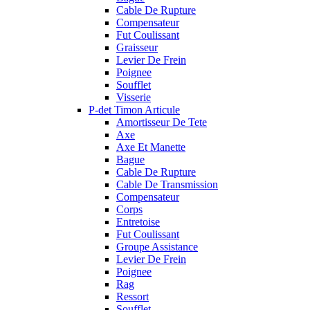
Cable De Rupture
Compensateur
Fut Coulissant
Graisseur
Levier De Frein
Poignee
Soufflet
Visserie
P-det Timon Articule
Amortisseur De Tete
Axe
Axe Et Manette
Bague
Cable De Rupture
Cable De Transmission
Compensateur
Corps
Entretoise
Fut Coulissant
Groupe Assistance
Levier De Frein
Poignee
Rag
Ressort
Soufflet