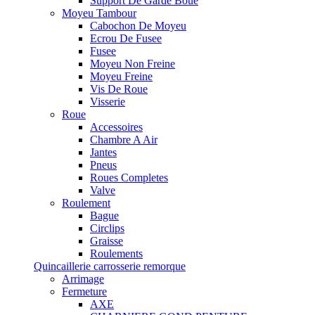
Support De Garde Boue
Moyeu Tambour
Cabochon De Moyeu
Ecrou De Fusee
Fusee
Moyeu Non Freine
Moyeu Freine
Vis De Roue
Visserie
Roue
Accessoires
Chambre A Air
Jantes
Pneus
Roues Completes
Valve
Roulement
Bague
Circlips
Graisse
Roulements
Quincaillerie carrosserie remorque
Arrimage
Fermeture
AXE