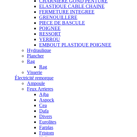
CHARNIERE GOND PENTURE
ELASTIQUE CABLE CHAINE
FERMETURE INTEGREE
GRENOUILLERE
PIECE DE BASCULE
POIGNEE
RESSORT
VERROU
EMBOUT PLASTIQUE POIGNEE
Hydraulique
Plancher
Rag
Rag
Visserie
Électricité remorque
Ampoule
Feux Arrieres
Ajba
Aspock
Cea
Dafa
Divers
Eurolites
Farplas
Fristom