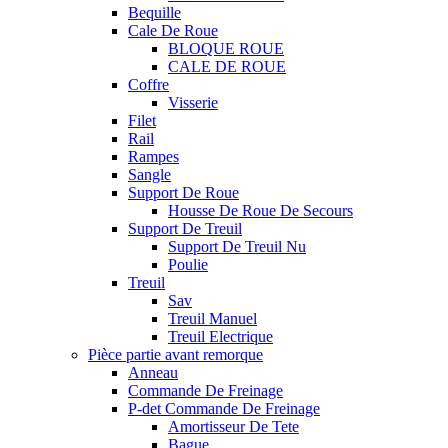
Bequille
Cale De Roue
BLOQUE ROUE
CALE DE ROUE
Coffre
Visserie
Filet
Rail
Rampes
Sangle
Support De Roue
Housse De Roue De Secours
Support De Treuil
Support De Treuil Nu
Poulie
Treuil
Sav
Treuil Manuel
Treuil Electrique
Pièce partie avant remorque
Anneau
Commande De Freinage
P-det Commande De Freinage
Amortisseur De Tete
Bague