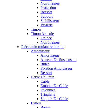
Non Freinee
Protection
Ressort
Support
Stabilisateur
Visserie
Timon
Timon Articule
Freinee
Non Freinee
Pièce train roulant remorque
Amortisseur
Amortisseur
Anneau De Suspension
Butee
Fixation Amortisseur
Ressort
Cable De Frein
Cable
Embout De Cable
Palonnier
Tringlerie
Support De Cable
Essieu
Bague