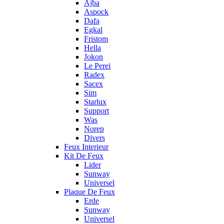
Ajba
Aspock
Dafa
Egkal
Fristom
Hella
Jokon
Le Perei
Radex
Sacex
Sim
Starlux
Support
Was
Norep
Divers
Feux Interieur
Kit De Feux
Lider
Sunway
Universel
Plaque De Feux
Erde
Sunway
Universel