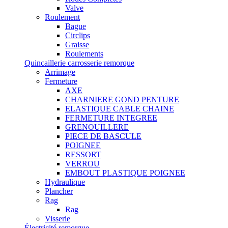
Valve
Roulement
Bague
Circlips
Graisse
Roulements
Quincaillerie carrosserie remorque
Arrimage
Fermeture
AXE
CHARNIERE GOND PENTURE
ELASTIQUE CABLE CHAINE
FERMETURE INTEGREE
GRENOUILLERE
PIECE DE BASCULE
POIGNEE
RESSORT
VERROU
EMBOUT PLASTIQUE POIGNEE
Hydraulique
Plancher
Rag
Rag
Visserie
Électricité remorque