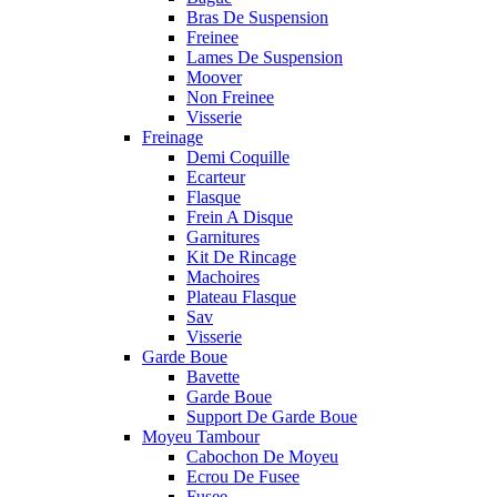
Bras De Suspension
Freinee
Lames De Suspension
Moover
Non Freinee
Visserie
Freinage
Demi Coquille
Ecarteur
Flasque
Frein A Disque
Garnitures
Kit De Rincage
Machoires
Plateau Flasque
Sav
Visserie
Garde Boue
Bavette
Garde Boue
Support De Garde Boue
Moyeu Tambour
Cabochon De Moyeu
Ecrou De Fusee
Fusee