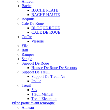
Antivol
Bache
BACHE PLATE
BACHE HAUTE
Bequille
Cale De Roue
BLOQUE ROUE
CALE DE ROUE
Coffre
Visserie
Filet
Rail
Rampes
Sangle
Support De Roue
Housse De Roue De Secours
Support De Treuil
Support De Treuil Nu
Poulie
Treuil
Sav
Treuil Manuel
Treuil Electrique
Pièce partie avant remorque
Anneau