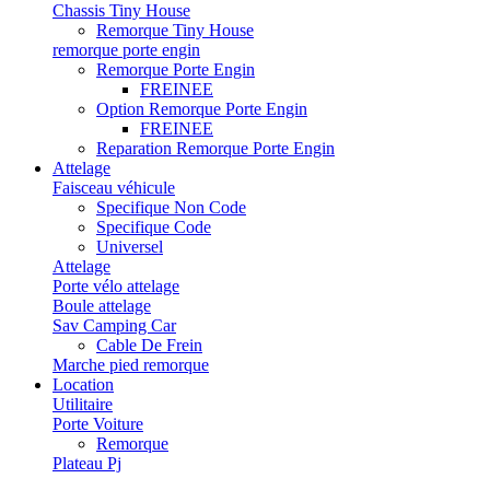
Chassis Tiny House
Remorque Tiny House
remorque porte engin
Remorque Porte Engin
FREINEE
Option Remorque Porte Engin
FREINEE
Reparation Remorque Porte Engin
Attelage
Faisceau véhicule
Specifique Non Code
Specifique Code
Universel
Attelage
Porte vélo attelage
Boule attelage
Sav Camping Car
Cable De Frein
Marche pied remorque
Location
Utilitaire
Porte Voiture
Remorque
Plateau Pj