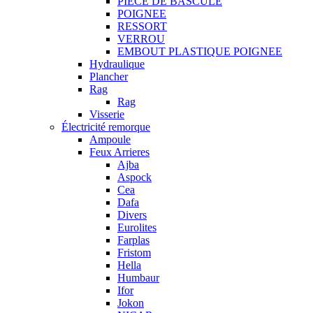
PIECE DE BASCULE
POIGNEE
RESSORT
VERROU
EMBOUT PLASTIQUE POIGNEE
Hydraulique
Plancher
Rag
Rag
Visserie
Électricité remorque
Ampoule
Feux Arrieres
Ajba
Aspock
Cea
Dafa
Divers
Eurolites
Farplas
Fristom
Hella
Humbaur
Ifor
Jokon