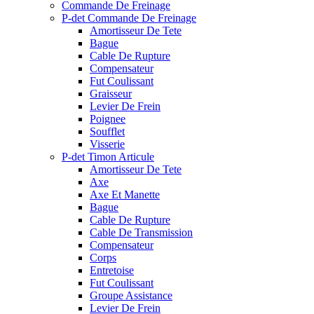
Commande De Freinage
P-det Commande De Freinage
Amortisseur De Tete
Bague
Cable De Rupture
Compensateur
Fut Coulissant
Graisseur
Levier De Frein
Poignee
Soufflet
Visserie
P-det Timon Articule
Amortisseur De Tete
Axe
Axe Et Manette
Bague
Cable De Rupture
Cable De Transmission
Compensateur
Corps
Entretoise
Fut Coulissant
Groupe Assistance
Levier De Frein