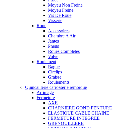
Moyeu Non Freine
Moyeu Freine
Vis De Roue
Visserie
Roue
Accessoires
Chambre A Air
Jantes
Pneus
Roues Completes
Valve
Roulement
Bague
Circlips
Graisse
Roulements
Quincaillerie carrosserie remorque
Arrimage
Fermeture
AXE
CHARNIERE GOND PENTURE
ELASTIQUE CABLE CHAINE
FERMETURE INTEGREE
GRENOUILLERE