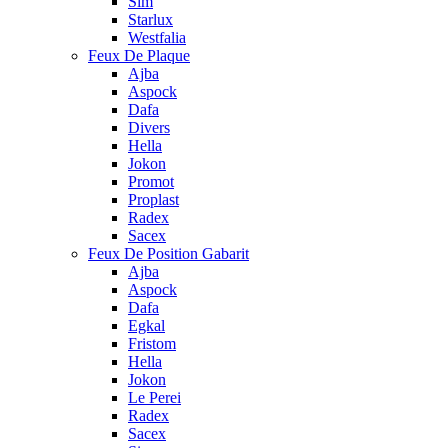
Sim
Starlux
Westfalia
Feux De Plaque
Ajba
Aspock
Dafa
Divers
Hella
Jokon
Promot
Proplast
Radex
Sacex
Feux De Position Gabarit
Ajba
Aspock
Dafa
Egkal
Fristom
Hella
Jokon
Le Perei
Radex
Sacex