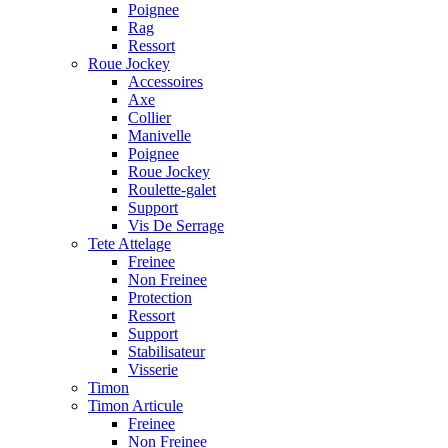
Poignee
Rag
Ressort
Roue Jockey
Accessoires
Axe
Collier
Manivelle
Poignee
Roue Jockey
Roulette-galet
Support
Vis De Serrage
Tete Attelage
Freinee
Non Freinee
Protection
Ressort
Support
Stabilisateur
Visserie
Timon
Timon Articule
Freinee
Non Freinee