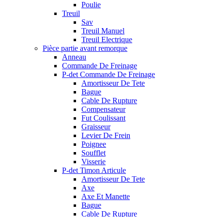
Poulie
Treuil
Sav
Treuil Manuel
Treuil Electrique
Pièce partie avant remorque
Anneau
Commande De Freinage
P-det Commande De Freinage
Amortisseur De Tete
Bague
Cable De Rupture
Compensateur
Fut Coulissant
Graisseur
Levier De Frein
Poignee
Soufflet
Visserie
P-det Timon Articule
Amortisseur De Tete
Axe
Axe Et Manette
Bague
Cable De Rupture