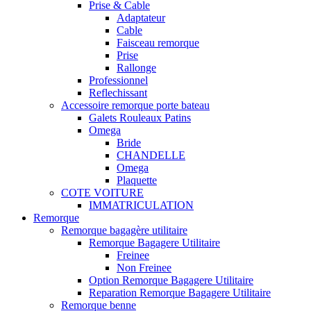
Prise & Cable
Adaptateur
Cable
Faisceau remorque
Prise
Rallonge
Professionnel
Reflechissant
Accessoire remorque porte bateau
Galets Rouleaux Patins
Omega
Bride
CHANDELLE
Omega
Plaquette
COTE VOITURE
IMMATRICULATION
Remorque
Remorque bagagère utilitaire
Remorque Bagagere Utilitaire
Freinee
Non Freinee
Option Remorque Bagagere Utilitaire
Reparation Remorque Bagagere Utilitaire
Remorque benne