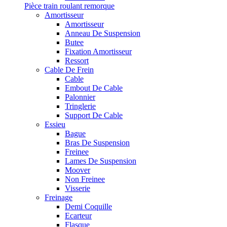
Pièce train roulant remorque
Amortisseur
Amortisseur
Anneau De Suspension
Butee
Fixation Amortisseur
Ressort
Cable De Frein
Cable
Embout De Cable
Palonnier
Tringlerie
Support De Cable
Essieu
Bague
Bras De Suspension
Freinee
Lames De Suspension
Moover
Non Freinee
Visserie
Freinage
Demi Coquille
Ecarteur
Flasque