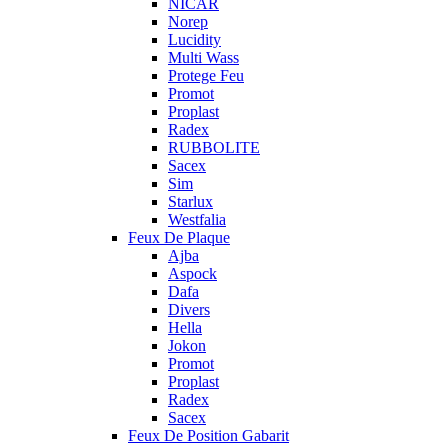
NICAR
Norep
Lucidity
Multi Wass
Protege Feu
Promot
Proplast
Radex
RUBBOLITE
Sacex
Sim
Starlux
Westfalia
Feux De Plaque
Ajba
Aspock
Dafa
Divers
Hella
Jokon
Promot
Proplast
Radex
Sacex
Feux De Position Gabarit