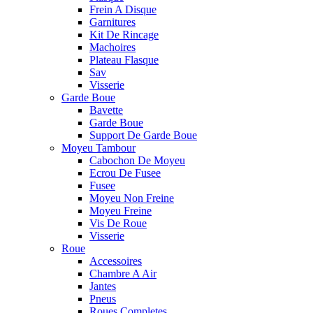
Frein A Disque
Garnitures
Kit De Rincage
Machoires
Plateau Flasque
Sav
Visserie
Garde Boue
Bavette
Garde Boue
Support De Garde Boue
Moyeu Tambour
Cabochon De Moyeu
Ecrou De Fusee
Fusee
Moyeu Non Freine
Moyeu Freine
Vis De Roue
Visserie
Roue
Accessoires
Chambre A Air
Jantes
Pneus
Roues Completes