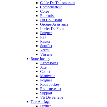
Cable De Transmission
Compensateur
Corps
Entretoise
Fut Coulissant
Groupe Assistance
Levier De Frein
Poignee
Rag
Ressort
Soufflet
Verrou
Visserie
Roue Jockey
Accessoires
Axe
Collier
Manivelle
Poignee
Roue Jockey
Roulette-galet
Support
Vis De Serrage
Tete Attelage
Freinee