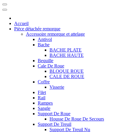
Accueil
Pièce détachée remorque
Accessoire remorque et attelage
Antivol
Bache
BACHE PLATE
BACHE HAUTE
Bequille
Cale De Roue
BLOQUE ROUE
CALE DE ROUE
Coffre
Visserie
Filet
Rail
Rampes
Sangle
Support De Roue
Housse De Roue De Secours
Support De Treuil
Support De Treuil Nu