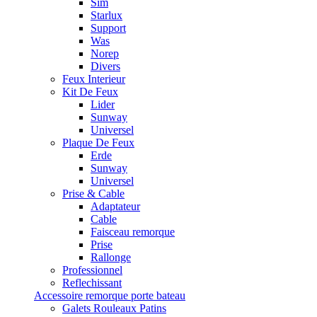
Sim
Starlux
Support
Was
Norep
Divers
Feux Interieur
Kit De Feux
Lider
Sunway
Universel
Plaque De Feux
Erde
Sunway
Universel
Prise & Cable
Adaptateur
Cable
Faisceau remorque
Prise
Rallonge
Professionnel
Reflechissant
Accessoire remorque porte bateau
Galets Rouleaux Patins