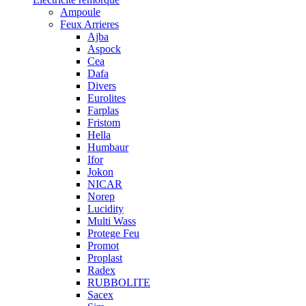
Ampoule
Feux Arrieres
Ajba
Aspock
Cea
Dafa
Divers
Eurolites
Farplas
Fristom
Hella
Humbaur
Ifor
Jokon
NICAR
Norep
Lucidity
Multi Wass
Protege Feu
Promot
Proplast
Radex
RUBBOLITE
Sacex