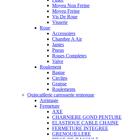
Moyeu Non Freine
Moyeu Freine
Vis De Roue
Visserie
Roue
Accessoires
Chambre A Air
Jantes
Pneus
Roues Completes
Valve
Roulement
Bague
Circlips
Graisse
Roulements
Quincaillerie carrosserie remorque
Arrimage
Fermeture
AXE
CHARNIERE GOND PENTURE
ELASTIQUE CABLE CHAINE
FERMETURE INTEGREE
GRENOUILLERE