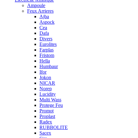
Ampoule
Feux Arrieres
Ajba
Aspock
Cea
Dafa
Divers
Eurolites
Farplas
Fristom
Hella
Humbaur
Ifor
Jokon
NICAR
Norep
Lucidity
Multi Wass
Protege Feu
Promot
Proplast
Radex
RUBBOLITE
Sacex