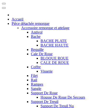
Accueil
Pièce détachée remorque
Accessoire remorque et attelage
Antivol
Bache
BACHE PLATE
BACHE HAUTE
Bequille
Cale De Roue
BLOQUE ROUE
CALE DE ROUE
Coffre
Visserie
Filet
Rail
Rampes
Sangle
Support De Roue
Housse De Roue De Secours
Support De Treuil
Support De Treuil Nu