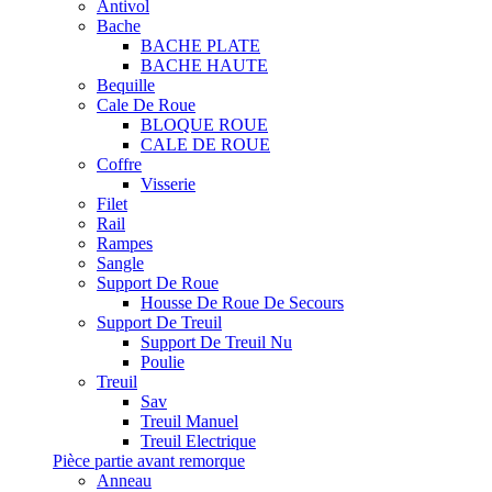
Antivol
Bache
BACHE PLATE
BACHE HAUTE
Bequille
Cale De Roue
BLOQUE ROUE
CALE DE ROUE
Coffre
Visserie
Filet
Rail
Rampes
Sangle
Support De Roue
Housse De Roue De Secours
Support De Treuil
Support De Treuil Nu
Poulie
Treuil
Sav
Treuil Manuel
Treuil Electrique
Pièce partie avant remorque
Anneau