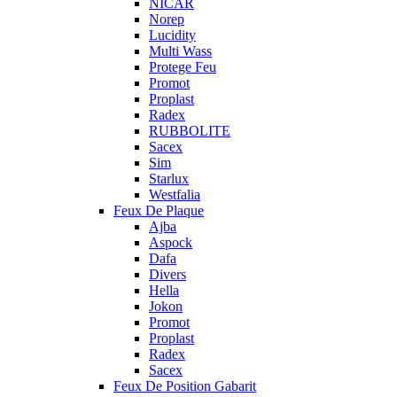
NICAR
Norep
Lucidity
Multi Wass
Protege Feu
Promot
Proplast
Radex
RUBBOLITE
Sacex
Sim
Starlux
Westfalia
Feux De Plaque
Ajba
Aspock
Dafa
Divers
Hella
Jokon
Promot
Proplast
Radex
Sacex
Feux De Position Gabarit