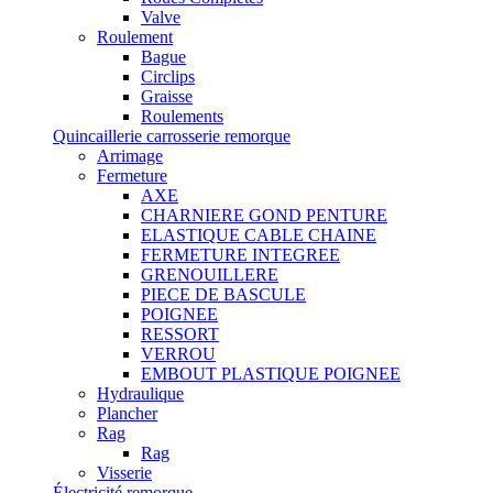
Valve
Roulement
Bague
Circlips
Graisse
Roulements
Quincaillerie carrosserie remorque
Arrimage
Fermeture
AXE
CHARNIERE GOND PENTURE
ELASTIQUE CABLE CHAINE
FERMETURE INTEGREE
GRENOUILLERE
PIECE DE BASCULE
POIGNEE
RESSORT
VERROU
EMBOUT PLASTIQUE POIGNEE
Hydraulique
Plancher
Rag
Rag
Visserie
Électricité remorque