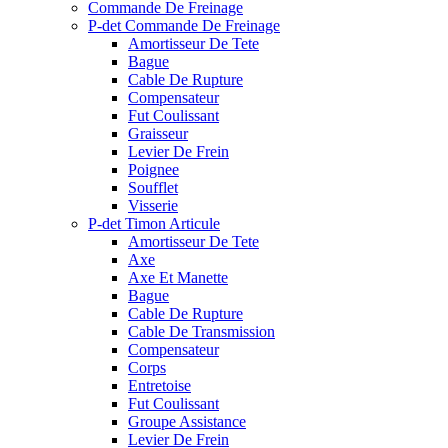
Commande De Freinage
P-det Commande De Freinage
Amortisseur De Tete
Bague
Cable De Rupture
Compensateur
Fut Coulissant
Graisseur
Levier De Frein
Poignee
Soufflet
Visserie
P-det Timon Articule
Amortisseur De Tete
Axe
Axe Et Manette
Bague
Cable De Rupture
Cable De Transmission
Compensateur
Corps
Entretoise
Fut Coulissant
Groupe Assistance
Levier De Frein