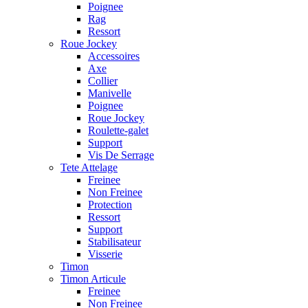
Poignee
Rag
Ressort
Roue Jockey
Accessoires
Axe
Collier
Manivelle
Poignee
Roue Jockey
Roulette-galet
Support
Vis De Serrage
Tete Attelage
Freinee
Non Freinee
Protection
Ressort
Support
Stabilisateur
Visserie
Timon
Timon Articule
Freinee
Non Freinee