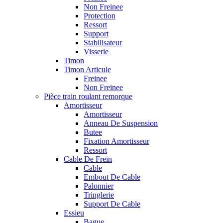
Non Freinee
Protection
Ressort
Support
Stabilisateur
Visserie
Timon
Timon Articule
Freinee
Non Freinee
Pièce train roulant remorque
Amortisseur
Amortisseur
Anneau De Suspension
Butee
Fixation Amortisseur
Ressort
Cable De Frein
Cable
Embout De Cable
Palonnier
Tringlerie
Support De Cable
Essieu
Bague