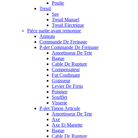
Poulie
Treuil
Sav
Treuil Manuel
Treuil Electrique
Pièce partie avant remorque
Anneau
Commande De Freinage
P-det Commande De Freinage
Amortisseur De Tete
Bague
Cable De Rupture
Compensateur
Fut Coulissant
Graisseur
Levier De Frein
Poignee
Soufflet
Visserie
P-det Timon Articule
Amortisseur De Tete
Axe
Axe Et Manette
Bague
Cable De Rupture