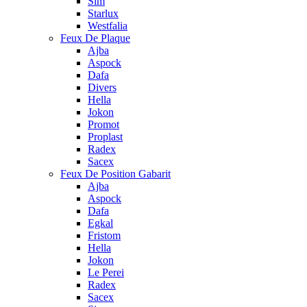
Sim
Starlux
Westfalia
Feux De Plaque
Ajba
Aspock
Dafa
Divers
Hella
Jokon
Promot
Proplast
Radex
Sacex
Feux De Position Gabarit
Ajba
Aspock
Dafa
Egkal
Fristom
Hella
Jokon
Le Perei
Radex
Sacex