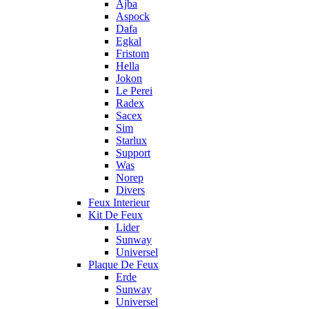
Ajba
Aspock
Dafa
Egkal
Fristom
Hella
Jokon
Le Perei
Radex
Sacex
Sim
Starlux
Support
Was
Norep
Divers
Feux Interieur
Kit De Feux
Lider
Sunway
Universel
Plaque De Feux
Erde
Sunway
Universel