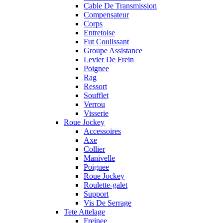
Cable De Transmission
Compensateur
Corps
Entretoise
Fut Coulissant
Groupe Assistance
Levier De Frein
Poignee
Rag
Ressort
Soufflet
Verrou
Visserie
Roue Jockey
Accessoires
Axe
Collier
Manivelle
Poignee
Roue Jockey
Roulette-galet
Support
Vis De Serrage
Tete Attelage
Freinee