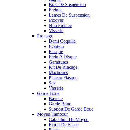
Bras De Suspension
Freinee
Lames De Suspension
Moover
Non Freinee
Visserie
Freinage
Demi Coquille
Ecarteur
Flasque
Frein A Disque
Garnitures
Kit De Rincage
Machoires
Plateau Flasque
Sav
Visserie
Garde Boue
Bavette
Garde Boue
Support De Garde Boue
Moyeu Tambour
Cabochon De Moyeu
Ecrou De Fusee
Fusee