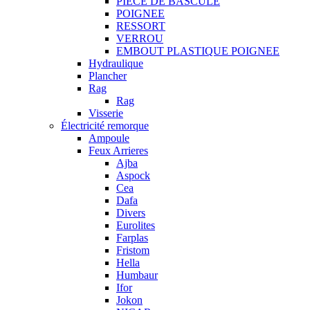
PIECE DE BASCULE
POIGNEE
RESSORT
VERROU
EMBOUT PLASTIQUE POIGNEE
Hydraulique
Plancher
Rag
Rag
Visserie
Électricité remorque
Ampoule
Feux Arrieres
Ajba
Aspock
Cea
Dafa
Divers
Eurolites
Farplas
Fristom
Hella
Humbaur
Ifor
Jokon