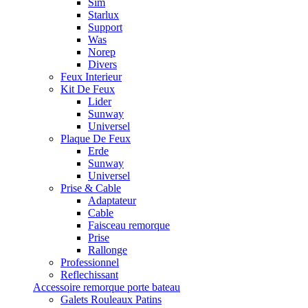
Sim
Starlux
Support
Was
Norep
Divers
Feux Interieur
Kit De Feux
Lider
Sunway
Universel
Plaque De Feux
Erde
Sunway
Universel
Prise & Cable
Adaptateur
Cable
Faisceau remorque
Prise
Rallonge
Professionnel
Reflechissant
Accessoire remorque porte bateau
Galets Rouleaux Patins