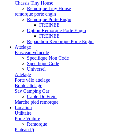
Chassis Tiny House
Remorque Tiny House
remorque porte engin
Remorque Porte Engin
FREINEE
Option Remorque Porte Engin
FREINEE
Reparation Remorque Porte Engin
Attelage
Faisceau véhicule
Specifique Non Code
Specifique Code
Universel
Attelage
Porte vélo attelage
Boule attelage
Sav Camping Car
Cable De Frein
Marche pied remorque
Location
Utilitaire
Porte Voiture
Remorque
Plateau Pj