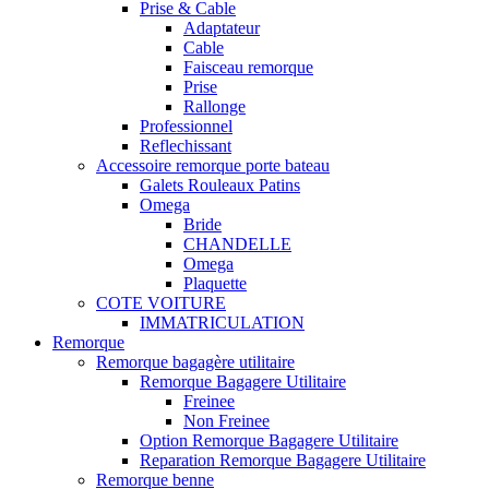
Prise & Cable
Adaptateur
Cable
Faisceau remorque
Prise
Rallonge
Professionnel
Reflechissant
Accessoire remorque porte bateau
Galets Rouleaux Patins
Omega
Bride
CHANDELLE
Omega
Plaquette
COTE VOITURE
IMMATRICULATION
Remorque
Remorque bagagère utilitaire
Remorque Bagagere Utilitaire
Freinee
Non Freinee
Option Remorque Bagagere Utilitaire
Reparation Remorque Bagagere Utilitaire
Remorque benne