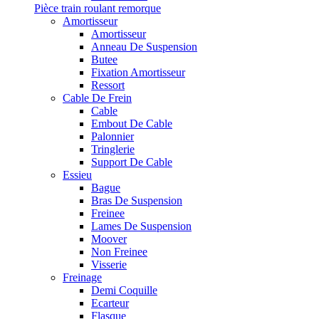
Pièce train roulant remorque
Amortisseur
Amortisseur
Anneau De Suspension
Butee
Fixation Amortisseur
Ressort
Cable De Frein
Cable
Embout De Cable
Palonnier
Tringlerie
Support De Cable
Essieu
Bague
Bras De Suspension
Freinee
Lames De Suspension
Moover
Non Freinee
Visserie
Freinage
Demi Coquille
Ecarteur
Flasque