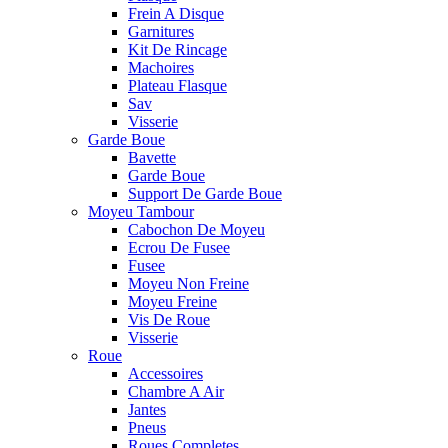
Frein A Disque
Garnitures
Kit De Rincage
Machoires
Plateau Flasque
Sav
Visserie
Garde Boue
Bavette
Garde Boue
Support De Garde Boue
Moyeu Tambour
Cabochon De Moyeu
Ecrou De Fusee
Fusee
Moyeu Non Freine
Moyeu Freine
Vis De Roue
Visserie
Roue
Accessoires
Chambre A Air
Jantes
Pneus
Roues Completes