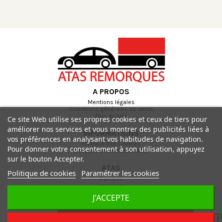
A PROPOS
Mentions légales
Conditions générales de vente
Plan du site
Ce site Web utilise ses propres cookies et ceux de tiers pour
améliorer nos services et vous montrer des publicités liées à
INFORMATIONS
vos préférences en analysant vos habitudes de navigation.
Politique des Cookies
Pour donner votre consentement à son utilisation, appuyez
Politique de confidentialité
sur le bouton Accepter.
ATAS
Politique de cookies
Paramétrer les cookies
A propos
Livraison
Paiement sécurisé
J'ACCEPTE
Contactez-nous
air
Ajouter au panier