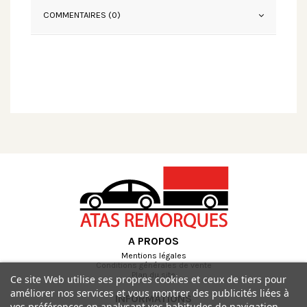
COMMENTAIRES (0)
A PROPOS
Mentions légales
Conditions générales de vente
Plan du site
Ce site Web utilise ses propres cookies et ceux de tiers pour
améliorer nos services et vous montrer des publicités liées à
INFORMATIONS
vos préférences en analysant vos habitudes de navigation.