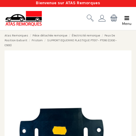
Bienvenue sur ATAS Remorques
Menu
Atas Remorques
Pièce détachée remorque
Électricité remorque
Feux De
Position Gabarit
Fristom
SUPPORT EQUERRE PLASTIQUE FT017 - FT018 (C300 -
C500)