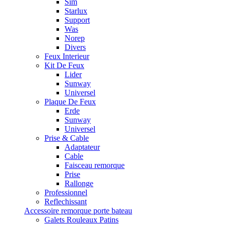
Sim
Starlux
Support
Was
Norep
Divers
Feux Interieur
Kit De Feux
Lider
Sunway
Universel
Plaque De Feux
Erde
Sunway
Universel
Prise & Cable
Adaptateur
Cable
Faisceau remorque
Prise
Rallonge
Professionnel
Reflechissant
Accessoire remorque porte bateau
Galets Rouleaux Patins