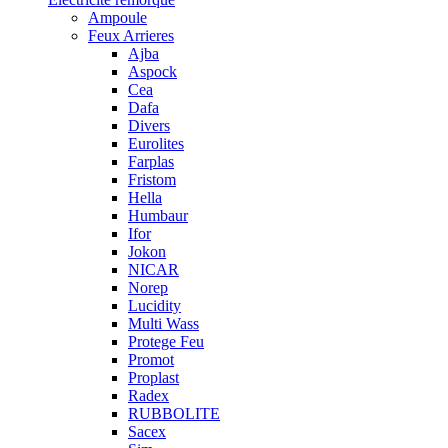
Ampoule
Feux Arrieres
Ajba
Aspock
Cea
Dafa
Divers
Eurolites
Farplas
Fristom
Hella
Humbaur
Ifor
Jokon
NICAR
Norep
Lucidity
Multi Wass
Protege Feu
Promot
Proplast
Radex
RUBBOLITE
Sacex