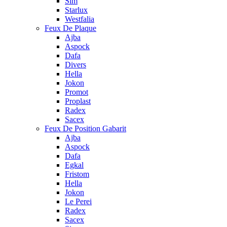
Sim
Starlux
Westfalia
Feux De Plaque
Ajba
Aspock
Dafa
Divers
Hella
Jokon
Promot
Proplast
Radex
Sacex
Feux De Position Gabarit
Ajba
Aspock
Dafa
Egkal
Fristom
Hella
Jokon
Le Perei
Radex
Sacex