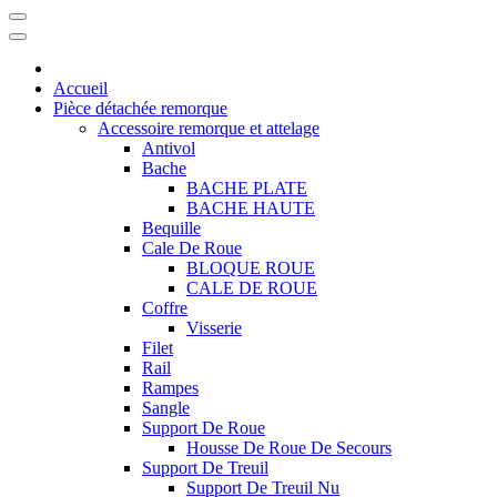
Accueil
Pièce détachée remorque
Accessoire remorque et attelage
Antivol
Bache
BACHE PLATE
BACHE HAUTE
Bequille
Cale De Roue
BLOQUE ROUE
CALE DE ROUE
Coffre
Visserie
Filet
Rail
Rampes
Sangle
Support De Roue
Housse De Roue De Secours
Support De Treuil
Support De Treuil Nu