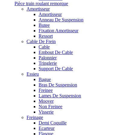
Pièce train roulant remorque
Amortisseur
Amortisseur
Anneau De Suspension
Butee
Fixation Amortisseur
Ressort
Cable De Frein
Cable
Embout De Cable
Palonnier
Tringlerie
Support De Cable
Essieu
Bague
Bras De Suspension
Freinee
Lames De Suspension
Moover
Non Freinee
Visserie
Freinage
Demi Coquille
Ecarteur
Flasque