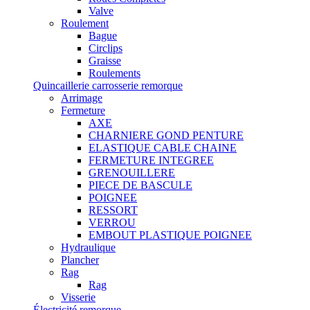
Valve
Roulement
Bague
Circlips
Graisse
Roulements
Quincaillerie carrosserie remorque
Arrimage
Fermeture
AXE
CHARNIERE GOND PENTURE
ELASTIQUE CABLE CHAINE
FERMETURE INTEGREE
GRENOUILLERE
PIECE DE BASCULE
POIGNEE
RESSORT
VERROU
EMBOUT PLASTIQUE POIGNEE
Hydraulique
Plancher
Rag
Rag
Visserie
Électricité remorque