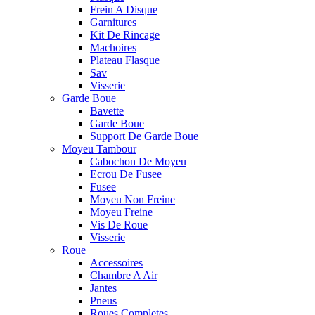
Frein A Disque
Garnitures
Kit De Rincage
Machoires
Plateau Flasque
Sav
Visserie
Garde Boue
Bavette
Garde Boue
Support De Garde Boue
Moyeu Tambour
Cabochon De Moyeu
Ecrou De Fusee
Fusee
Moyeu Non Freine
Moyeu Freine
Vis De Roue
Visserie
Roue
Accessoires
Chambre A Air
Jantes
Pneus
Roues Completes