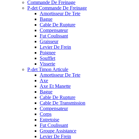
Commande De Freinage
P-det Commande De Freinage
Amortisseur De Tete
Bague
Cable De Rupture
Compensateur
Fut Coulissant
Graisseur
Levier De Frein
Poignee
Soufflet
Visserie
P-det Timon Articule
Amortisseur De Tete
Axe
Axe Et Manette
Bague
Cable De Rupture
Cable De Transmission
Compensateur
Corps
Entretoise
Fut Coulissant
Groupe Assistance
Levier De Frein