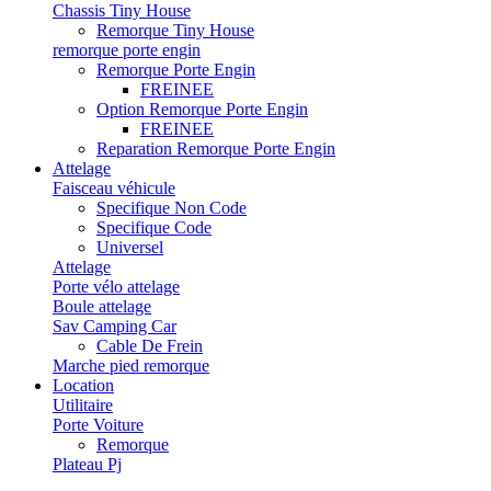
Chassis Tiny House
Remorque Tiny House
remorque porte engin
Remorque Porte Engin
FREINEE
Option Remorque Porte Engin
FREINEE
Reparation Remorque Porte Engin
Attelage
Faisceau véhicule
Specifique Non Code
Specifique Code
Universel
Attelage
Porte vélo attelage
Boule attelage
Sav Camping Car
Cable De Frein
Marche pied remorque
Location
Utilitaire
Porte Voiture
Remorque
Plateau Pj