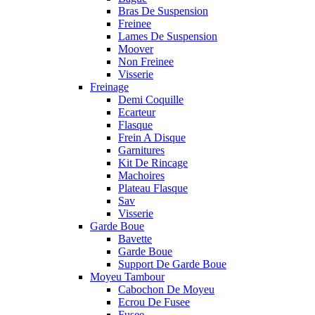
Bras De Suspension
Freinee
Lames De Suspension
Moover
Non Freinee
Visserie
Freinage
Demi Coquille
Ecarteur
Flasque
Frein A Disque
Garnitures
Kit De Rincage
Machoires
Plateau Flasque
Sav
Visserie
Garde Boue
Bavette
Garde Boue
Support De Garde Boue
Moyeu Tambour
Cabochon De Moyeu
Ecrou De Fusee
Fusee