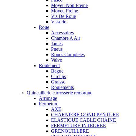
Moyeu Non Freine
Moyeu Freine
Vis De Roue
Visserie
Roue
Accessoires
Chambre A Air
Jantes
Pneus
Roues Completes
Valve
Roulement
Bague
Circlips
Graisse
Roulements
Quincaillerie carrosserie remorque
Arrimage
Fermeture
AXE
CHARNIERE GOND PENTURE
ELASTIQUE CABLE CHAINE
FERMETURE INTEGREE
GRENOUILLERE