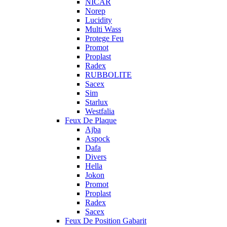
NICAR
Norep
Lucidity
Multi Wass
Protege Feu
Promot
Proplast
Radex
RUBBOLITE
Sacex
Sim
Starlux
Westfalia
Feux De Plaque
Ajba
Aspock
Dafa
Divers
Hella
Jokon
Promot
Proplast
Radex
Sacex
Feux De Position Gabarit