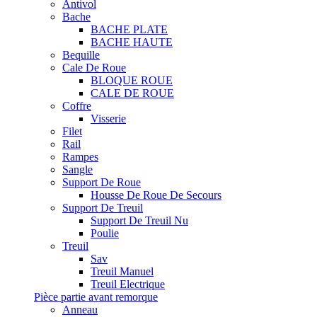
Antivol
Bache
BACHE PLATE
BACHE HAUTE
Bequille
Cale De Roue
BLOQUE ROUE
CALE DE ROUE
Coffre
Visserie
Filet
Rail
Rampes
Sangle
Support De Roue
Housse De Roue De Secours
Support De Treuil
Support De Treuil Nu
Poulie
Treuil
Sav
Treuil Manuel
Treuil Electrique
Pièce partie avant remorque
Anneau