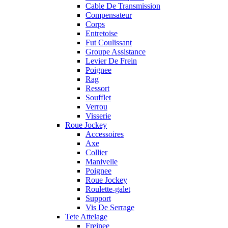
Cable De Transmission
Compensateur
Corps
Entretoise
Fut Coulissant
Groupe Assistance
Levier De Frein
Poignee
Rag
Ressort
Soufflet
Verrou
Visserie
Roue Jockey
Accessoires
Axe
Collier
Manivelle
Poignee
Roue Jockey
Roulette-galet
Support
Vis De Serrage
Tete Attelage
Freinee