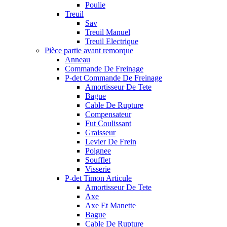
Poulie
Treuil
Sav
Treuil Manuel
Treuil Electrique
Pièce partie avant remorque
Anneau
Commande De Freinage
P-det Commande De Freinage
Amortisseur De Tete
Bague
Cable De Rupture
Compensateur
Fut Coulissant
Graisseur
Levier De Frein
Poignee
Soufflet
Visserie
P-det Timon Articule
Amortisseur De Tete
Axe
Axe Et Manette
Bague
Cable De Rupture