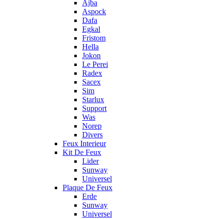
Ajba
Aspock
Dafa
Egkal
Fristom
Hella
Jokon
Le Perei
Radex
Sacex
Sim
Starlux
Support
Was
Norep
Divers
Feux Interieur
Kit De Feux
Lider
Sunway
Universel
Plaque De Feux
Erde
Sunway
Universel