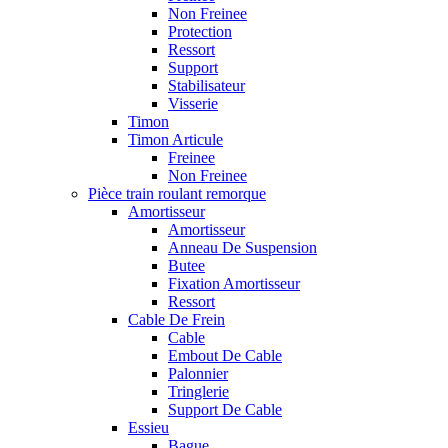
Non Freinee
Protection
Ressort
Support
Stabilisateur
Visserie
Timon
Timon Articule
Freinee
Non Freinee
Pièce train roulant remorque
Amortisseur
Amortisseur
Anneau De Suspension
Butee
Fixation Amortisseur
Ressort
Cable De Frein
Cable
Embout De Cable
Palonnier
Tringlerie
Support De Cable
Essieu
Bague