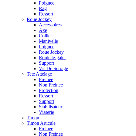
Poignee
Rag
Ressort
Roue Jockey
Accessoires
Axe
Collier
Manivelle
Poignee
Roue Jockey
Roulette-galet
Support
Vis De Serrage
Tete Attelage
Freinee
Non Freinee
Protection
Ressort
Support
Stabilisateur
Visserie
Timon
Timon Articule
Freinee
Non Freinee