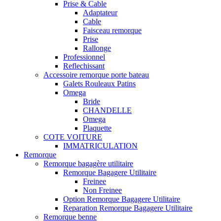
Prise & Cable
Adaptateur
Cable
Faisceau remorque
Prise
Rallonge
Professionnel
Reflechissant
Accessoire remorque porte bateau
Galets Rouleaux Patins
Omega
Bride
CHANDELLE
Omega
Plaquette
COTE VOITURE
IMMATRICULATION
Remorque
Remorque bagagère utilitaire
Remorque Bagagere Utilitaire
Freinee
Non Freinee
Option Remorque Bagagere Utilitaire
Reparation Remorque Bagagere Utilitaire
Remorque benne