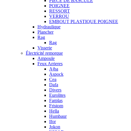
PIECE DE BASCULE
POIGNEE
RESSORT
VERROU
EMBOUT PLASTIQUE POIGNEE
Hydraulique
Plancher
Rag
Rag
Visserie
Électricité remorque
Ampoule
Feux Arrieres
Ajba
Aspock
Cea
Dafa
Divers
Eurolites
Farplas
Fristom
Hella
Humbaur
Ifor
Jokon