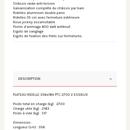
Châssis raide anti-torsion
Galvanisation complète du châssis par bain
Ridelles aluminium double paroi
Ridelles 35 cm avec fermeture extérieure
Roue jockey escamotable
Points d’arrimage 800 daN antibruit
Ergots de sanglage
Ergots de fixation des filets sur fermetures
DESCRIPTION
PLATEAU RIDELLE 356x184 PTC 2700 2 ESSIEUX
Poids total en charge (kg) : 2700
Charge utile (kg) : 2183
Poids à vide (kg) : 517
Dimension :
Longueur (cm) : 356