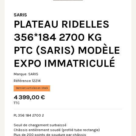
SARIS
PLATEAU RIDELLES
356*184 2700 KG
PTC (SARIS) MODÈLE
EXPO IMMATRICULÉ
Marque:
SARIS
Référence
12214
Derniers articles en stock
4 399,00 €
TTC
PL 356 184 2700 2
Seuil de chargement surbaissé
Châssis entièrement soudé (profilé tube rectangle)
Plus de 200 points de soudure par châssis