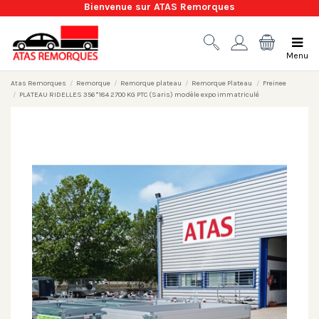
Bienvenue sur ATAS Remorques
Menu
Atas Remorques
Remorque
Remorque plateau
Remorque Plateau
Freinee
PLATEAU RIDELLES 356*184 2700 KG PTC (Saris) modèle expo immatriculé