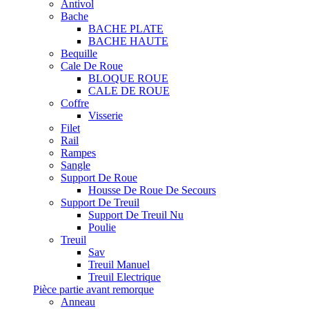
Antivol
Bache
BACHE PLATE
BACHE HAUTE
Bequille
Cale De Roue
BLOQUE ROUE
CALE DE ROUE
Coffre
Visserie
Filet
Rail
Rampes
Sangle
Support De Roue
Housse De Roue De Secours
Support De Treuil
Support De Treuil Nu
Poulie
Treuil
Sav
Treuil Manuel
Treuil Electrique
Pièce partie avant remorque
Anneau