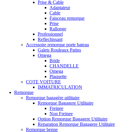
Prise & Cable
Adaptateur
Cable
Faisceau remorque
Prise
Rallonge
Professionnel
Reflechissant
Accessoire remorque porte bateau
Galets Rouleaux Patins
Omega
Bride
CHANDELLE
Omega
Plaquette
COTE VOITURE
IMMATRICULATION
Remorque
Remorque bagagère utilitaire
Remorque Bagagere Utilitaire
Freinee
Non Freinee
Option Remorque Bagagere Utilitaire
Reparation Remorque Bagagere Utilitaire
Remorque benne