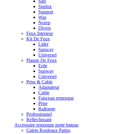
Sim
Starlux
Support
Was
Norep
Divers
Feux Interieur
Kit De Feux
Lider
Sunway
Universel
Plaque De Feux
Erde
Sunway
Universel
Prise & Cable
Adaptateur
Cable
Faisceau remorque
Prise
Rallonge
Professionnel
Reflechissant
Accessoire remorque porte bateau
Galets Rouleaux Patins