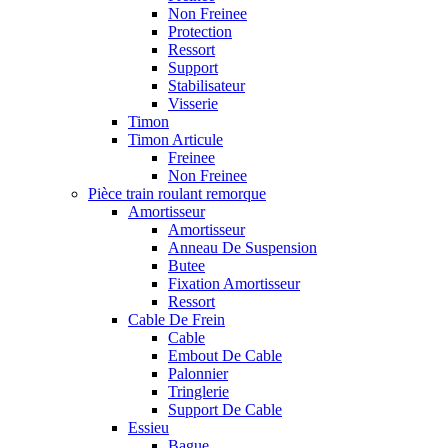
Non Freinee
Protection
Ressort
Support
Stabilisateur
Visserie
Timon
Timon Articule
Freinee
Non Freinee
Pièce train roulant remorque
Amortisseur
Amortisseur
Anneau De Suspension
Butee
Fixation Amortisseur
Ressort
Cable De Frein
Cable
Embout De Cable
Palonnier
Tringlerie
Support De Cable
Essieu
Bague