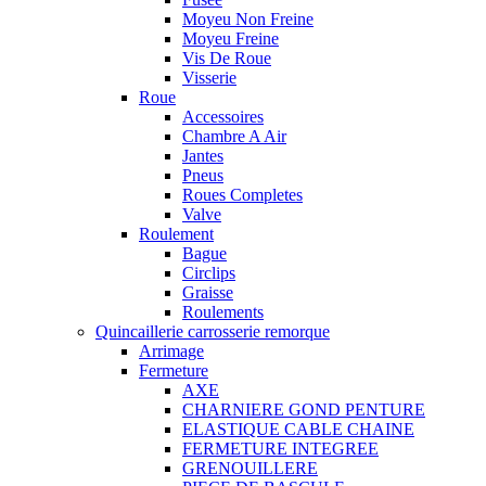
Moyeu Non Freine
Moyeu Freine
Vis De Roue
Visserie
Roue
Accessoires
Chambre A Air
Jantes
Pneus
Roues Completes
Valve
Roulement
Bague
Circlips
Graisse
Roulements
Quincaillerie carrosserie remorque
Arrimage
Fermeture
AXE
CHARNIERE GOND PENTURE
ELASTIQUE CABLE CHAINE
FERMETURE INTEGREE
GRENOUILLERE