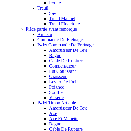
Poulie
Treuil
Sav
Treuil Manuel
Treuil Electrique
Pièce partie avant remorque
Anneau
Commande De Freinage
P-det Commande De Freinage
Amortisseur De Tete
Bague
Cable De Rupture
Compensateur
Fut Coulissant
Graisseur
Levier De Frein
Poignee
Soufflet
Visserie
P-det Timon Articule
Amortisseur De Tete
Axe
Axe Et Manette
Bague
Cable De Rupture