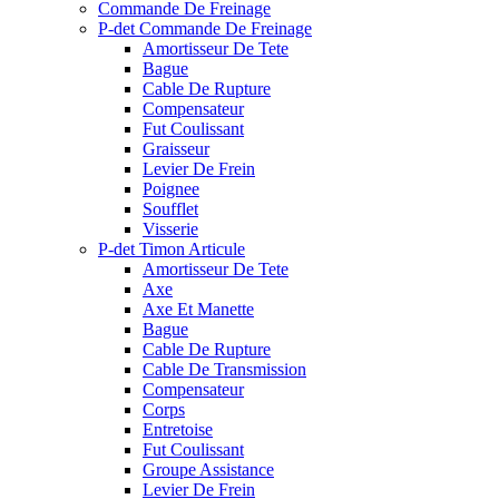
Commande De Freinage
P-det Commande De Freinage
Amortisseur De Tete
Bague
Cable De Rupture
Compensateur
Fut Coulissant
Graisseur
Levier De Frein
Poignee
Soufflet
Visserie
P-det Timon Articule
Amortisseur De Tete
Axe
Axe Et Manette
Bague
Cable De Rupture
Cable De Transmission
Compensateur
Corps
Entretoise
Fut Coulissant
Groupe Assistance
Levier De Frein