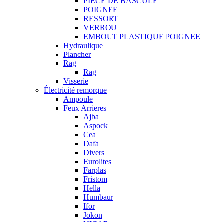
PIECE DE BASCULE
POIGNEE
RESSORT
VERROU
EMBOUT PLASTIQUE POIGNEE
Hydraulique
Plancher
Rag
Rag
Visserie
Électricité remorque
Ampoule
Feux Arrieres
Ajba
Aspock
Cea
Dafa
Divers
Eurolites
Farplas
Fristom
Hella
Humbaur
Ifor
Jokon