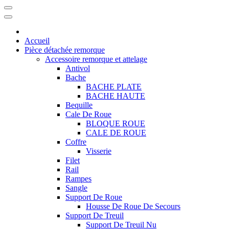
Accueil
Pièce détachée remorque
Accessoire remorque et attelage
Antivol
Bache
BACHE PLATE
BACHE HAUTE
Bequille
Cale De Roue
BLOQUE ROUE
CALE DE ROUE
Coffre
Visserie
Filet
Rail
Rampes
Sangle
Support De Roue
Housse De Roue De Secours
Support De Treuil
Support De Treuil Nu