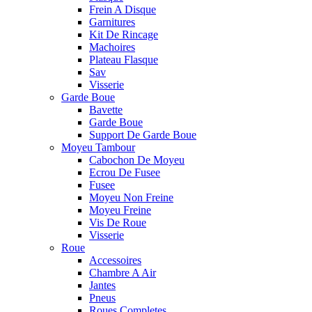
Frein A Disque
Garnitures
Kit De Rincage
Machoires
Plateau Flasque
Sav
Visserie
Garde Boue
Bavette
Garde Boue
Support De Garde Boue
Moyeu Tambour
Cabochon De Moyeu
Ecrou De Fusee
Fusee
Moyeu Non Freine
Moyeu Freine
Vis De Roue
Visserie
Roue
Accessoires
Chambre A Air
Jantes
Pneus
Roues Completes