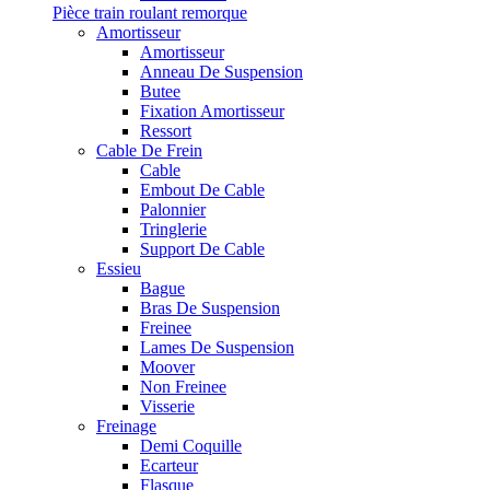
Pièce train roulant remorque
Amortisseur
Amortisseur
Anneau De Suspension
Butee
Fixation Amortisseur
Ressort
Cable De Frein
Cable
Embout De Cable
Palonnier
Tringlerie
Support De Cable
Essieu
Bague
Bras De Suspension
Freinee
Lames De Suspension
Moover
Non Freinee
Visserie
Freinage
Demi Coquille
Ecarteur
Flasque