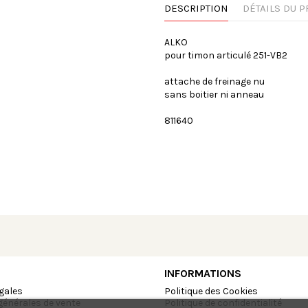
DESCRIPTION
DÉTAILS DU P
ALKO
pour timon articulé 251-VB2
attache de freinage nu
sans boitier ni anneau
811640
INFORMATIONS
gales
Politique des Cookies
générales de vente
Politique de confidentialité