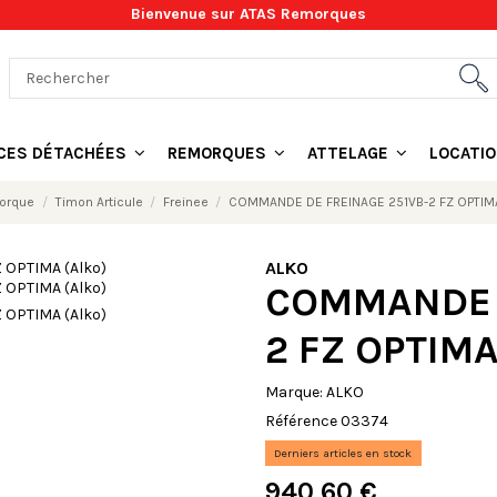
Bienvenue sur ATAS Remorques
ÈCES DÉTACHÉES
REMORQUES
ATTELAGE
LOCATI
morque
Timon Articule
Freinee
COMMANDE DE FREINAGE 251VB-2 FZ OPTIMA
ALKO
COMMANDE D
2 FZ OPTIMA
Marque:
ALKO
Référence
03374
Derniers articles en stock
940,60 €