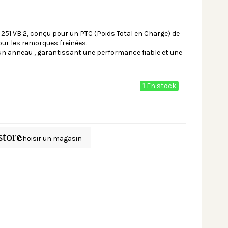
51 VB 2, conçu pour un PTC (Poids Total en Charge) de
our les remorques freinées.
un anneau , garantissant une performance fiable et une
1
En stock
store
Choisir un magasin