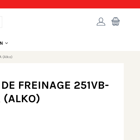
ON
 (Alko)
E FREINAGE 251VB-
 (ALKO)