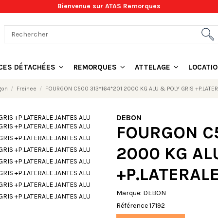
Bienvenue sur ATAS Remorques
ÈCES DÉTACHÉES
REMORQUES
ATTELAGE
LOCATI
gon
Freinee
FOURGON C500 313*164*201 2000 KG ALU & POLY GRIS +P.LATER
DEBON
FOURGON C5
2000 KG AL
+P.LATERAL
Marque:
DEBON
Référence
17192