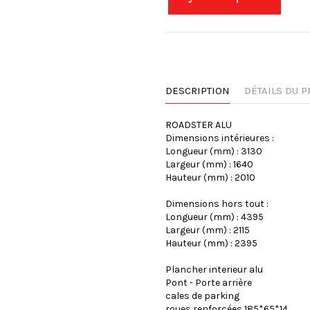
DESCRIPTION
DÉTAILS DU P
ROADSTER ALU
Dimensions intérieures :
Longueur (mm) : 3130
Largeur (mm) : 1640
Hauteur (mm) : 2010
Dimensions hors tout :
Longueur (mm) : 4395
Largeur (mm) : 2115
Hauteur (mm) : 2395
Plancher interieur alu
Pont - Porte arrière
cales de parking
roues renforcées 185*65*14