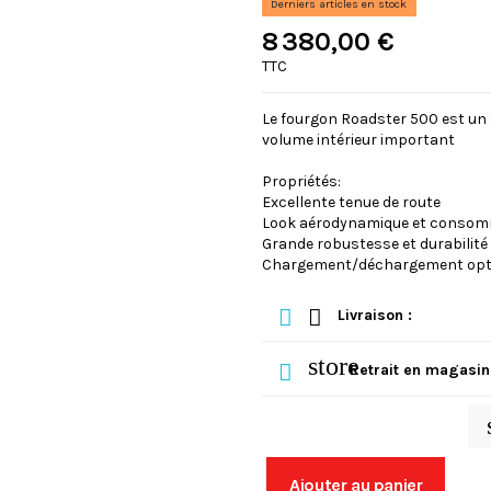
Derniers articles en stock
8 380,00 €
TTC
Le fourgon Roadster 500 est un 
volume intérieur important
Propriétés:
Excellente tenue de route
Look aérodynamique et consomm
Grande robustesse et durabilité
Chargement/déchargement optim
Livraison :
store
Retrait en magasin
Ajouter au panier