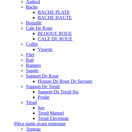
Antivol
Bache
BACHE PLATE
BACHE HAUTE
Bequille
Cale De Roue
BLOQUE ROUE
CALE DE ROUE
Coffre
Visserie
Filet
Rail
Rampes
Sangle
Support De Roue
Housse De Roue De Secours
Support De Treuil
Support De Treuil Nu
Poulie
Treuil
Sav
Treuil Manuel
Treuil Electrique
Pièce partie avant remorque
Anneau