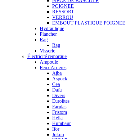
PIECE DE BASCULE
POIGNEE
RESSORT
VERROU
EMBOUT PLASTIQUE POIGNEE
Hydraulique
Plancher
Rag
Rag
Visserie
Électricité remorque
Ampoule
Feux Arrieres
Ajba
Aspock
Cea
Dafa
Divers
Eurolites
Farplas
Fristom
Hella
Humbaur
Ifor
Jokon