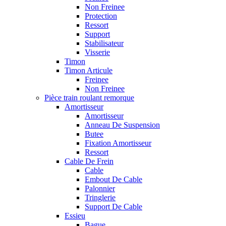
Non Freinee
Protection
Ressort
Support
Stabilisateur
Visserie
Timon
Timon Articule
Freinee
Non Freinee
Pièce train roulant remorque
Amortisseur
Amortisseur
Anneau De Suspension
Butee
Fixation Amortisseur
Ressort
Cable De Frein
Cable
Embout De Cable
Palonnier
Tringlerie
Support De Cable
Essieu
Bague