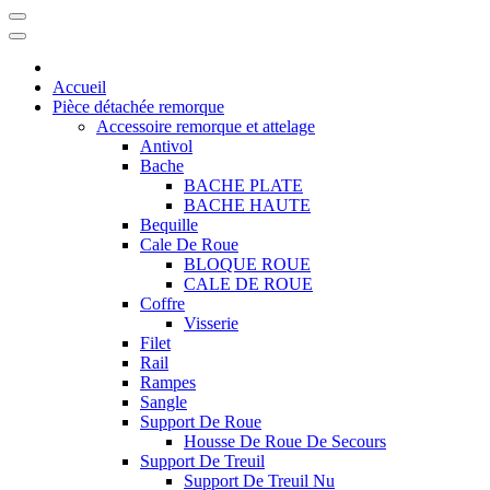
Accueil
Pièce détachée remorque
Accessoire remorque et attelage
Antivol
Bache
BACHE PLATE
BACHE HAUTE
Bequille
Cale De Roue
BLOQUE ROUE
CALE DE ROUE
Coffre
Visserie
Filet
Rail
Rampes
Sangle
Support De Roue
Housse De Roue De Secours
Support De Treuil
Support De Treuil Nu