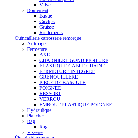
Valve
Roulement
Bague
Circlips
Graisse
Roulements
Quincaillerie carrosserie remorque
Arrimage
Fermeture
AXE
CHARNIERE GOND PENTURE
ELASTIQUE CABLE CHAINE
FERMETURE INTEGREE
GRENOUILLERE
PIECE DE BASCULE
POIGNEE
RESSORT
VERROU
EMBOUT PLASTIQUE POIGNEE
Hydraulique
Plancher
Rag
Rag
Visserie
Électricité remorque