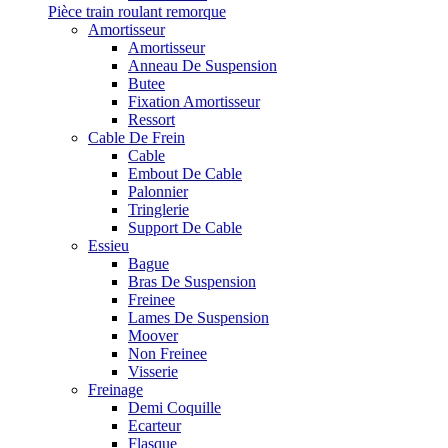
Pièce train roulant remorque
Amortisseur
Amortisseur
Anneau De Suspension
Butee
Fixation Amortisseur
Ressort
Cable De Frein
Cable
Embout De Cable
Palonnier
Tringlerie
Support De Cable
Essieu
Bague
Bras De Suspension
Freinee
Lames De Suspension
Moover
Non Freinee
Visserie
Freinage
Demi Coquille
Ecarteur
Flasque