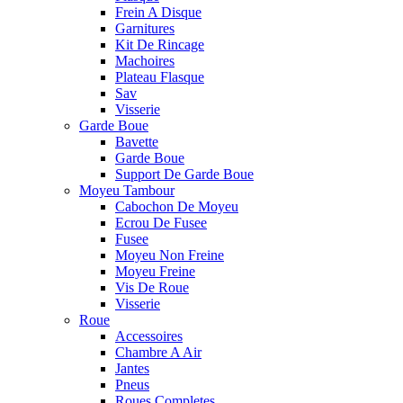
Frein A Disque
Garnitures
Kit De Rincage
Machoires
Plateau Flasque
Sav
Visserie
Garde Boue
Bavette
Garde Boue
Support De Garde Boue
Moyeu Tambour
Cabochon De Moyeu
Ecrou De Fusee
Fusee
Moyeu Non Freine
Moyeu Freine
Vis De Roue
Visserie
Roue
Accessoires
Chambre A Air
Jantes
Pneus
Roues Completes