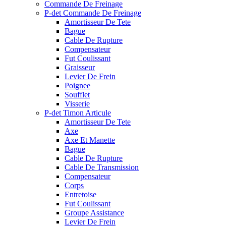
Commande De Freinage
P-det Commande De Freinage
Amortisseur De Tete
Bague
Cable De Rupture
Compensateur
Fut Coulissant
Graisseur
Levier De Frein
Poignee
Soufflet
Visserie
P-det Timon Articule
Amortisseur De Tete
Axe
Axe Et Manette
Bague
Cable De Rupture
Cable De Transmission
Compensateur
Corps
Entretoise
Fut Coulissant
Groupe Assistance
Levier De Frein