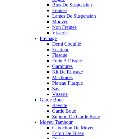
Bras De Suspension
Freinee
Lames De Suspension
Moover
Non Freinee
Visserie
Freinage
Demi Coquille
Ecarteur
Flasque
Frein A Disque
Garnitures
Kit De Rincage
Machoires
Plateau Flasque
Sav
Visserie
Garde Boue
Bavette
Garde Boue
Support De Garde Boue
Moyeu Tambour
Cabochon De Moyeu
Ecrou De Fusee
Fusee