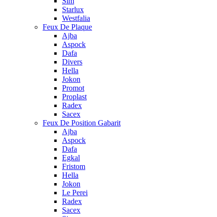
Sim
Starlux
Westfalia
Feux De Plaque
Ajba
Aspock
Dafa
Divers
Hella
Jokon
Promot
Proplast
Radex
Sacex
Feux De Position Gabarit
Ajba
Aspock
Dafa
Egkal
Fristom
Hella
Jokon
Le Perei
Radex
Sacex