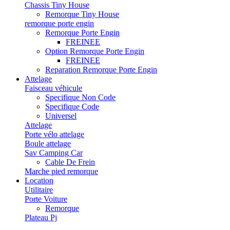
Chassis Tiny House
Remorque Tiny House
remorque porte engin
Remorque Porte Engin
FREINEE
Option Remorque Porte Engin
FREINEE
Reparation Remorque Porte Engin
Attelage
Faisceau véhicule
Specifique Non Code
Specifique Code
Universel
Attelage
Porte vélo attelage
Boule attelage
Sav Camping Car
Cable De Frein
Marche pied remorque
Location
Utilitaire
Porte Voiture
Remorque
Plateau Pj