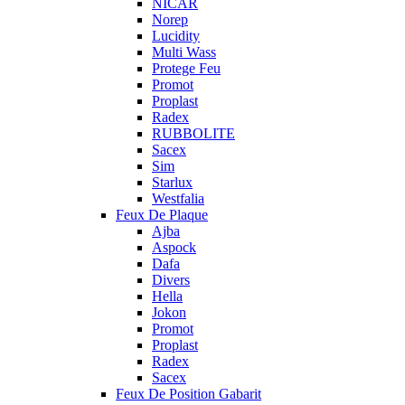
NICAR
Norep
Lucidity
Multi Wass
Protege Feu
Promot
Proplast
Radex
RUBBOLITE
Sacex
Sim
Starlux
Westfalia
Feux De Plaque
Ajba
Aspock
Dafa
Divers
Hella
Jokon
Promot
Proplast
Radex
Sacex
Feux De Position Gabarit