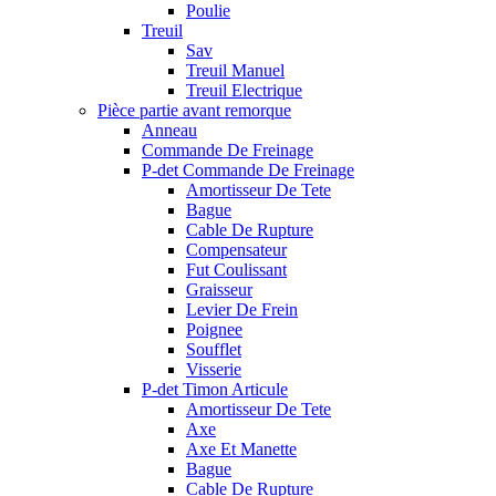
Poulie
Treuil
Sav
Treuil Manuel
Treuil Electrique
Pièce partie avant remorque
Anneau
Commande De Freinage
P-det Commande De Freinage
Amortisseur De Tete
Bague
Cable De Rupture
Compensateur
Fut Coulissant
Graisseur
Levier De Frein
Poignee
Soufflet
Visserie
P-det Timon Articule
Amortisseur De Tete
Axe
Axe Et Manette
Bague
Cable De Rupture