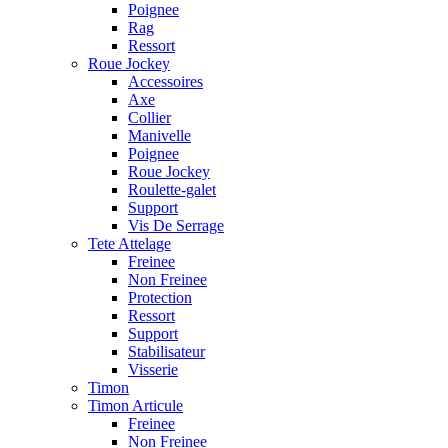
Poignee
Rag
Ressort
Roue Jockey
Accessoires
Axe
Collier
Manivelle
Poignee
Roue Jockey
Roulette-galet
Support
Vis De Serrage
Tete Attelage
Freinee
Non Freinee
Protection
Ressort
Support
Stabilisateur
Visserie
Timon
Timon Articule
Freinee
Non Freinee