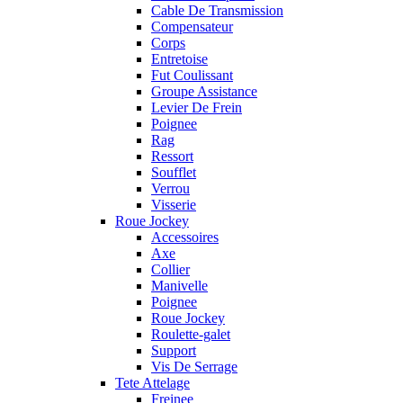
Cable De Transmission
Compensateur
Corps
Entretoise
Fut Coulissant
Groupe Assistance
Levier De Frein
Poignee
Rag
Ressort
Soufflet
Verrou
Visserie
Roue Jockey
Accessoires
Axe
Collier
Manivelle
Poignee
Roue Jockey
Roulette-galet
Support
Vis De Serrage
Tete Attelage
Freinee