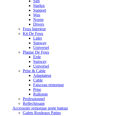
Sim
Starlux
Support
Was
Norep
Divers
Feux Interieur
Kit De Feux
Lider
Sunway
Universel
Plaque De Feux
Erde
Sunway
Universel
Prise & Cable
Adaptateur
Cable
Faisceau remorque
Prise
Rallonge
Professionnel
Reflechissant
Accessoire remorque porte bateau
Galets Rouleaux Patins