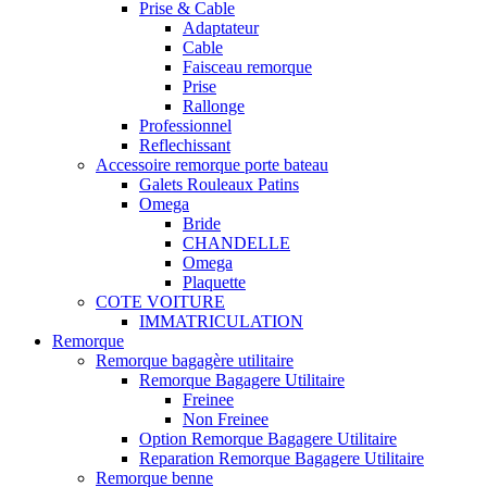
Prise & Cable
Adaptateur
Cable
Faisceau remorque
Prise
Rallonge
Professionnel
Reflechissant
Accessoire remorque porte bateau
Galets Rouleaux Patins
Omega
Bride
CHANDELLE
Omega
Plaquette
COTE VOITURE
IMMATRICULATION
Remorque
Remorque bagagère utilitaire
Remorque Bagagere Utilitaire
Freinee
Non Freinee
Option Remorque Bagagere Utilitaire
Reparation Remorque Bagagere Utilitaire
Remorque benne