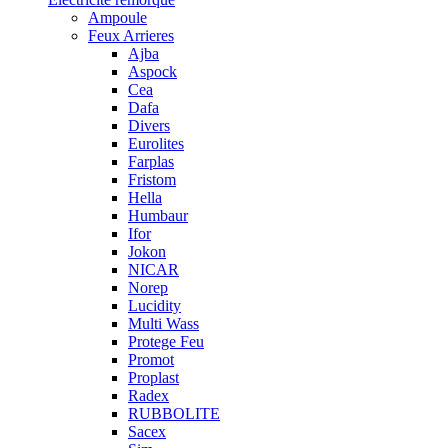
Ampoule
Feux Arrieres
Ajba
Aspock
Cea
Dafa
Divers
Eurolites
Farplas
Fristom
Hella
Humbaur
Ifor
Jokon
NICAR
Norep
Lucidity
Multi Wass
Protege Feu
Promot
Proplast
Radex
RUBBOLITE
Sacex