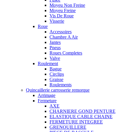
Moyeu Non Freine
Moyeu Freine
Vis De Roue
Visserie
Roue
Accessoires
Chambre A Air
Jantes
Pneus
Roues Completes
Valve
Roulement
Bague
Circlips
Graisse
Roulements
Quincaillerie carrosserie remorque
Arrimage
Fermeture
AXE
CHARNIERE GOND PENTURE
ELASTIQUE CABLE CHAINE
FERMETURE INTEGREE
GRENOUILLERE