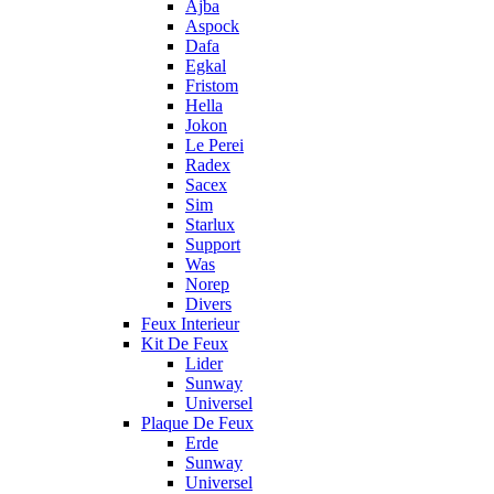
Ajba
Aspock
Dafa
Egkal
Fristom
Hella
Jokon
Le Perei
Radex
Sacex
Sim
Starlux
Support
Was
Norep
Divers
Feux Interieur
Kit De Feux
Lider
Sunway
Universel
Plaque De Feux
Erde
Sunway
Universel