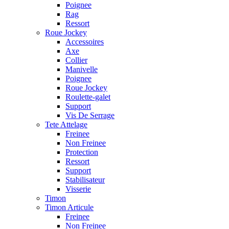
Poignee
Rag
Ressort
Roue Jockey
Accessoires
Axe
Collier
Manivelle
Poignee
Roue Jockey
Roulette-galet
Support
Vis De Serrage
Tete Attelage
Freinee
Non Freinee
Protection
Ressort
Support
Stabilisateur
Visserie
Timon
Timon Articule
Freinee
Non Freinee