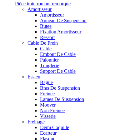
Pièce train roulant remorque
Amortisseur
Amortisseur
Anneau De Suspension
Butee
Fixation Amortisseur
Ressort
Cable De Frein
Cable
Embout De Cable
Palonnier
Tringlerie
Support De Cable
Essieu
Bague
Bras De Suspension
Freinee
Lames De Suspension
Moover
Non Freinee
Visserie
Freinage
Demi Coquille
Ecarteur
Flasque