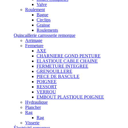
Valve
Roulement
Bague
Circlips
Graisse
Roulements
Quincaillerie carrosserie remorque
Arrimage
Fermeture
AXE
CHARNIERE GOND PENTURE
ELASTIQUE CABLE CHAINE
FERMETURE INTEGREE
GRENOUILLERE
PIECE DE BASCULE
POIGNEE
RESSORT
VERROU
EMBOUT PLASTIQUE POIGNEE
Hydraulique
Plancher
Rag
Rag
Visserie
Électricité remorque