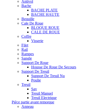
Antivol
Bache
BACHE PLATE
BACHE HAUTE
Bequille
Cale De Roue
BLOQUE ROUE
CALE DE ROUE
Coffre
Visserie
Filet
Rail
Rampes
Sangle
Support De Roue
Housse De Roue De Secours
Support De Treuil
Support De Treuil Nu
Poulie
Treuil
Sav
Treuil Manuel
Treuil Electrique
Pièce partie avant remorque
Anneau