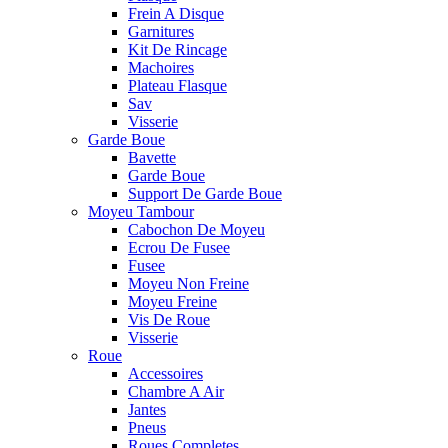
Frein A Disque
Garnitures
Kit De Rincage
Machoires
Plateau Flasque
Sav
Visserie
Garde Boue
Bavette
Garde Boue
Support De Garde Boue
Moyeu Tambour
Cabochon De Moyeu
Ecrou De Fusee
Fusee
Moyeu Non Freine
Moyeu Freine
Vis De Roue
Visserie
Roue
Accessoires
Chambre A Air
Jantes
Pneus
Roues Completes