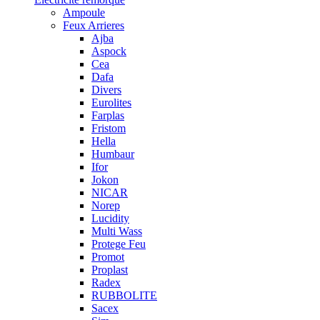
Ampoule
Feux Arrieres
Ajba
Aspock
Cea
Dafa
Divers
Eurolites
Farplas
Fristom
Hella
Humbaur
Ifor
Jokon
NICAR
Norep
Lucidity
Multi Wass
Protege Feu
Promot
Proplast
Radex
RUBBOLITE
Sacex