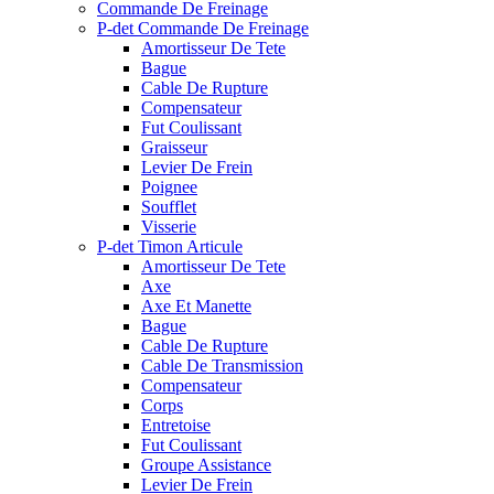
Commande De Freinage
P-det Commande De Freinage
Amortisseur De Tete
Bague
Cable De Rupture
Compensateur
Fut Coulissant
Graisseur
Levier De Frein
Poignee
Soufflet
Visserie
P-det Timon Articule
Amortisseur De Tete
Axe
Axe Et Manette
Bague
Cable De Rupture
Cable De Transmission
Compensateur
Corps
Entretoise
Fut Coulissant
Groupe Assistance
Levier De Frein