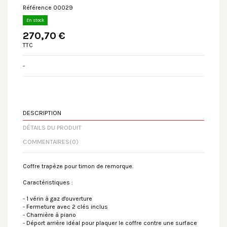
Référence
00029
En stock
270,70 €
TTC
-
DESCRIPTION
DÉTAILS DU PRODUIT
COMMENTAIRES
(0)
Coffre trapèze pour timon de remorque.
Caractéristiques :
- 1 vérin à gaz d'ouverture
- Fermeture avec 2 clés inclus
- Charnière à piano
- Déport arrière idéal pour plaquer le coffre contre une surface