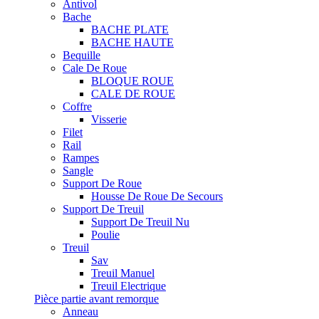
Antivol
Bache
BACHE PLATE
BACHE HAUTE
Bequille
Cale De Roue
BLOQUE ROUE
CALE DE ROUE
Coffre
Visserie
Filet
Rail
Rampes
Sangle
Support De Roue
Housse De Roue De Secours
Support De Treuil
Support De Treuil Nu
Poulie
Treuil
Sav
Treuil Manuel
Treuil Electrique
Pièce partie avant remorque
Anneau