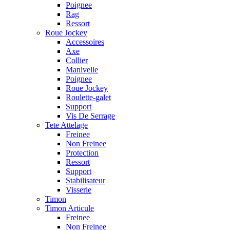
Poignee
Rag
Ressort
Roue Jockey
Accessoires
Axe
Collier
Manivelle
Poignee
Roue Jockey
Roulette-galet
Support
Vis De Serrage
Tete Attelage
Freinee
Non Freinee
Protection
Ressort
Support
Stabilisateur
Visserie
Timon
Timon Articule
Freinee
Non Freinee