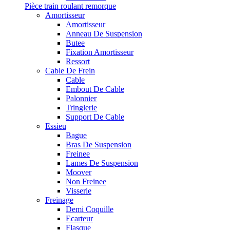
Pièce train roulant remorque
Amortisseur
Amortisseur
Anneau De Suspension
Butee
Fixation Amortisseur
Ressort
Cable De Frein
Cable
Embout De Cable
Palonnier
Tringlerie
Support De Cable
Essieu
Bague
Bras De Suspension
Freinee
Lames De Suspension
Moover
Non Freinee
Visserie
Freinage
Demi Coquille
Ecarteur
Flasque