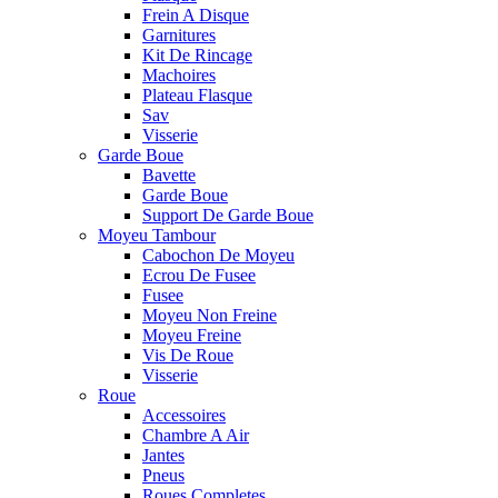
Frein A Disque
Garnitures
Kit De Rincage
Machoires
Plateau Flasque
Sav
Visserie
Garde Boue
Bavette
Garde Boue
Support De Garde Boue
Moyeu Tambour
Cabochon De Moyeu
Ecrou De Fusee
Fusee
Moyeu Non Freine
Moyeu Freine
Vis De Roue
Visserie
Roue
Accessoires
Chambre A Air
Jantes
Pneus
Roues Completes