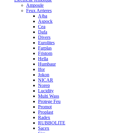
Ampoule
Feux Arrieres
Ajba
Aspock
Cea
Dafa
Divers
Eurolites
Farplas
Fristom
Hella
Humbaur
Ifor
Jokon
NICAR
Norep
Lucidity
Multi Wass
Protege Feu
Promot
Proplast
Radex
RUBBOLITE
Sacex