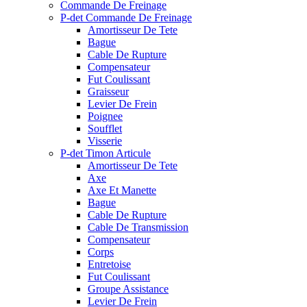
Commande De Freinage
P-det Commande De Freinage
Amortisseur De Tete
Bague
Cable De Rupture
Compensateur
Fut Coulissant
Graisseur
Levier De Frein
Poignee
Soufflet
Visserie
P-det Timon Articule
Amortisseur De Tete
Axe
Axe Et Manette
Bague
Cable De Rupture
Cable De Transmission
Compensateur
Corps
Entretoise
Fut Coulissant
Groupe Assistance
Levier De Frein