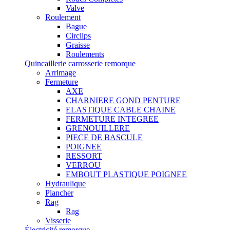
Valve
Roulement
Bague
Circlips
Graisse
Roulements
Quincaillerie carrosserie remorque
Arrimage
Fermeture
AXE
CHARNIERE GOND PENTURE
ELASTIQUE CABLE CHAINE
FERMETURE INTEGREE
GRENOUILLERE
PIECE DE BASCULE
POIGNEE
RESSORT
VERROU
EMBOUT PLASTIQUE POIGNEE
Hydraulique
Plancher
Rag
Rag
Visserie
Électricité remorque