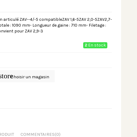
n articulé ZAV--4/-5 compatibleZAV 1,6-5ZAV 2,0-5ZAV2,7-
otale : 1090 mm- Longueur de gaine : 710 mm- Filetage :
onvient pour ZAV 2,9-3
2
En stock
store
Choisir un magasin
RODUIT
COMMENTAIRES
(0)