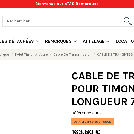
Bienvenue sur ATAS Remorques
ÈCES DÉTACHÉES
REMORQUES
ATTELAGE
LOCATI
morque
P-det Timon Articule
Cable De Transmission
CABLE DE TRANSMISSI
CABLE DE T
POUR TIMON
LONGUEUR 7
Référence
01107
Derniers articles en stock
163,80 €