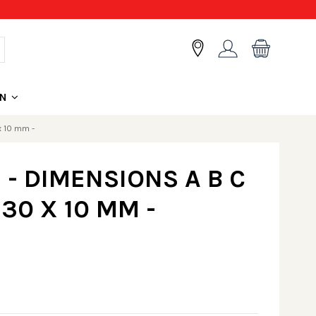
ON
x 10 mm -
 - DIMENSIONS A B C
 30 X 10 MM -