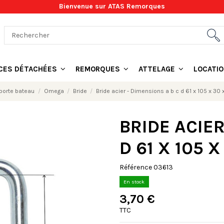
Bienvenue sur ATAS Remorques
ÈCES DÉTACHÉES
REMORQUES
ATTELAGE
LOCATI
porte bateau
Omega
Bride
Bride acier - Dimensions a b c d 61 x 105 x 30 
BRIDE ACIER
D 61 X 105 X
Référence
03613
En stock
3,70 €
TTC