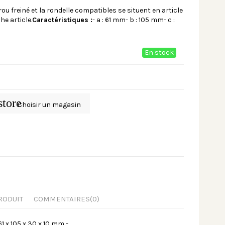
ou freiné et la rondelle compatibles se situent en article
he article.
Caractéristiques :
- a : 61 mm- b : 105 mm- c :
En stock
store
Choisir un magasin
RODUIT
COMMENTAIRES
(0)
61 x 105 x 30 x 10 mm -