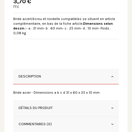
3,70 €
TTC
Bride acierL'écrou et rondelle compatibles se situent en article
complémentaire, en bas de la fiche article.
Dimensions selon
dessin :
- a : 31 mm- b : 60 mm- c : 25 mm- d : 10 mm- Poids :
0,08 kg
DESCRIPTION
Bride acier - Dimensions a b c d 31 x 60 x 25 x 10 mm
DÉTAILS DU PRODUIT
COMMENTAIRES (0)