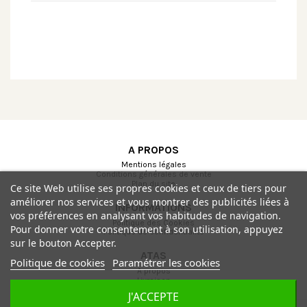
A PROPOS
Mentions légales
Conditions générales de vente
Plan du site
Ce site Web utilise ses propres cookies et ceux de tiers pour
améliorer nos services et vous montrer des publicités liées à
INFORMATIONS
vos préférences en analysant vos habitudes de navigation.
Politique des Cookies
Pour donner votre consentement à son utilisation, appuyez
Politique de confidentialité
sur le bouton Accepter.
ATAS
Politique de cookies
Paramétrer les cookies
A propos
Livraison
Paiement sécurisé
J'ACCEPTE
Contactez-nous