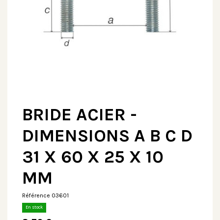
BRIDE ACIER -
DIMENSIONS A B C D
31 X 60 X 25 X 10
MM
Référence
03601
En stock