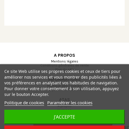
A PROPOS
Mentions légales
Conditions générales de vente
Plan du site
Ce site Web utilise ses propres cookies et ceux de tiers pour
améliorer nos services et vous montrer des publicités liées à
INFORMATIONS
vos préférences en analysant vos habitudes de navigation.
Politique des Cookies
Pour donner votre consentement à son utilisation, appuyez
Politique de confidentialité
sur le bouton Accepter.
ATAS
Politique de cookies
Paramétrer les cookies
A propos
Livraison
Paiement sécurisé
J'ACCEPTE
Contactez-nous
sto
Ajouter au panier