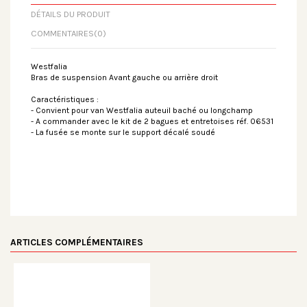
DÉTAILS DU PRODUIT
COMMENTAIRES
(0)
Westfalia
Bras de suspension Avant gauche ou arrière droit
Caractéristiques :
- Convient pour van Westfalia auteuil baché ou longchamp
- A commander avec le kit de 2 bagues et entretoises réf. 06531
- La fusée se monte sur le support décalé soudé
ARTICLES COMPLÉMENTAIRES