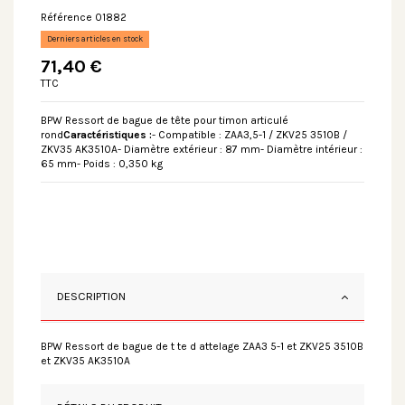
Référence
01882
Derniers articles en stock
71,40 €
TTC
BPW Ressort de bague de tête pour timon articulé
rond
Caractéristiques :
- Compatible : ZAA3,5-1 / ZKV25 3510B /
ZKV35 AK3510A- Diamètre extérieur : 87 mm- Diamètre intérieur :
65 mm- Poids : 0,350 kg
DESCRIPTION
BPW Ressort de bague de t te d attelage ZAA3 5-1 et ZKV25 3510B
et ZKV35 AK3510A