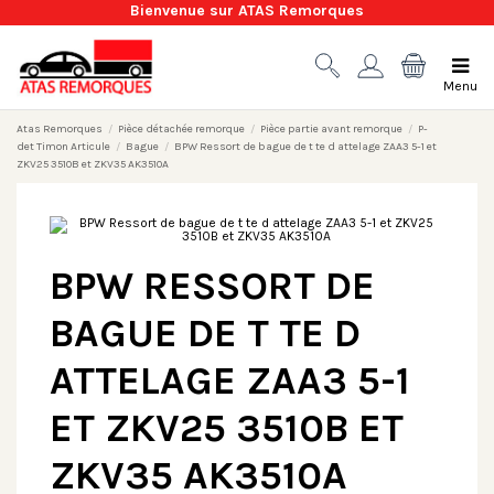
Bienvenue sur ATAS Remorques
Menu
Atas Remorques
Pièce détachée remorque
Pièce partie avant remorque
P-
det Timon Articule
Bague
BPW Ressort de bague de t te d attelage ZAA3 5-1 et
ZKV25 3510B et ZKV35 AK3510A
BPW RESSORT DE
BAGUE DE T TE D
ATTELAGE ZAA3 5-1
ET ZKV25 3510B ET
ZKV35 AK3510A