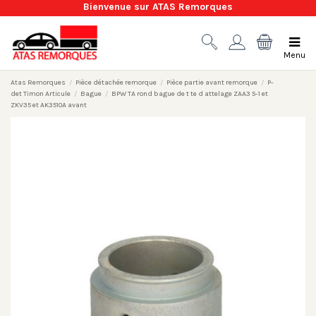
Bienvenue sur ATAS Remorques
Menu
Atas Remorques
Pièce détachée remorque
Pièce partie avant remorque
P-
det Timon Articule
Bague
BPW TA rond bague de t te d attelage ZAA3 5-1 et
ZKV35 et AK3510A avant