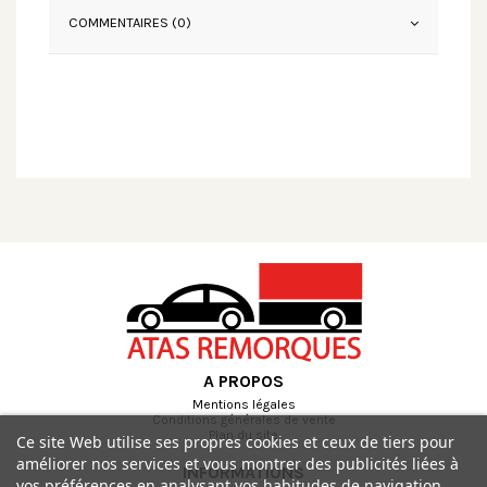
COMMENTAIRES (0)
A PROPOS
Mentions légales
Conditions générales de vente
Plan du site
Ce site Web utilise ses propres cookies et ceux de tiers pour
améliorer nos services et vous montrer des publicités liées à
INFORMATIONS
vos préférences en analysant vos habitudes de navigation.