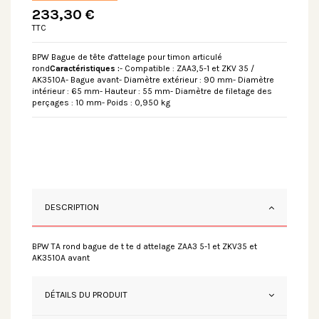
233,30 €
TTC
BPW Bague de tête d'attelage pour timon articulé
rond
Caractéristiques :
- Compatible : ZAA3,5-1 et ZKV 35 /
AK3510A- Bague avant- Diamètre extérieur : 90 mm- Diamètre
intérieur : 65 mm- Hauteur : 55 mm- Diamètre de filetage des
perçages : 10 mm- Poids : 0,950 kg
DESCRIPTION
BPW TA rond bague de t te d attelage ZAA3 5-1 et ZKV35 et
AK3510A avant
DÉTAILS DU PRODUIT