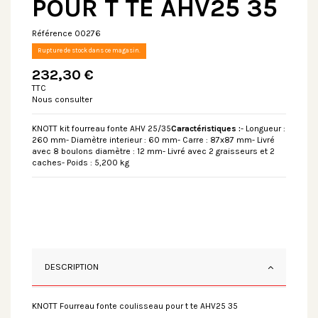
POUR T TE AHV25 35
Référence
00276
Rupture de stock dans ce magasin.
232,30 €
TTC
Nous consulter
KNOTT kit fourreau fonte AHV 25/35
Caractéristiques :
- Longueur :
260 mm- Diamètre interieur : 60 mm- Carre : 87x87 mm- Livré
avec 8 boulons diamètre : 12 mm- Livré avec 2 graisseurs et 2
caches- Poids : 5,200 kg
DESCRIPTION
KNOTT Fourreau fonte coulisseau pour t te AHV25 35