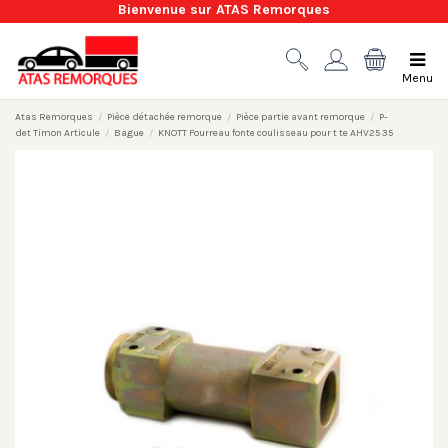
Bienvenue sur ATAS Remorques
Menu
Atas Remorques
Pièce détachée remorque
Pièce partie avant remorque
P-
det Timon Articule
Bague
KNOTT Fourreau fonte coulisseau pour t te AHV25 35