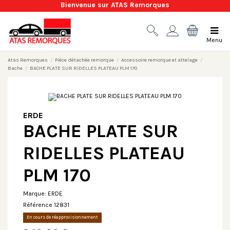
Bienvenue sur ATAS Remorques
Menu
Atas Remorques
Pièce détachée remorque
Accessoire remorque et attelage
Bache
BACHE PLATE SUR RIDELLES PLATEAU PLM 170
ERDE
BACHE PLATE SUR
RIDELLES PLATEAU
PLM 170
Marque:
ERDE
Référence
12831
En cours de réapprovisionnement