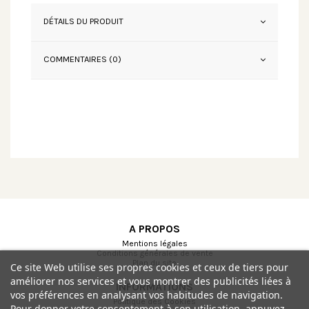
DÉTAILS DU PRODUIT
COMMENTAIRES (0)
A PROPOS
Mentions légales
Conditions générales de vente
Plan du site
Ce site Web utilise ses propres cookies et ceux de tiers pour
améliorer nos services et vous montrer des publicités liées à
INFORMATIONS
vos préférences en analysant vos habitudes de navigation.
Politique des Cookies
Pour donner votre consentement à son utilisation, appuyez