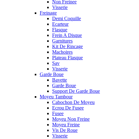
Non Freinee
Visserie
Freinage
Demi Coquille
Ecarteur
Flasque
Frein A Disque
Garnitures
Kit De Rincage
Machoires
Plateau Flasque
Sav
Visserie
Garde Boue
Bavette
Garde Boue
Support De Garde Boue
Moyeu Tambour
Cabochon De Moyeu
Ecrou De Fusee
Fusee
Moyeu Non Freine
Moyeu Freine
Vis De Roue
Visserie