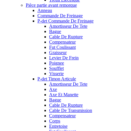
Pièce partie avant remorque
Anneau
Commande De Freinage
P-det Commande De Freinage
Amortisseur De Tete
Bague
Cable De Rupture
Compensateur
Fut Coulissant
Graisseur
Levier De Frein
Poignee
Soufflet
Visserie
P-det Timon Articule
Amortisseur De Tete
Axe
Axe Et Manette
Bague
Cable De Rupture
Cable De Transmission
Compensateur
Corps
Entretoise