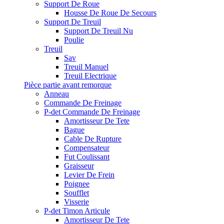
Support De Roue
Housse De Roue De Secours
Support De Treuil
Support De Treuil Nu
Poulie
Treuil
Sav
Treuil Manuel
Treuil Electrique
Pièce partie avant remorque
Anneau
Commande De Freinage
P-det Commande De Freinage
Amortisseur De Tete
Bague
Cable De Rupture
Compensateur
Fut Coulissant
Graisseur
Levier De Frein
Poignee
Soufflet
Visserie
P-det Timon Articule
Amortisseur De Tete