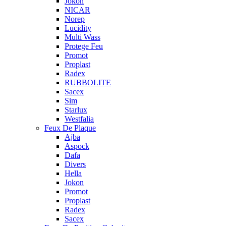
Jokon
NICAR
Norep
Lucidity
Multi Wass
Protege Feu
Promot
Proplast
Radex
RUBBOLITE
Sacex
Sim
Starlux
Westfalia
Feux De Plaque
Ajba
Aspock
Dafa
Divers
Hella
Jokon
Promot
Proplast
Radex
Sacex