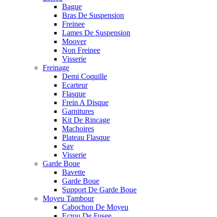
Bague
Bras De Suspension
Freinee
Lames De Suspension
Moover
Non Freinee
Visserie
Freinage
Demi Coquille
Ecarteur
Flasque
Frein A Disque
Garnitures
Kit De Rincage
Machoires
Plateau Flasque
Sav
Visserie
Garde Boue
Bavette
Garde Boue
Support De Garde Boue
Moyeu Tambour
Cabochon De Moyeu
Ecrou De Fusee