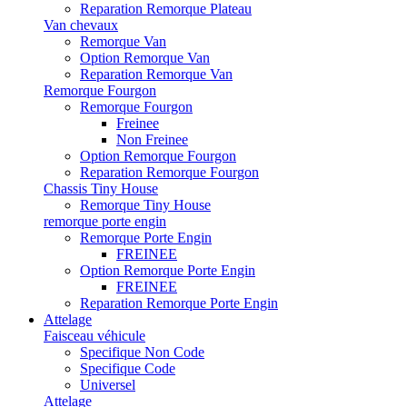
Reparation Remorque Plateau
Van chevaux
Remorque Van
Option Remorque Van
Reparation Remorque Van
Remorque Fourgon
Remorque Fourgon
Freinee
Non Freinee
Option Remorque Fourgon
Reparation Remorque Fourgon
Chassis Tiny House
Remorque Tiny House
remorque porte engin
Remorque Porte Engin
FREINEE
Option Remorque Porte Engin
FREINEE
Reparation Remorque Porte Engin
Attelage
Faisceau véhicule
Specifique Non Code
Specifique Code
Universel
Attelage