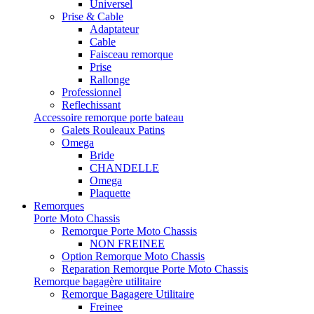
Universel
Prise & Cable
Adaptateur
Cable
Faisceau remorque
Prise
Rallonge
Professionnel
Reflechissant
Accessoire remorque porte bateau
Galets Rouleaux Patins
Omega
Bride
CHANDELLE
Omega
Plaquette
Remorques
Porte Moto Chassis
Remorque Porte Moto Chassis
NON FREINEE
Option Remorque Moto Chassis
Reparation Remorque Porte Moto Chassis
Remorque bagagère utilitaire
Remorque Bagagere Utilitaire
Freinee