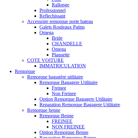
Rallonge
Professionnel
Reflechissant
Accessoire remorque porte bateau
Galets Rouleaux Patins
Omega
Bride
CHANDELLE
Omega
Plaquette
COTE VOITURE
IMMATRICULATION
Remorque
Remorque bagagère utilitaire
Remorque Bagagere Utilitaire
Freinee
Non Freinee
Option Remorque Bagagere Utilitaire
Reparation Remorque Bagagere Utilitaire
Remorque benne
Remorque Benne
FREINEE
NON FREINEE
Option Remorque Benne
Reparation Remorque Benne