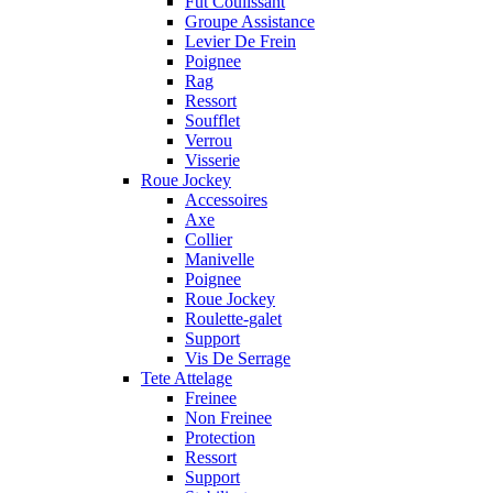
Fut Coulissant
Groupe Assistance
Levier De Frein
Poignee
Rag
Ressort
Soufflet
Verrou
Visserie
Roue Jockey
Accessoires
Axe
Collier
Manivelle
Poignee
Roue Jockey
Roulette-galet
Support
Vis De Serrage
Tete Attelage
Freinee
Non Freinee
Protection
Ressort
Support