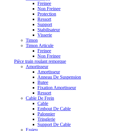
Freinee
Non Freinee
Protection
Ressort
Support
Stabilisateur
Visserie
Timon
Timon Articule
Freinee
Non Freinee
Pièce train roulant remorque
Amortisseur
Amortisseur
Anneau De Suspension
Butee
Fixation Amortisseur
Ressort
Cable De Frein
Cable
Embout De Cable
Palonnier
Tringlerie
Support De Cable
Essieu