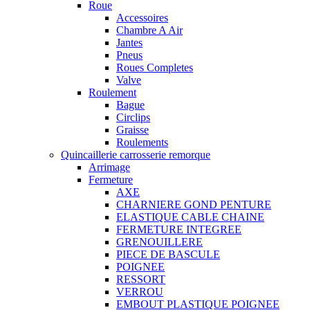
Roue
Accessoires
Chambre A Air
Jantes
Pneus
Roues Completes
Valve
Roulement
Bague
Circlips
Graisse
Roulements
Quincaillerie carrosserie remorque
Arrimage
Fermeture
AXE
CHARNIERE GOND PENTURE
ELASTIQUE CABLE CHAINE
FERMETURE INTEGREE
GRENOUILLERE
PIECE DE BASCULE
POIGNEE
RESSORT
VERROU
EMBOUT PLASTIQUE POIGNEE