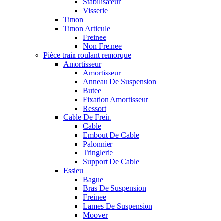
Stabilisateur
Visserie
Timon
Timon Articule
Freinee
Non Freinee
Pièce train roulant remorque
Amortisseur
Amortisseur
Anneau De Suspension
Butee
Fixation Amortisseur
Ressort
Cable De Frein
Cable
Embout De Cable
Palonnier
Tringlerie
Support De Cable
Essieu
Bague
Bras De Suspension
Freinee
Lames De Suspension
Moover