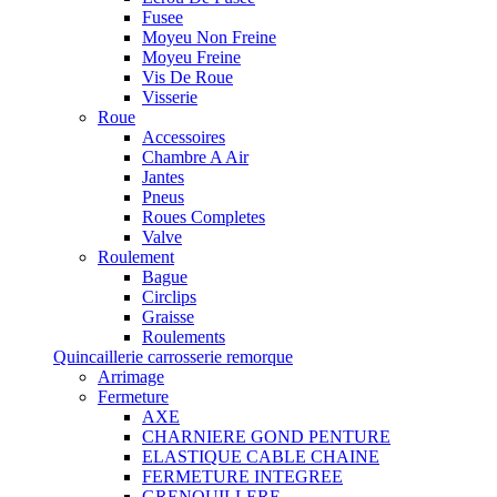
Fusee
Moyeu Non Freine
Moyeu Freine
Vis De Roue
Visserie
Roue
Accessoires
Chambre A Air
Jantes
Pneus
Roues Completes
Valve
Roulement
Bague
Circlips
Graisse
Roulements
Quincaillerie carrosserie remorque
Arrimage
Fermeture
AXE
CHARNIERE GOND PENTURE
ELASTIQUE CABLE CHAINE
FERMETURE INTEGREE
GRENOUILLERE