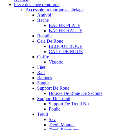
Pièce détachée remorque
Accessoire remorque et attelage
Antivol
Bache
BACHE PLATE
BACHE HAUTE
Bequille
Cale De Roue
BLOQUE ROUE
CALE DE ROUE
Coffre
Visserie
Filet
Rail
Rampes
Sangle
Support De Roue
Housse De Roue De Secours
Support De Treuil
Support De Treuil Nu
Poulie
Treuil
Sav
Treuil Manuel
Treuil Electrique