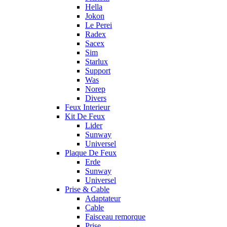
Hella
Jokon
Le Perei
Radex
Sacex
Sim
Starlux
Support
Was
Norep
Divers
Feux Interieur
Kit De Feux
Lider
Sunway
Universel
Plaque De Feux
Erde
Sunway
Universel
Prise & Cable
Adaptateur
Cable
Faisceau remorque
Prise