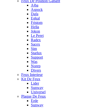
Feux De Position Gabarit
Ajba
Aspock
Dafa
Egkal
Fristom
Hella
Jokon
Le Perei
Radex
Sacex
Sim
Starlux
Support
Was
Norep
Divers
Feux Interieur
Kit De Feux
Lider
Sunway
Universel
Plaque De Feux
Erde
Sunway