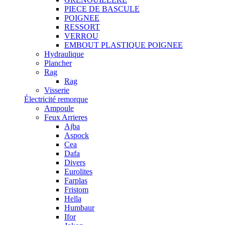
PIECE DE BASCULE
POIGNEE
RESSORT
VERROU
EMBOUT PLASTIQUE POIGNEE
Hydraulique
Plancher
Rag
Rag
Visserie
Électricité remorque
Ampoule
Feux Arrieres
Ajba
Aspock
Cea
Dafa
Divers
Eurolites
Farplas
Fristom
Hella
Humbaur
Ifor