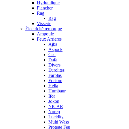
Hydraulique
Plancher
Rag
Rag
Visserie
Électricité remorque
Ampoule
Feux Arrieres
Ajba
Aspock
Cea
Dafa
Divers
Eurolites
Farplas
Fristom
Hella
Humbaur
Ifor
Jokon
NICAR
Norep
Lucidity
Multi Wass
Protege Feu