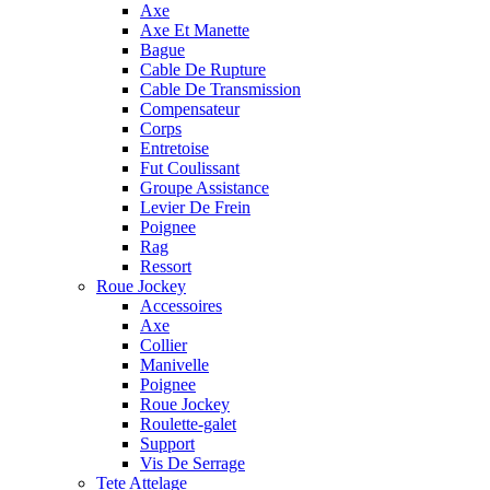
Axe
Axe Et Manette
Bague
Cable De Rupture
Cable De Transmission
Compensateur
Corps
Entretoise
Fut Coulissant
Groupe Assistance
Levier De Frein
Poignee
Rag
Ressort
Roue Jockey
Accessoires
Axe
Collier
Manivelle
Poignee
Roue Jockey
Roulette-galet
Support
Vis De Serrage
Tete Attelage