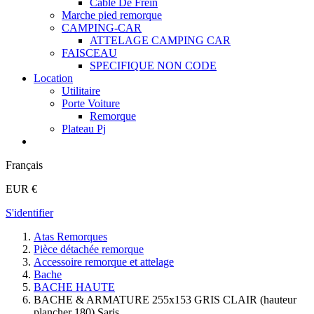
Cable De Frein
Marche pied remorque
CAMPING-CAR
ATTELAGE CAMPING CAR
FAISCEAU
SPECIFIQUE NON CODE
Location
Utilitaire
Porte Voiture
Remorque
Plateau Pj
Français
EUR €
S'identifier
Atas Remorques
Pièce détachée remorque
Accessoire remorque et attelage
Bache
BACHE HAUTE
BACHE & ARMATURE 255x153 GRIS CLAIR (hauteur
plancher 180) Saris