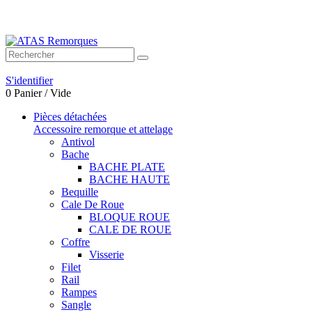
Bienvenue sur ATAS Remorques
S'identifier
0
Panier
/
Vide
Pièces détachées
Accessoire remorque et attelage
Antivol
Bache
BACHE PLATE
BACHE HAUTE
Bequille
Cale De Roue
BLOQUE ROUE
CALE DE ROUE
Coffre
Visserie
Filet
Rail
Rampes
Sangle