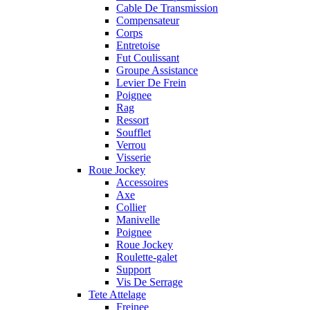
Cable De Transmission
Compensateur
Corps
Entretoise
Fut Coulissant
Groupe Assistance
Levier De Frein
Poignee
Rag
Ressort
Soufflet
Verrou
Visserie
Roue Jockey
Accessoires
Axe
Collier
Manivelle
Poignee
Roue Jockey
Roulette-galet
Support
Vis De Serrage
Tete Attelage
Freinee