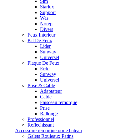
Sim
Starlux
Support
Was
Norep
Divers
Feux Interieur
Kit De Feux
Lider
Sunway
Universel
Plaque De Feux
Erde
Sunway
Universel
Prise & Cable
Adaptateur
Cable
Faisceau remorque
Prise
Rallonge
Professionnel
Reflechissant
Accessoire remorque porte bateau
Galets Rouleaux Patins