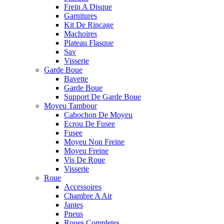
Frein A Disque
Garnitures
Kit De Rincage
Machoires
Plateau Flasque
Sav
Visserie
Garde Boue
Bavette
Garde Boue
Support De Garde Boue
Moyeu Tambour
Cabochon De Moyeu
Ecrou De Fusee
Fusee
Moyeu Non Freine
Moyeu Freine
Vis De Roue
Visserie
Roue
Accessoires
Chambre A Air
Jantes
Pneus
Roues Completes