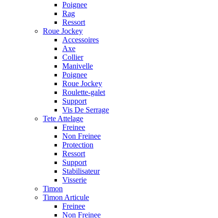
Poignee
Rag
Ressort
Roue Jockey
Accessoires
Axe
Collier
Manivelle
Poignee
Roue Jockey
Roulette-galet
Support
Vis De Serrage
Tete Attelage
Freinee
Non Freinee
Protection
Ressort
Support
Stabilisateur
Visserie
Timon
Timon Articule
Freinee
Non Freinee