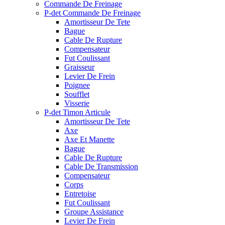
Commande De Freinage
P-det Commande De Freinage
Amortisseur De Tete
Bague
Cable De Rupture
Compensateur
Fut Coulissant
Graisseur
Levier De Frein
Poignee
Soufflet
Visserie
P-det Timon Articule
Amortisseur De Tete
Axe
Axe Et Manette
Bague
Cable De Rupture
Cable De Transmission
Compensateur
Corps
Entretoise
Fut Coulissant
Groupe Assistance
Levier De Frein