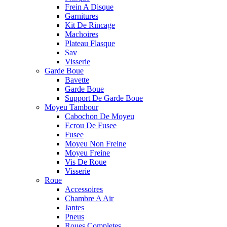
Frein A Disque
Garnitures
Kit De Rincage
Machoires
Plateau Flasque
Sav
Visserie
Garde Boue
Bavette
Garde Boue
Support De Garde Boue
Moyeu Tambour
Cabochon De Moyeu
Ecrou De Fusee
Fusee
Moyeu Non Freine
Moyeu Freine
Vis De Roue
Visserie
Roue
Accessoires
Chambre A Air
Jantes
Pneus
Roues Completes