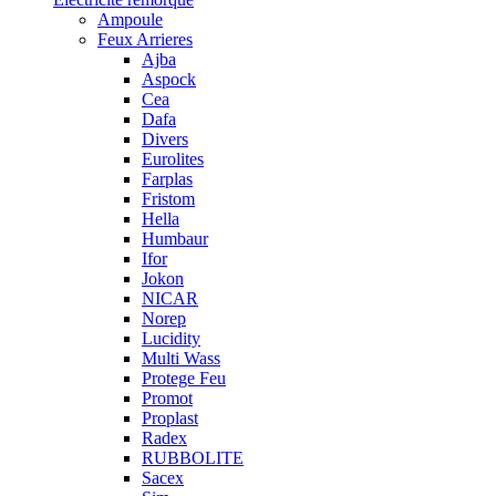
Ampoule
Feux Arrieres
Ajba
Aspock
Cea
Dafa
Divers
Eurolites
Farplas
Fristom
Hella
Humbaur
Ifor
Jokon
NICAR
Norep
Lucidity
Multi Wass
Protege Feu
Promot
Proplast
Radex
RUBBOLITE
Sacex