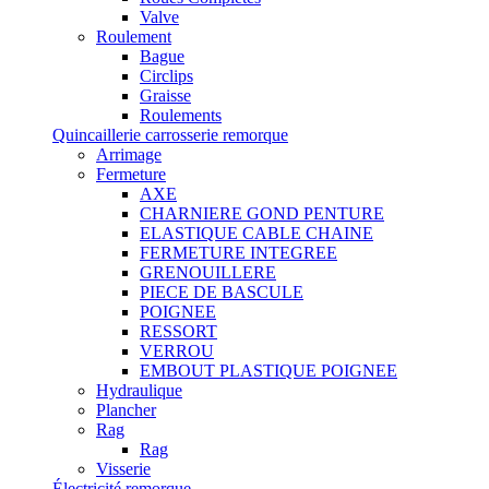
Valve
Roulement
Bague
Circlips
Graisse
Roulements
Quincaillerie carrosserie remorque
Arrimage
Fermeture
AXE
CHARNIERE GOND PENTURE
ELASTIQUE CABLE CHAINE
FERMETURE INTEGREE
GRENOUILLERE
PIECE DE BASCULE
POIGNEE
RESSORT
VERROU
EMBOUT PLASTIQUE POIGNEE
Hydraulique
Plancher
Rag
Rag
Visserie
Électricité remorque