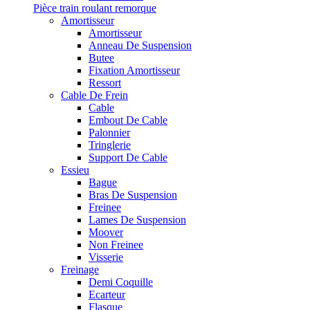
Pièce train roulant remorque
Amortisseur
Amortisseur
Anneau De Suspension
Butee
Fixation Amortisseur
Ressort
Cable De Frein
Cable
Embout De Cable
Palonnier
Tringlerie
Support De Cable
Essieu
Bague
Bras De Suspension
Freinee
Lames De Suspension
Moover
Non Freinee
Visserie
Freinage
Demi Coquille
Ecarteur
Flasque