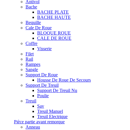
Antivol
Bache
BACHE PLATE
BACHE HAUTE
Bequille
Cale De Roue
BLOQUE ROUE
CALE DE ROUE
Coffre
Visserie
Filet
Rail
Rampes
Sangle
Support De Roue
Housse De Roue De Secours
Support De Treuil
Support De Treuil Nu
Poulie
Treuil
Sav
Treuil Manuel
Treuil Electrique
Pièce partie avant remorque
Anneau