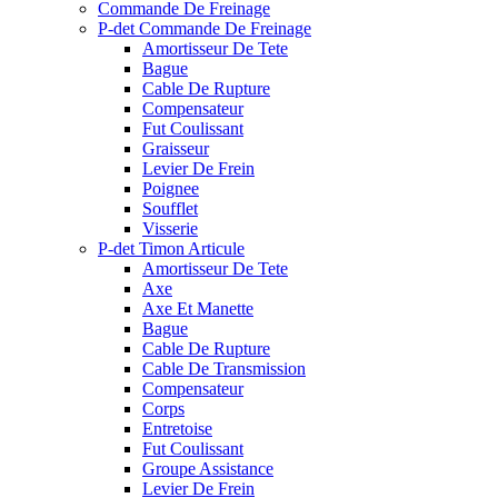
Commande De Freinage
P-det Commande De Freinage
Amortisseur De Tete
Bague
Cable De Rupture
Compensateur
Fut Coulissant
Graisseur
Levier De Frein
Poignee
Soufflet
Visserie
P-det Timon Articule
Amortisseur De Tete
Axe
Axe Et Manette
Bague
Cable De Rupture
Cable De Transmission
Compensateur
Corps
Entretoise
Fut Coulissant
Groupe Assistance
Levier De Frein