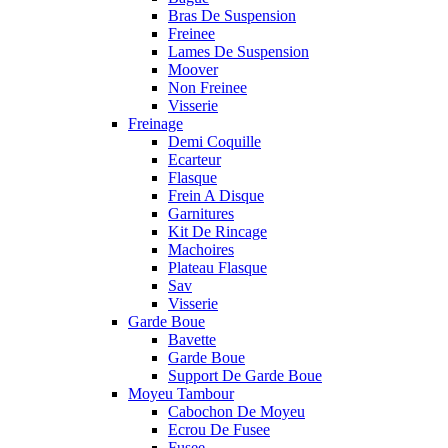
Bras De Suspension
Freinee
Lames De Suspension
Moover
Non Freinee
Visserie
Freinage
Demi Coquille
Ecarteur
Flasque
Frein A Disque
Garnitures
Kit De Rincage
Machoires
Plateau Flasque
Sav
Visserie
Garde Boue
Bavette
Garde Boue
Support De Garde Boue
Moyeu Tambour
Cabochon De Moyeu
Ecrou De Fusee
Fusee