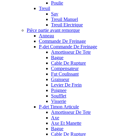
Poulie
Treuil
Sav
Treuil Manuel
Treuil Electrique
Pièce partie avant remorque
Anneau
Commande De Freinage
P-det Commande De Freinage
Amortisseur De Tete
Bague
Cable De Rupture
Compensateur
Fut Coulissant
Graisseur
Levier De Frein
Poignee
Soufflet
Visserie
P-det Timon Articule
Amortisseur De Tete
Axe
Axe Et Manette
Bague
Cable De Rupture