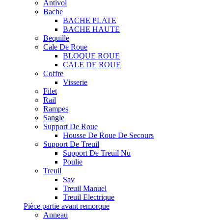
Antivol
Bache
BACHE PLATE
BACHE HAUTE
Bequille
Cale De Roue
BLOQUE ROUE
CALE DE ROUE
Coffre
Visserie
Filet
Rail
Rampes
Sangle
Support De Roue
Housse De Roue De Secours
Support De Treuil
Support De Treuil Nu
Poulie
Treuil
Sav
Treuil Manuel
Treuil Electrique
Pièce partie avant remorque
Anneau