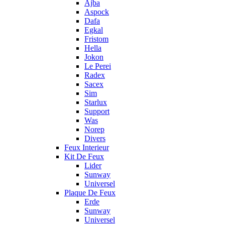
Ajba
Aspock
Dafa
Egkal
Fristom
Hella
Jokon
Le Perei
Radex
Sacex
Sim
Starlux
Support
Was
Norep
Divers
Feux Interieur
Kit De Feux
Lider
Sunway
Universel
Plaque De Feux
Erde
Sunway
Universel