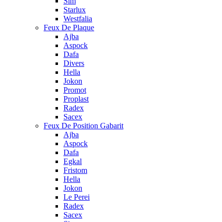
Sim
Starlux
Westfalia
Feux De Plaque
Ajba
Aspock
Dafa
Divers
Hella
Jokon
Promot
Proplast
Radex
Sacex
Feux De Position Gabarit
Ajba
Aspock
Dafa
Egkal
Fristom
Hella
Jokon
Le Perei
Radex
Sacex