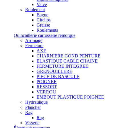
Valve
Roulement
Bague
Circlips
Graisse
Roulements
Quincaillerie carrosserie remorque
Arrimage
Fermeture
AXE
CHARNIERE GOND PENTURE
ELASTIQUE CABLE CHAINE
FERMETURE INTEGREE
GRENOUILLERE
PIECE DE BASCULE
POIGNEE
RESSORT
VERROU
EMBOUT PLASTIQUE POIGNEE
Hydraulique
Plancher
Rag
Rag
Visserie
Électricité remorque