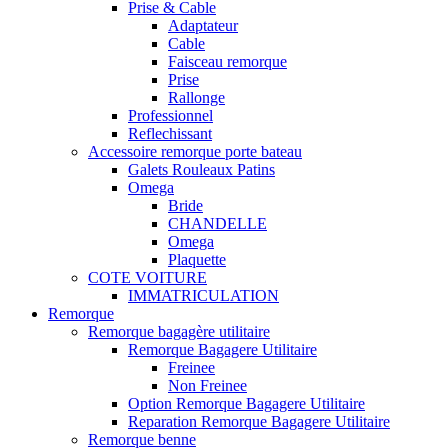
Prise & Cable
Adaptateur
Cable
Faisceau remorque
Prise
Rallonge
Professionnel
Reflechissant
Accessoire remorque porte bateau
Galets Rouleaux Patins
Omega
Bride
CHANDELLE
Omega
Plaquette
COTE VOITURE
IMMATRICULATION
Remorque
Remorque bagagère utilitaire
Remorque Bagagere Utilitaire
Freinee
Non Freinee
Option Remorque Bagagere Utilitaire
Reparation Remorque Bagagere Utilitaire
Remorque benne