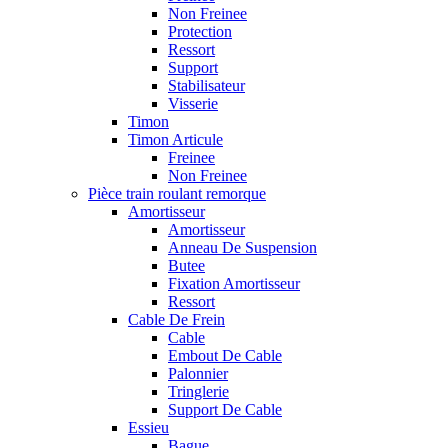
Non Freinee
Protection
Ressort
Support
Stabilisateur
Visserie
Timon
Timon Articule
Freinee
Non Freinee
Pièce train roulant remorque
Amortisseur
Amortisseur
Anneau De Suspension
Butee
Fixation Amortisseur
Ressort
Cable De Frein
Cable
Embout De Cable
Palonnier
Tringlerie
Support De Cable
Essieu
Bague