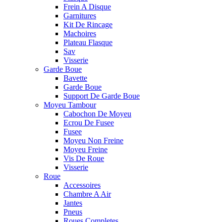
Frein A Disque
Garnitures
Kit De Rincage
Machoires
Plateau Flasque
Sav
Visserie
Garde Boue
Bavette
Garde Boue
Support De Garde Boue
Moyeu Tambour
Cabochon De Moyeu
Ecrou De Fusee
Fusee
Moyeu Non Freine
Moyeu Freine
Vis De Roue
Visserie
Roue
Accessoires
Chambre A Air
Jantes
Pneus
Roues Completes