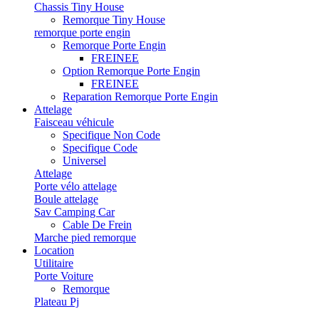
Chassis Tiny House
Remorque Tiny House
remorque porte engin
Remorque Porte Engin
FREINEE
Option Remorque Porte Engin
FREINEE
Reparation Remorque Porte Engin
Attelage
Faisceau véhicule
Specifique Non Code
Specifique Code
Universel
Attelage
Porte vélo attelage
Boule attelage
Sav Camping Car
Cable De Frein
Marche pied remorque
Location
Utilitaire
Porte Voiture
Remorque
Plateau Pj