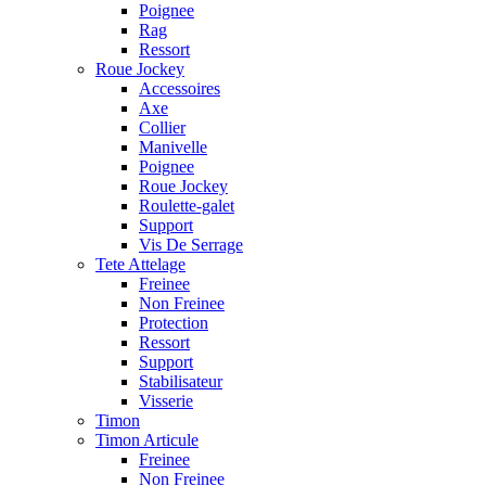
Poignee
Rag
Ressort
Roue Jockey
Accessoires
Axe
Collier
Manivelle
Poignee
Roue Jockey
Roulette-galet
Support
Vis De Serrage
Tete Attelage
Freinee
Non Freinee
Protection
Ressort
Support
Stabilisateur
Visserie
Timon
Timon Articule
Freinee
Non Freinee