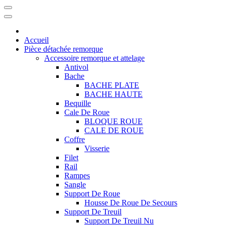
Accueil
Pièce détachée remorque
Accessoire remorque et attelage
Antivol
Bache
BACHE PLATE
BACHE HAUTE
Bequille
Cale De Roue
BLOQUE ROUE
CALE DE ROUE
Coffre
Visserie
Filet
Rail
Rampes
Sangle
Support De Roue
Housse De Roue De Secours
Support De Treuil
Support De Treuil Nu