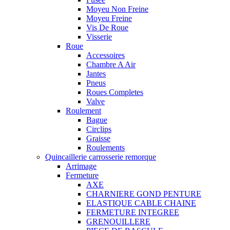
Moyeu Non Freine
Moyeu Freine
Vis De Roue
Visserie
Roue
Accessoires
Chambre A Air
Jantes
Pneus
Roues Completes
Valve
Roulement
Bague
Circlips
Graisse
Roulements
Quincaillerie carrosserie remorque
Arrimage
Fermeture
AXE
CHARNIERE GOND PENTURE
ELASTIQUE CABLE CHAINE
FERMETURE INTEGREE
GRENOUILLERE