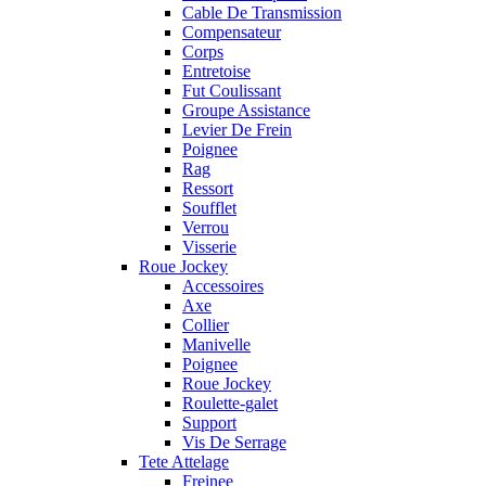
Cable De Transmission
Compensateur
Corps
Entretoise
Fut Coulissant
Groupe Assistance
Levier De Frein
Poignee
Rag
Ressort
Soufflet
Verrou
Visserie
Roue Jockey
Accessoires
Axe
Collier
Manivelle
Poignee
Roue Jockey
Roulette-galet
Support
Vis De Serrage
Tete Attelage
Freinee