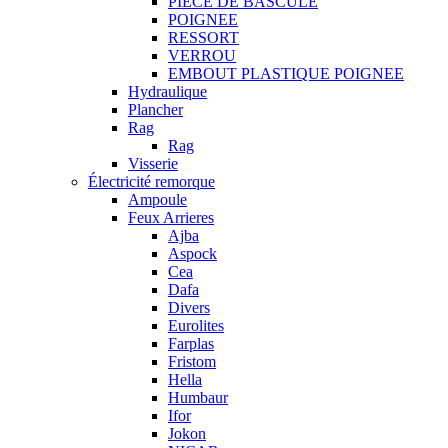
PIECE DE BASCULE
POIGNEE
RESSORT
VERROU
EMBOUT PLASTIQUE POIGNEE
Hydraulique
Plancher
Rag
Rag
Visserie
Électricité remorque
Ampoule
Feux Arrieres
Ajba
Aspock
Cea
Dafa
Divers
Eurolites
Farplas
Fristom
Hella
Humbaur
Ifor
Jokon