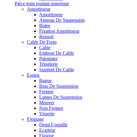
Pièce train roulant remorque
Amortisseur
Amortisseur
Anneau De Suspension
Butee
Fixation Amortisseur
Ressort
Cable De Frein
Cable
Embout De Cable
Palonnier
Tringlerie
Support De Cable
Essieu
Bague
Bras De Suspension
Freinee
Lames De Suspension
Moover
Non Freinee
Visserie
Freinage
Demi Coquille
Ecarteur
Flasque