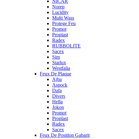
NICAR
Norep
Lucidity
Multi Wass
Protege Feu
Promot
Proplast
Radex
RUBBOLITE
Sacex
Sim
Starlux
Westfalia
Feux De Plaque
Ajba
Aspock
Dafa
Divers
Hella
Jokon
Promot
Proplast
Radex
Sacex
Feux De Position Gabarit