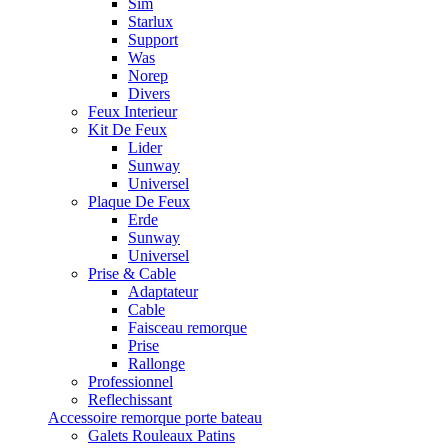
Sim
Starlux
Support
Was
Norep
Divers
Feux Interieur
Kit De Feux
Lider
Sunway
Universel
Plaque De Feux
Erde
Sunway
Universel
Prise & Cable
Adaptateur
Cable
Faisceau remorque
Prise
Rallonge
Professionnel
Reflechissant
Accessoire remorque porte bateau
Galets Rouleaux Patins