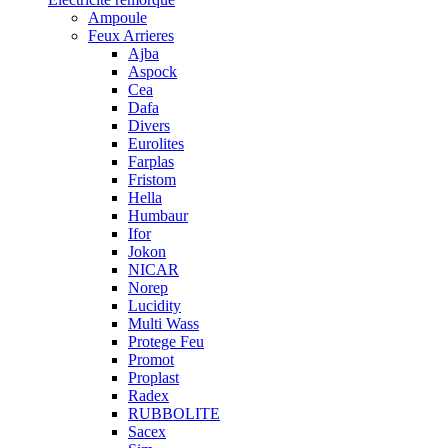
Ampoule
Feux Arrieres
Ajba
Aspock
Cea
Dafa
Divers
Eurolites
Farplas
Fristom
Hella
Humbaur
Ifor
Jokon
NICAR
Norep
Lucidity
Multi Wass
Protege Feu
Promot
Proplast
Radex
RUBBOLITE
Sacex