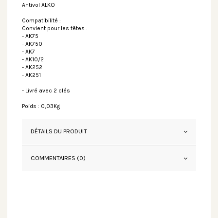
Antivol ALKO
Compatibilité :
Convient pour les têtes :
- AK75
- AK750
- AK7
- AK10/2
- AK252
- AK251
- Livré avec 2 clés
Poids : 0,03Kg
DÉTAILS DU PRODUIT
COMMENTAIRES (0)