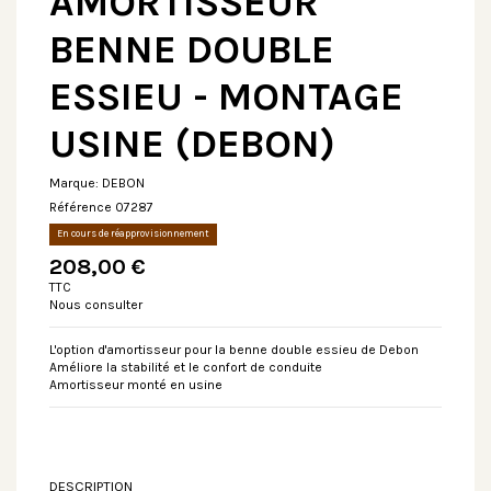
AMORTISSEUR
BENNE DOUBLE
ESSIEU - MONTAGE
USINE (DEBON)
Marque:
DEBON
Référence
07287
En cours de réapprovisionnement
208,00 €
TTC
Nous consulter
L'option d'amortisseur pour la benne double essieu de Debon
Améliore la stabilité et le confort de conduite
Amortisseur monté en usine
DESCRIPTION