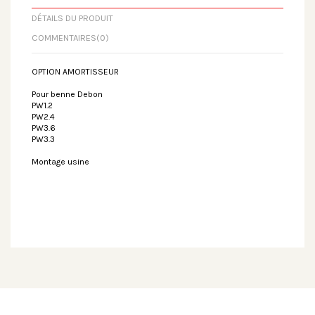
DÉTAILS DU PRODUIT
COMMENTAIRES
(0)
OPTION AMORTISSEUR
Pour benne Debon
PW1.2
PW2.4
PW3.6
PW3.3
Montage usine