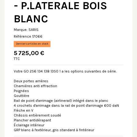
- P.LATERALE BOIS
BLANC
Marque:
SARIS
Référence
17066
Derniers articles en stock
5 725,00 €
TTC
Votre GO 256 134 138 1350 1 a les options suivantes de série.
Deux portes arrières
Charnières anti effraction
Poignées
Gouttière
Rail de point d'arrimage (airlinerail) intégré dans le planc
4 crochets d'arrimage dans la rail de point d'arrimage 600 daN
Flèche en V
Châssis entièrement soudé
Plancher antidérapant
Éclairage intérieur
GRP blanc à l'extérieur, gris standard à l'intérieur