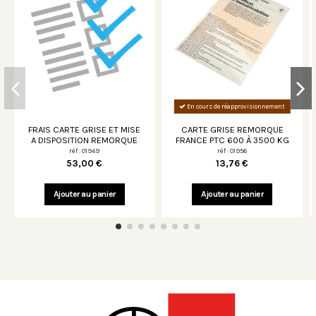
En cours de réapprovisionnement
FRAIS CARTE GRISE ET MISE
CARTE GRISE REMORQUE
A DISPOSITION REMORQUE
FRANCE PTC 600 À 3500 KG
réf : 01949
réf : 01956
53,00 €
13,76 €
Ajouter au panier
Ajouter au panier